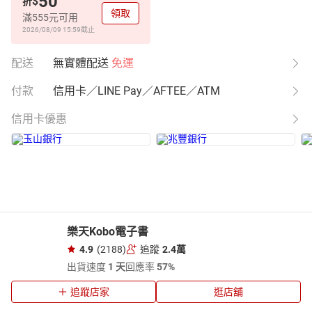
50
$
折
領取
滿555元可用
2026/08/09 15:59
截止
配送
無實體配送
免運
付款
信用卡／LINE Pay／AFTEE／ATM
信用卡優惠
樂天Kobo電子書
4.9
(2188)
追蹤
2.4萬
出貨速度
1 天
回應率
57%
追蹤店家
逛店舖