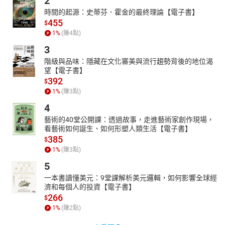
2
時間的起源：史蒂芬．霍金的最終理論【電子書】
455
$
1
%
(賺
4
點)
3
階級與品味：隱藏在文化審美與流行趨勢背後的地位渴
望【電子書】
392
$
1
%
(賺
3
點)
4
藝術的40堂公開課：透過故事，走進藝術家創作現場，
看藝術如何誕生、如何形塑人類生活【電子書】
385
$
1
%
(賺
3
點)
5
一本書讀懂美元：9堂課解析美元邏輯，如何影響全球經
濟和每個人的投資【電子書】
266
$
1
%
(賺
2
點)