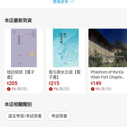
查看更多
本店最新到貨
钱边续琐【電子
我与南水北调【電
Phantom of the Ea
書】
子書】
rthen Fort Chapter
 4【有聲書】
205
215
149
$
$
$
1
%
(賺
2
點)
1
%
(賺
2
點)
1
%
(賺
1
點)
本店相關類別
語言學習/考試用書
考試用書