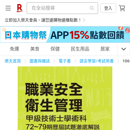
登入
立即加入樂天會員，讓您邊購物邊賺點數！
購物網分類
免運
美食
保健
民生用品
居家
3C
樂天首頁
圖書與雜誌
電子書
語言學習/考試用書
10
天天免運
美食蛋糕
養生保健
民生用品
居家生活
3C家電
運動休閒
親子玩具
女裝
男裝
化妝保養
情趣用品