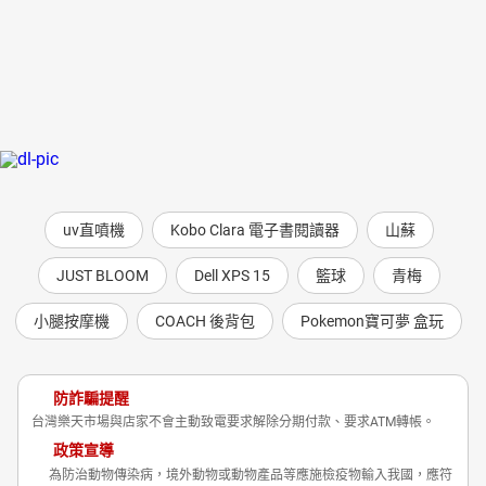
uv直噴機
Kobo Clara 電子書閱讀器
山蘇
JUST BLOOM
Dell XPS 15
籃球
青梅
小腿按摩機
COACH 後背包
Pokemon寶可夢 盒玩
防詐騙提醒
台灣樂天市場與店家不會主動致電要求解除分期付款、要求ATM轉帳。
政策宣導
為防治動物傳染病，境外動物或動物產品等應施檢疫物輸入我國，應符