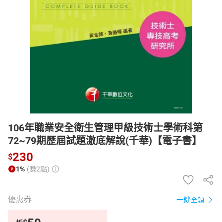
日本購物
電子/紙本書
HOT
106年職業安全衛生管理甲級技術士學術科第
72~79期歷屆試題澈底解說(千華)【電子書】
230
$
1%
(賺2點)
優惠券
一鍵全領