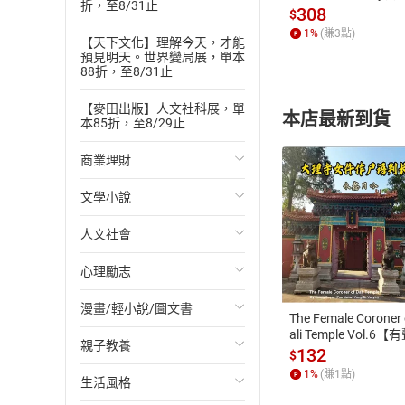
折，至8/31止
發】【電子書】
308
$
1
%
(賺
3
點)
【天下文化】理解今天，才能
預見明天。世界變局展，單本
88折，至8/31止
【麥田出版】人文社科展，單
本店最新到貨
本85折，至8/29止
商業理財
文學小說
投資理財
人文社會
經濟/趨勢
歐美文學
付款方
心理勵志
財務/金融
日本文學
國際關係
ATM轉帳、信用卡
漫畫/輕小說/圖文書
管理/領導
韓國文學
政治
心靈成長/情緒
The Female Coroner 
ali Temple Vol.6【
親子教養
職場工作術
華文文學
社會科學
人際關係
輕小說
書】
132
$
1
%
(賺
1
點)
生活風格
成功法
經典文學
台灣/中國歷史
兩性關係
奇幻/科幻
教育現場