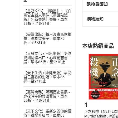
止
退換貨須知
【皇冠文化】《曉星》、《白
雪公主殺人事件【童話破滅
購物須知
版】》新書延伸書展，單本
退換貨規定：
88折，至8/31止
(
一
)
依
消費
【尖端出版】每月漫畫名家推
內容或一經提
薦：高橋留美子，單本75
購書須知
定。
折，至8/31止
本店熱銷商品
(
二
)
消費者
【大雁文化 x 日出出版】陪你
且已下載
/
存
挑選
商
找到情緒出口，心理勵志書
退貨方式：您
展，單本85折，至9/10止
Choose
貨」，本店鋪
【天下生活 x 康健出版】享受
請注意，樂天
自己喜歡的生活，單本85
購書後，
折，至9/15止
【臺灣商務】解碼歷史書展~
Step1
穿梭時空的閱讀冒險，單本
85折，至8/31止
1
【天下文化】重新定義你的價
正念殺機【NETFLI
值，職場升級展，單本88
Murder Mindfully