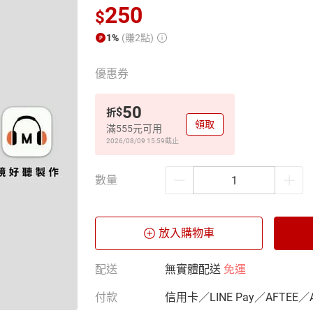
250
$
1%
(賺2點)
優惠券
50
$
折
領取
滿555元可用
2026/08/09 15:59
截止
數量
放入購物車
配送
無實體配送
免運
付款
信用卡／LINE Pay／AFTEE／