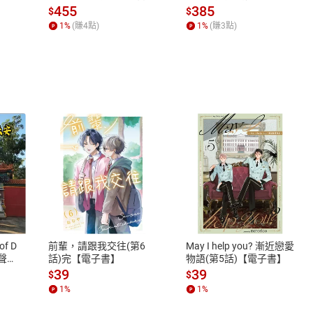
場，看藝術如何誕生、如
455
385
$
$
何形塑人類生活【電子
1
%
(賺
4
點)
1
%
(賺
3
點)
書】
式
退換貨規範
、LINE PAY、AFTEE
本店是否提供消費者保護法七日猶
之權利，遽消費者保護法及通訊交
of D
前輩，請跟我交往(第6
May I help you? 漸近戀愛
除權合理例外情事適用準則，依商
有聲
話)完【電子書】
物語(第5話)【電子書】
質各有不同規定。詳細退換貨說明
39
39
$
$
照各商品說明。
1
%
1
%
詳細說明