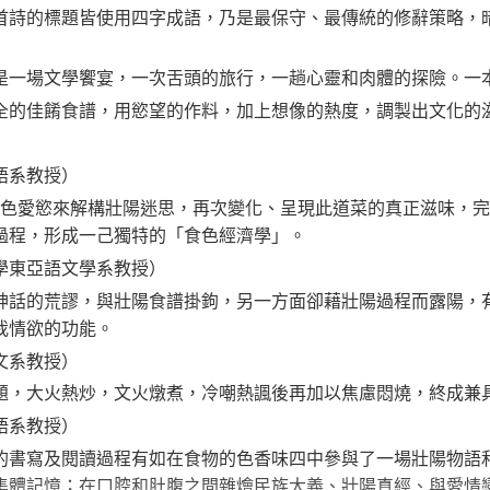
首詩的標題皆使用四字成語，乃是最保守、最傳統的修辭策略，
是一場文學饗宴，一次舌頭的旅行，一趟心靈和肉體的探險。一
全的佳餚食譜，用慾望的作料，加上想像的熱度，調製出文化的
語系教授）
之間的情色愛慾來解構壯陽迷思，再次變化、呈現此道菜的真正滋味
過程，形成一己獨特的「食色經濟學」。
學東亞語文學系教授）
神話的荒謬，與壯陽食譜掛鉤，另一方面卻藉壯陽過程而露陽，
我情欲的功能。
文系教授）
題，大火熱炒，文火燉煮，冷嘲熱諷後再加以焦慮悶燒，終成兼
語系教授）
的書寫及閱讀過程有如在食物的色香味四中參與了一場壯陽物語
集體記憶；在口腔和肚腹之間雜燴民族大義、壯陽真經、與愛情