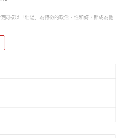
而使同樣以「壯陽」為特徵的政治、性和詩，都成為他
出版著作包括詩集《蕨草》、《咆哮都市》、《失眠