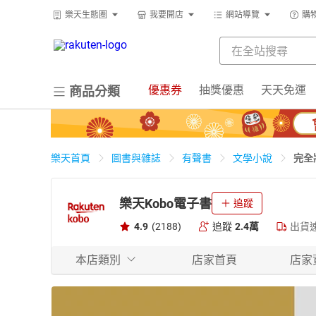
樂天生態圈
我要開店
網站導覽
購
優惠券
抽獎優惠
天天免運
商品分類
完全
樂天首頁
圖書與雜誌
有聲書
文學小說
樂天Kobo電子書
追蹤
4.9
(2188)
追蹤
2.4萬
出貨
本店類別
店家首頁
店家