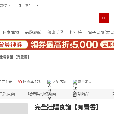
物教學
下載APP
日本購物
品牌旗艦
優惠活動
排行榜
電子書/紙本
壯陽食譜【有聲書】
速度
1 天
回應率
57%
人氣店家
電子發票
資訊頁面
配送與付款頁面
所有商品
完全壯陽食譜【有聲書】