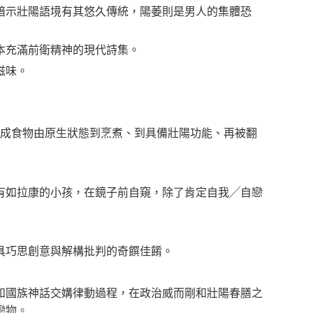
暗示壯陽語境有其悠久傳統，陽萎則是男人的集體恐
本充滿前衛精神的現代詩集。
滋味。
，完成食物由原生狀態到烹煮、到具備壯陽功能、再被翻
有如拉康的小孩，在鏡子前自窺，除了肯定自我╱自戀
具巧思創意與解構批判的奇饌佳餚。
和國族神話交媾律動過程，在政治威而剛和壯陽春膳之
戀物。