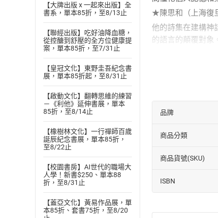
【大牌出版 x 一起來出版】全
★陳思和（上海復
書系，單本85折，至8/13止
他的詩集在建構神
【聯經出版】吃好油降血糖，
的語言的顛覆對象
從控醣到舒壓的全方位健康提
案，單本85折，至7/31止
----------
授權單位：二魚文
【皇冠文化】東野圭吾紀念書
展，單本85折起，至8/31止
製作單位：鏡好聽
【啟動文化】翻轉思維的練習
【作者／主播簡介
－《利他》延伸書展，單本
焦桐
85折，至8/14止
品牌
一九五六年出生於
【橡樹林文化】一行禪師百歲
商品分類
曲》、《青春標本
誕辰紀念書展，單本85折，
至8/22止
商品貨號(SKU)
【校園書房】AI世代的職場大
人學！新書$250、單本88
ISBN
折，至8/31止
【蓋亞文化】黃易作品展，單
本85折、套書75折，至8/20