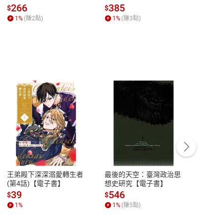
全球經濟和每個人的投資
子書】
來】
266
385
28
$
$
$
【電子書】
1
%
(賺
2
點)
1
%
(賺
3
點)
1
%
客服資訊
豫期
服務時間：週一到週五 10:00-12:00、
易解
13:00-17:00 (國定假日及例假日休息)
王弟殿下深深溺愛轉生者
最後的天空：臺灣政治思
鬼島
品性
客服電話：0080-1857077
(第4話)【電子書】
想史研究【電子書】
小事
請參
客服信箱：
聯絡店家
39
546
33
$
$
$
1
%
1
%
(賺
5
點)
1
%