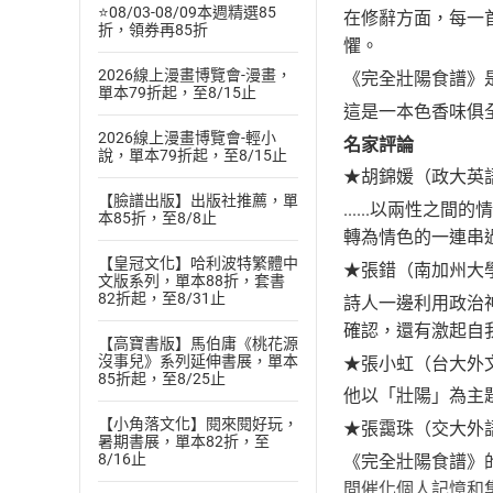
⭐08/03-08/09本週精選85
在修辭方面，每一
折，領券再85折
懼。
2026線上漫畫博覽會-漫畫，
《完全壯陽食譜》
單本79折起，至8/15止
這是一本色香味俱
2026線上漫畫博覽會-輕小
名家評論
說，單本79折起，至8/15止
★胡錦媛（政大英
【臉譜出版】出版社推薦，單
......以兩性
本85折，至8/8止
轉為情色的一連串
【皇冠文化】哈利波特繁體中
★張錯（南加州大
文版系列，單本88折，套書
82折起，至8/31止
詩人一邊利用政治
確認，還有激起自
【高寶書版】馬伯庸《桃花源
沒事兒》系列延伸書展，單本
★張小虹（台大外
85折起，至8/25止
他以「壯陽」為主
【小角落文化】閱來閱好玩，
★張靄珠（交大外
暑期書展，單本82折，至
8/16止
《完全壯陽食譜》
間催化個人記憶和