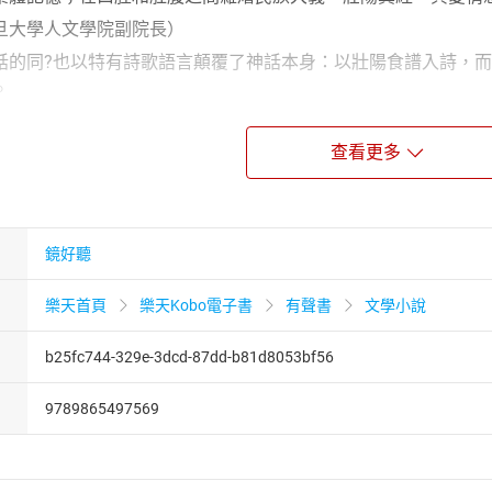
旦大學人文學院副院長）
話的同?也以特有詩歌語言顛覆了神話本身：以壯陽食譜入詩，
。
查看更多
化
團隊
】
鏡好聽
高雄市，曾任職於中國時報副刊，現任教於中央大學中文系，已
樂天首頁
樂天Kobo電子書
有聲書
文學小說
》，及散文、童話、論述等等十餘種。
b25fc744-329e-3dcd-87dd-b81d8053bf56
9789865497569