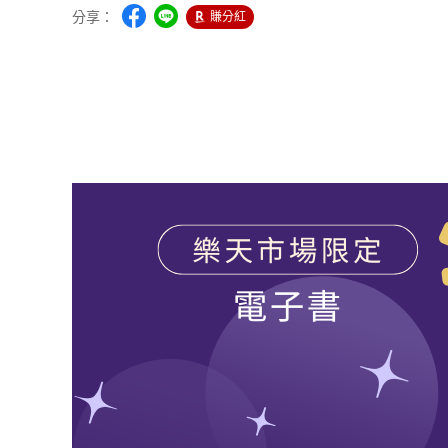
分享：
賺分紅