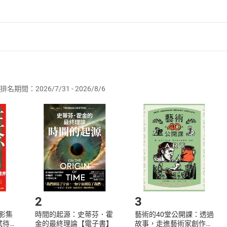
者保護法
第
19
條第
1
項後段
暨
通訊交易解除權合理例外情事適用
供即為完成之線上服務，經消費者事先同意始提供。」 之商品
排名期間：2026/7/31 - 2026/8/6
訂購本店鋪之商品即代表知悉本店鋪所銷售之商品為電子書，屬
取電子書，不得請求退貨退款。
品
放入
購物車
登入
帳號
欲取消訂單或辦理退貨時，請登入樂天市場，並於「我的訂單」
Shopping cart
Login
將依您的申請進行審核，待審核通過後將為您辦理退款事宜。
市場須以整筆訂單為單位進行取消/退貨，恕無法以單支商品取消
如何開始使用？
.選擇閱讀載具
Step2.
2
3
X影集
時間的起源：史蒂芬．霍
藝術的40堂公開課：透過
蓄弒待
金的最終理論【電子書】
故事，走進藝術家創作現