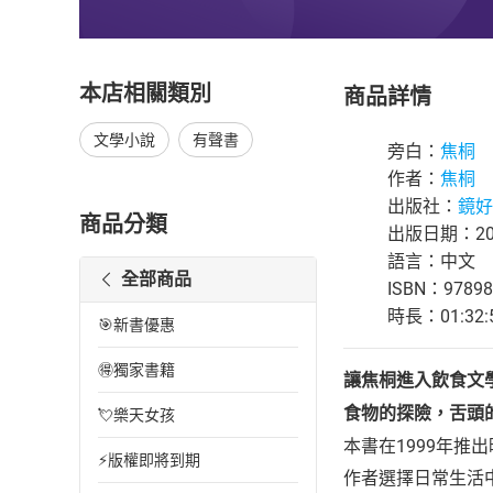
本店相關類別
商品詳情
文學小說
有聲書
旁白：
焦桐
作者：
焦桐
出版社：
鏡好
商品分類
出版日期：202
語言：中文
全部商品
ISBN：97898
時長：01:32:
🎯新書優惠
🉐獨家書籍
讓焦桐進入飲食文
食物的探險，舌頭
💘樂天女孩
本書在1999年
⚡版權即將到期
作者選擇日常生活