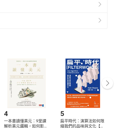
準則
第
2
條第
5
款之規定，「非以有形媒介提供之數位
，不適用消保法第
19
條第
1
項七日內無條件退貨之規
非以有形媒介提供之數位內容，消費者同意若訂購後
付款
方式
完成
訂單
中點選「瀏覽訂單明細」
>
「申請取消訂單
/
退
Payment
Complete
/退貨。
登入帳號，下載書籍後看書
4
5
6
一本書讀懂美元：9堂課
扁平時代：演算法如何限
本物
解析美元邏輯，如何影響
縮我們的品味與文化【電
說，