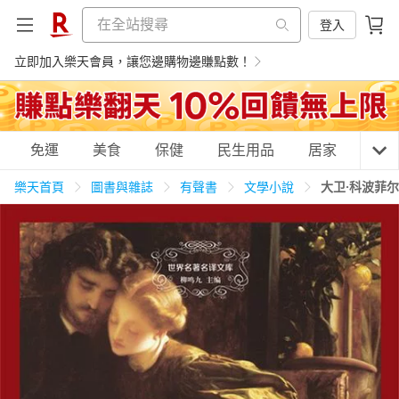
登入
立即加入樂天會員，讓您邊購物邊賺點數！
購物網分類
免運
美食
保健
民生用品
居家
3C
樂天首頁
圖書與雜誌
有聲書
文學小說
大卫·科波菲
天天免運
美食蛋糕
養生保健
民生用品
居家生活
3C家電
運動休閒
親子玩具
女裝
男裝
化妝保養
情趣用品