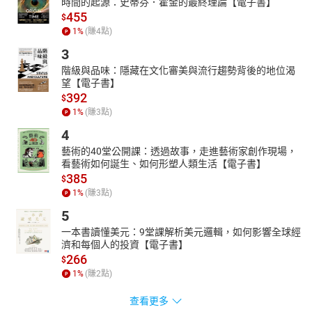
時間的起源：史蒂芬．霍金的最終理論【電子書】
455
$
1
%
(賺
4
點)
3
階級與品味：隱藏在文化審美與流行趨勢背後的地位渴
望【電子書】
392
$
1
%
(賺
3
點)
4
藝術的40堂公開課：透過故事，走進藝術家創作現場，
看藝術如何誕生、如何形塑人類生活【電子書】
385
$
1
%
(賺
3
點)
5
一本書讀懂美元：9堂課解析美元邏輯，如何影響全球經
濟和每個人的投資【電子書】
266
$
1
%
(賺
2
點)
查看更多