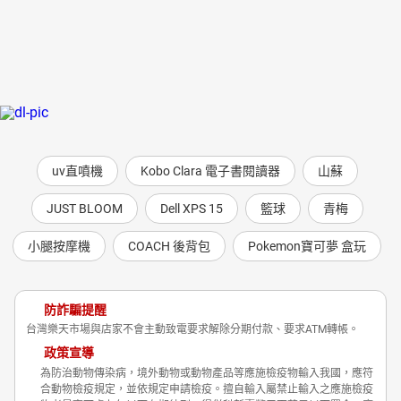
uv直噴機
Kobo Clara 電子書閱讀器
山蘇
JUST BLOOM
Dell XPS 15
籃球
青梅
小腿按摩機
COACH 後背包
Pokemon寶可夢 盒玩
防詐騙提醒
台灣樂天市場與店家不會主動致電要求解除分期付款、要求ATM轉帳。
政策宣導
為防治動物傳染病，境外動物或動物產品等應施檢疫物輸入我國，應符
合動物檢疫規定，並依規定申請檢疫。擅自輸入屬禁止輸入之應施檢疫