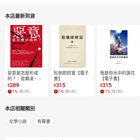
本店最新到貨
惡意是怎麼形成
松弛即财富【電子
我是你水中的莲花
的？：從霸凌、劈
書】
【電子書】
腿到仇恨言論，歷
289
315
315
$
$
$
時15年、全球超過
1
%
(賺
2
點)
1
%
(賺
3
點)
1
%
(賺
3
點)
250萬筆研究數
據，心理學家教你
揪出身邊有問題的
本店相關類別
人！【電子書】
文學小說
有聲書