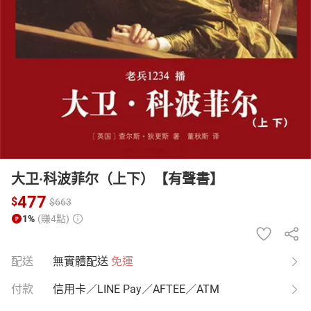
日本購物
電子/紙本書
HOT
大卫·科波菲尔（上下）【有聲書】
477
$
$
663
1%
(賺4點)
配送
無實體配送
免運
付款
信用卡／LINE Pay／AFTEE／ATM