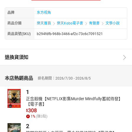
作者简介：
查尔斯·狄更斯（Charles Dickens）（1812年－1870年），19世纪
品牌
东方视角
英国小说家，出生于海军小职员家庭，10岁时全家被迫迁入负债者
监狱，11岁就承担起繁重的家务劳动。曾在黑皮鞋油作坊当童工，
商品分類
樂天首頁
樂天Kobo電子書
有聲書
文學小說
15岁时在律师事务所当学徒，后来当上了民事诉讼法庭的审案记录
商品貨號(SKU)
b294fdfb-968b-3466-af2c-73c6c7091521
员，接着又担任报社派驻议会的记者。他只上过几年学，全靠刻苦
自学和艰辛劳动成为知名作家。狄更斯是高产作家，他凭借勤奋和
天赋创作出一大批经典著作。他又是一位幽默大师，常常用妙趣横
生的语言在浪漫和现实中讲述人间真相，狄更斯是19世纪英国现实
退換貨須知
主义文学的主要代表。艺术上以妙趣横生的幽默、细致入微的心理
分析，以及现实主义描写与浪漫主义气氛的有机结合著称。马克思
把他和萨克雷等称誉为英国的“一批杰出的小说家”。
本店熱銷商品
排名期間：2026/7/30 - 2026/8/5
1
正念殺機【NETFLIX影集Murder Mindfully蓄弒待發】
【電子書】
308
$
1
%
(賺
3
點)
2