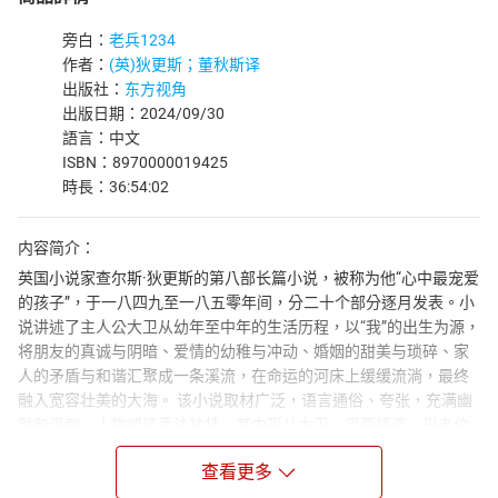
旁白：
老兵1234
作者：
(英)狄更斯；董秋斯译
出版社：
东方视角
出版日期：2024/09/30
語言：中文
ISBN：8970000019425
時長：36:54:02
内容简介：
英国小说家查尔斯·狄更斯的第八部长篇小说，被称为他“心中最宠爱
的孩子”，于一八四九至一八五零年间，分二十个部分逐月发表。小
说讲述了主人公大卫从幼年至中年的生活历程，以“我”的出生为源，
将朋友的真诚与阴暗、爱情的幼稚与冲动、婚姻的甜美与琐碎、家
人的矛盾与和谐汇聚成一条溪流，在命运的河床上缓缓流淌，最终
融入宽容壮美的大海。 该小说取材广泛，语言通俗、夸张，充满幽
默和讽刺，人物塑造手法独特，其中孤儿大卫、贝西姨婆、米考伯
先生等成为了世界文学史上的典型形象。有评论家认为《大卫·科波
查看更多
菲尔》的成就，超过了狄更斯所有的其他作品。