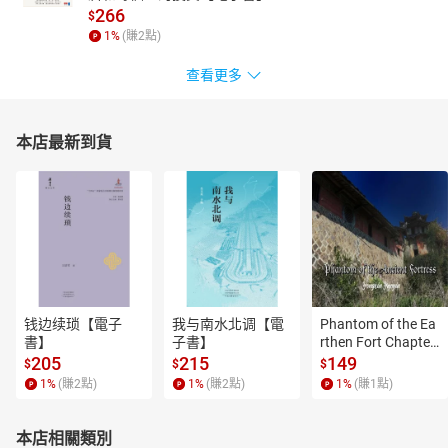
266
$
1
%
(賺
2
點)
查看更多
本店最新到貨
钱边续琐【電子
我与南水北调【電
Phantom of the Ea
書】
子書】
rthen Fort Chapter
 4【有聲書】
205
215
149
$
$
$
1
%
(賺
2
點)
1
%
(賺
2
點)
1
%
(賺
1
點)
本店相關類別