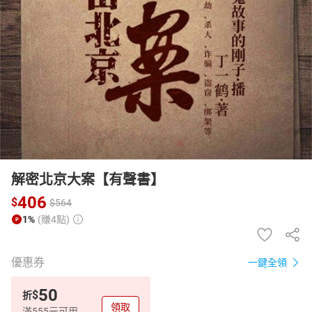
日本購物
電子/紙本書
HOT
解密北京大案【有聲書】
406
$
$
564
1%
(賺4點)
優惠券
一鍵全領
50
$
折
領取
滿555元可用