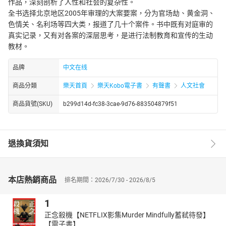
作品，深刻剖析了人性和社会的复杂性。
全书选择北京地区2005年审理的大案要案，分为官场劫、黄金洞、
色情关、名利场等四大类，报道了几十个案件。书中既有对庭审的
真实记录，又有对各案的深层思考，是进行法制教育和宣传的生动
教材。
品牌
中文在线
商品分類
樂天首頁
樂天Kobo電子書
有聲書
人文社會
商品貨號(SKU)
b299d14d-fc38-3cae-9d76-883504879f51
退換貨須知
本店熱銷商品
排名期間：2026/7/30 - 2026/8/5
1
正念殺機【NETFLIX影集Murder Mindfully蓄弒待發】
【電子書】