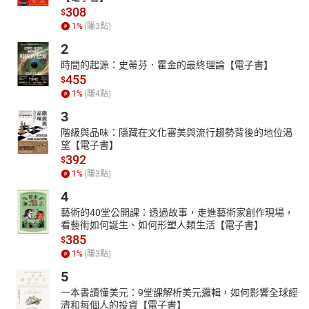
308
$
1
%
(賺
3
點)
2
時間的起源：史蒂芬．霍金的最終理論【電子書】
455
$
1
%
(賺
4
點)
3
階級與品味：隱藏在文化審美與流行趨勢背後的地位渴
望【電子書】
392
$
1
%
(賺
3
點)
4
藝術的40堂公開課：透過故事，走進藝術家創作現場，
看藝術如何誕生、如何形塑人類生活【電子書】
385
$
1
%
(賺
3
點)
5
一本書讀懂美元：9堂課解析美元邏輯，如何影響全球經
濟和每個人的投資【電子書】