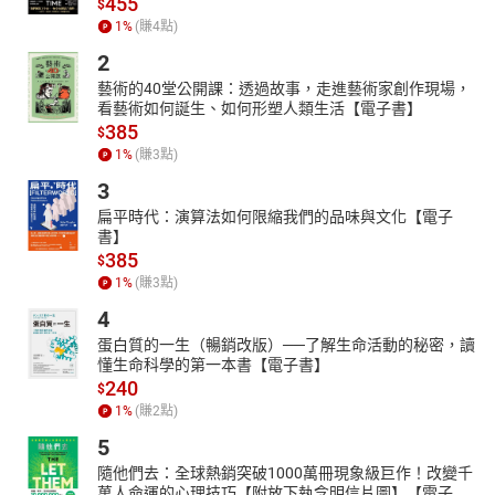
455
$
1
%
(賺
4
點)
2
藝術的40堂公開課：透過故事，走進藝術家創作現場，
看藝術如何誕生、如何形塑人類生活【電子書】
385
$
1
%
(賺
3
點)
3
扁平時代：演算法如何限縮我們的品味與文化【電子
書】
385
$
1
%
(賺
3
點)
4
蛋白質的一生（暢銷改版）──了解生命活動的秘密，讀
懂生命科學的第一本書【電子書】
240
$
1
%
(賺
2
點)
5
隨他們去：全球熱銷突破1000萬冊現象級巨作！改變千
萬人命運的心理技巧【附放下執念明信片圖】【電子