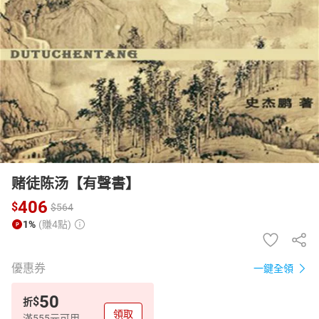
日本購物
電子/紙本書
HOT
赌徒陈汤【有聲書】
406
$
$
564
1%
(賺4點)
優惠券
一鍵全領
50
$
折
領取
滿555元可用