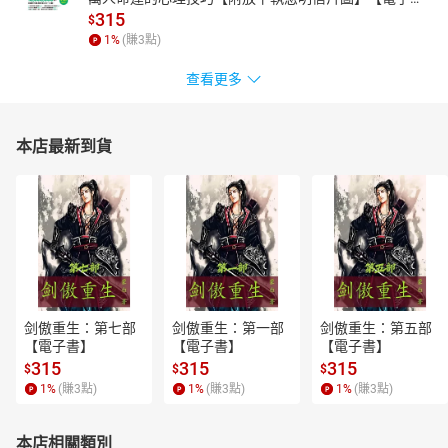
書】
315
$
1
%
(賺
3
點)
查看更多
本店最新到貨
剑傲重生：第七部
剑傲重生：第一部
剑傲重生：第五部
【電子書】
【電子書】
【電子書】
315
315
315
$
$
$
1
%
(賺
3
點)
1
%
(賺
3
點)
1
%
(賺
3
點)
本店相關類別