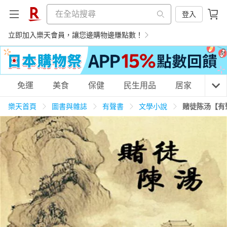
登入
立即加入樂天會員，讓您邊購物邊賺點數！
購物網分類
免運
美食
保健
民生用品
居家
3C
樂天首頁
圖書與雜誌
有聲書
文學小說
赌徒陈汤【有
天天免運
美食蛋糕
養生保健
民生用品
居家生活
3C家電
運動休閒
親子玩具
女裝
男裝
化妝保養
情趣用品