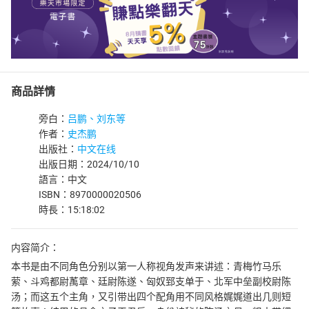
商品詳情
旁白：
吕鹏、刘东等
作者：
史杰鹏
出版社：
中文在线
出版日期：2024/10/10
語言：中文
ISBN：8970000020506
時長：15:18:02
内容简介：
本书是由不同角色分别以第一人称视角发声来讲述：青梅竹马乐
萦、斗鸡都尉萭章、廷尉陈遂、匈奴郅支单于、北军中垒副校尉陈
汤；而这五个主角，又引带出四个配角用不同风格娓娓道出几则短