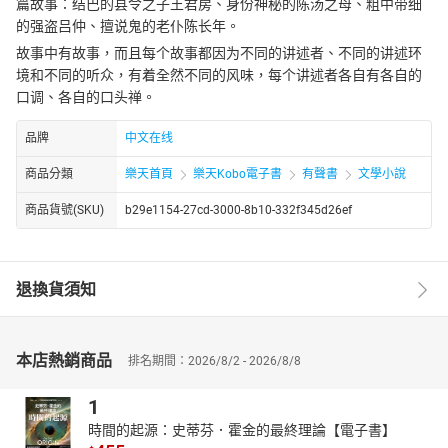
篇故事：结巴的县令之子王君房、身份神秘的陈汤之母、粗中带细
的强盗吕仲、擅说鬼的老仆陈长年。
故事中有故事，而且每个故事都因为不同的讲述者、不同的讲述环
境和不同的听众，有着全然不同的风味，每个讲述者各自有各自的
口调、各自的口头禅。
品牌
中文在线
商品分類
樂天首頁
樂天Kobo電子書
有聲書
文學小說
商品貨號(SKU)
b29e1154-27cd-3000-8b10-332f345d26ef
退換貨須知
本店熱銷商品
排名期間：2026/8/2 - 2026/8/8
1
時間的起源：史蒂芬．霍金的最終理論【電子書】