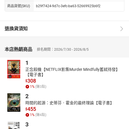
商品貨號(SKU)
b29f7424-9d7c-3efc-ba63-52669925b6f2
退換貨須知
本店熱銷商品
排名期間：2026/7/30 - 2026/8/5
1
正念殺機【NETFLIX影集Murder Mindfully蓄弒待發】
【電子書】
308
$
1
%
(賺
3
點)
2
時間的起源：史蒂芬．霍金的最終理論【電子書】
455
$
1
%
(賺
4
點)
3