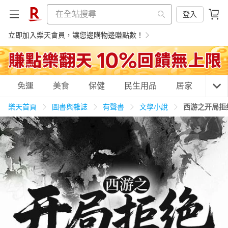
登入
立即加入樂天會員，讓您邊購物邊賺點數！
購物網分類
免運
美食
保健
民生用品
居家
3C
樂天首頁
圖書與雜誌
有聲書
文學小說
西游之开局拒
天天免運
美食蛋糕
養生保健
民生用品
居家生活
3C家電
運動休閒
親子玩具
女裝
男裝
化妝保養
情趣用品