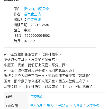
旁白：
安少白
,
山河朵朵
作者：
我气化三清
出版社：
中文在线
出版日期：2021/12/30
語言：中文
ISBN：7590600004002
時長：07:03:21
孙小圣穿越到西游世界，化身孙悟空。
不做取经工具人，发誓绝不闹天宫。
牛魔王：贤弟，我们打上天庭，平分三界。
孙小圣：你竟敢对天庭不敬，我同你恩断义绝！
系统：拒绝大闹天宫第一次，奖励混沌先天至宝【噬魂枪】！
玉帝：那个猴子怎么还不来闹天宫，西方来敦促三次了。
众神：陛下，那个孙悟空，已经成圣了！千万，别让他来了！
品牌
中文在线
商品分類
樂天首頁
樂天Kobo電子書
有聲書
文學小說