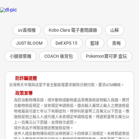
uv直噴機
Kobo Clara 電子書閱讀器
山蘇
JUST BLOOM
Dell XPS 15
籃球
青梅
小腿按摩機
COACH 後背包
Pokemon寶可夢 盒玩
防詐騙提醒
台灣樂天市場與店家不會主動致電要求解除分期付款、要求ATM轉帳。
政策宣導
為防治動物傳染病，境外動物或動物產品等應施檢疫物輸入我國，應符
合動物檢疫規定，並依規定申請檢疫。擅自輸入屬禁止輸入之應施檢疫
物者最高可處七年以下有期徒刑，得併科新臺幣三百萬元以下罰金。應
施檢疫物之輸入人或代理人未依規定申請檢疫者，得處新臺幣五萬元以
上一百萬元以下罰鍰，並得按次處罰。
境外商品不得隨貨贈送應施檢疫物。
收件人違反動物傳染病防治條例第三十四條第三項規定，未將郵遞寄送