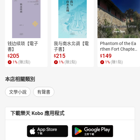
钱边续琐【電子
我与南水北调【電
Phantom of the Ea
書】
子書】
rthen Fort Chapter
 4【有聲書】
205
215
149
$
$
$
1
%
(賺
2
點)
1
%
(賺
2
點)
1
%
(賺
1
點)
本店相關類別
文學小說
有聲書
下載樂天 Kobo 應用程式