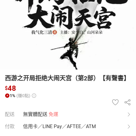
日本購物
電子/紙本書
HOT
西游之开局拒绝大闹天宫（第2部）【有聲書】
48
$
1%
(賺0點)
配送
無實體配送
免運
付款
信用卡／LINE Pay／AFTEE／ATM