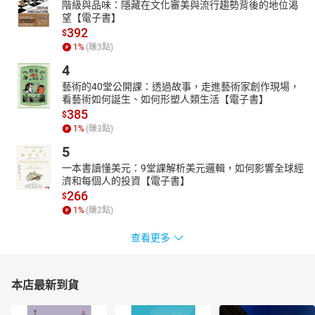
階級與品味：隱藏在文化審美與流行趨勢背後的地位渴
望【電子書】
392
$
1
%
(賺
3
點)
4
藝術的40堂公開課：透過故事，走進藝術家創作現場，
看藝術如何誕生、如何形塑人類生活【電子書】
385
$
1
%
(賺
3
點)
5
一本書讀懂美元：9堂課解析美元邏輯，如何影響全球經
濟和每個人的投資【電子書】
266
$
1
%
(賺
2
點)
查看更多
本店最新到貨