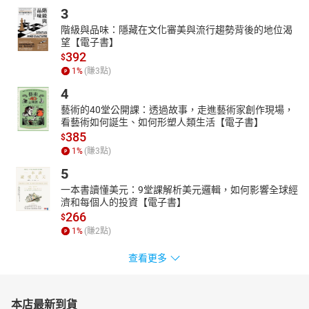
3
階級與品味：隱藏在文化審美與流行趨勢背後的地位渴
望【電子書】
392
$
1
%
(賺
3
點)
4
藝術的40堂公開課：透過故事，走進藝術家創作現場，
看藝術如何誕生、如何形塑人類生活【電子書】
385
$
1
%
(賺
3
點)
5
一本書讀懂美元：9堂課解析美元邏輯，如何影響全球經
濟和每個人的投資【電子書】
266
$
1
%
(賺
2
點)
查看更多
本店最新到貨