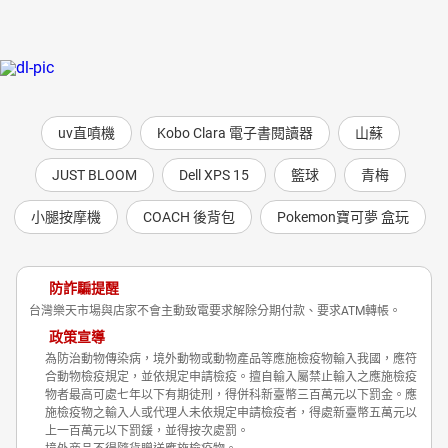
uv直噴機
Kobo Clara 電子書閱讀器
山蘇
JUST BLOOM
Dell XPS 15
籃球
青梅
小腿按摩機
COACH 後背包
Pokemon寶可夢 盒玩
防詐騙提醒
台灣樂天市場與店家不會主動致電要求解除分期付款、要求ATM轉帳。
政策宣導
為防治動物傳染病，境外動物或動物產品等應施檢疫物輸入我國，應符
合動物檢疫規定，並依規定申請檢疫。擅自輸入屬禁止輸入之應施檢疫
物者最高可處七年以下有期徒刑，得併科新臺幣三百萬元以下罰金。應
施檢疫物之輸入人或代理人未依規定申請檢疫者，得處新臺幣五萬元以
上一百萬元以下罰鍰，並得按次處罰。