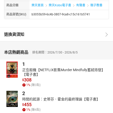
商品分類
樂天首頁
樂天Kobo電子書
有聲書
親子教養
商品貨號(SKU)
b3055b59-6c4b-3807-9ca8-c15c161b5741
退換貨須知
本店熱銷商品
排名期間：2026/7/30 - 2026/8/5
1
正念殺機【NETFLIX影集Murder Mindfully蓄弒待發】
【電子書】
308
$
1
%
(賺
3
點)
2
時間的起源：史蒂芬．霍金的最終理論【電子書】
455
$
1
%
(賺
4
點)