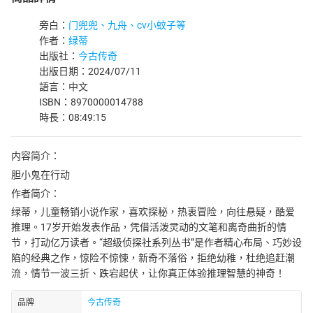
旁白：
门兜兜、九舟、cv小蚊子等
作者：
绿蒂
出版社：
今古传奇
出版日期：2024/07/11
語言：中文
ISBN：8970000014788
時長：08:49:15
内容简介：
胆小鬼在行动
作者简介：
绿蒂，儿童畅销小说作家，喜欢探秘，热衷冒险，向往悬疑，酷爱
推理。17岁开始发表作品，凭借活泼灵动的文笔和离奇曲折的情
节，打动亿万读者。“超级侦探社系列丛书”是作者精心布局、巧妙设
陷的经典之作，惊险不惊悚，新奇不落俗，拒绝幼稚，杜绝追赶潮
流，情节一波三折、跌宕起伏，让你真正体验推理智慧的神奇！
品牌
今古传奇