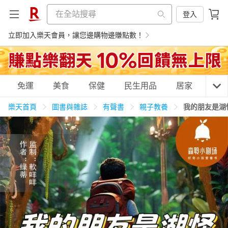
登入
立即加入樂天會員，讓您邊購物邊賺點數！
購物網分類
免運
美食
保健
民生用品
居家
3C
樂天首頁
圖書與雜誌
有聲書
親子教養
我的朋友是湖
天天免運
美食蛋糕
養生保健
民生用品
居家生活
3C家電
運動休閒
親子玩具
女裝
男裝
化妝保養
情趣用品