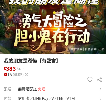
日本購物
電子/紙本書
HOT
我的朋友是湖怪【有聲書】
383
$
$
498
1%
(賺3點)
配送
無實體配送
免運
付款
信用卡／LINE Pay／AFTEE／ATM