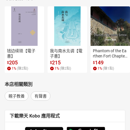
钱边续琐【電子
我与南水北调【電
Phantom of the Ea
書】
子書】
rthen Fort Chapter
 4【有聲書】
205
215
149
$
$
$
1
%
(賺
2
點)
1
%
(賺
2
點)
1
%
(賺
1
點)
本店相關類別
親子教養
有聲書
下載樂天 Kobo 應用程式