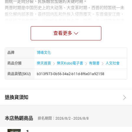
由统一走向分裂、民族融合加速的关键时期。
两晋时期是中国历史上的大动荡、大变革时期。西晋的短暂统一未
能化解内部矛盾，最终因内乱和外族入侵而覆灭。东晋偏安江南，
虽延续了晋朝国祚，但始终未能恢复中原。然而，这一时期也是民
族融合、文化交流的重要阶段，为南北朝及隋唐的统一奠定了基
查看更多
础。
Author Biograph：
蔡东藩（1877—1945），名郕，字东藩（又作东帆），浙江萧山
品牌
博峰文化
人，中国近代著名历史学家、演义小说家，被誉为“中国历史演义小
说的集大成者”。
商品分類
樂天首頁
樂天Kobo電子書
有聲書
人文社會
蔡东藩生于清末，自幼熟读经史，深受传统文化熏陶。早年曾考中
商品貨號(SKU)
b313f973-0b56-34a2-b11d-8f6e31a92158
秀才，后因科举废除，转而研习新学，从事教育和编辑工作。他目
睹国家动荡、民智未开，决心以通俗历史写作唤醒民众，遂耗费十
余年心血，完成鸿篇巨制《中国历代通俗演义》。蔡东藩的作品，
以正史为纲，辅以野史轶闻，文白相间，雅俗共赏，兼具历史真实
退換貨須知
性与文学趣味性，被誉为“中国历史的通俗百科全书”，至今仍是大众
了解中国历史的重要读本。
蔡东藩以一人之力，系统梳理中国两千余年历史，其作品影响深
本店熱銷商品
排名期間：2026/8/2 - 2026/8/8
远，被后世学者誉为“一代史笔，千秋巨匠”。他的历史演义不仅是文
学经典，更是普及中国历史文化的重要桥梁。