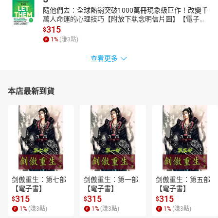
隨他們去：全球熱銷突破1000萬冊現象級巨作！改變千
萬人命運的心理技巧【附放下執念明信片圖】【電子
書】
315
$
1
%
(賺
3
點)
查看更多
本店最新到貨
剑傲重生：第七部
剑傲重生：第一部
剑傲重生：第五部
【電子書】
【電子書】
【電子書】
315
315
315
$
$
$
1
%
(賺
3
點)
1
%
(賺
3
點)
1
%
(賺
3
點)