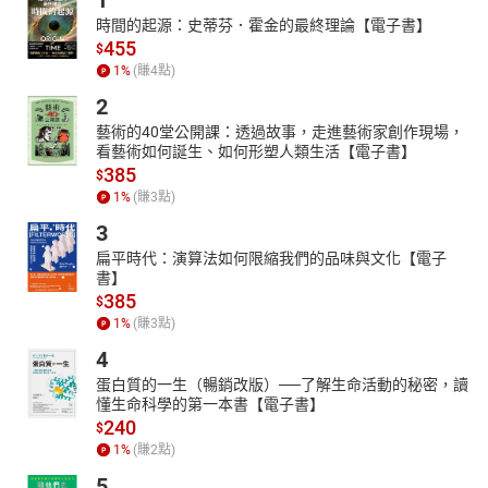
1
時間的起源：史蒂芬．霍金的最終理論【電子書】
455
$
1
%
(賺
4
點)
2
藝術的40堂公開課：透過故事，走進藝術家創作現場，
看藝術如何誕生、如何形塑人類生活【電子書】
385
$
1
%
(賺
3
點)
3
扁平時代：演算法如何限縮我們的品味與文化【電子
書】
385
$
1
%
(賺
3
點)
4
蛋白質的一生（暢銷改版）──了解生命活動的秘密，讀
懂生命科學的第一本書【電子書】
240
$
1
%
(賺
2
點)
5