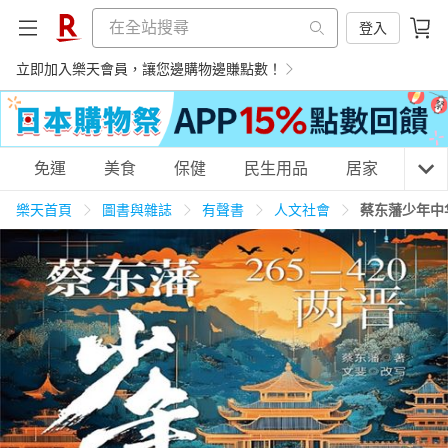
登入
立即加入樂天會員，讓您邊購物邊賺點數！
購物網分類
免運
美食
保健
民生用品
居家
3C
樂天首頁
圖書與雜誌
有聲書
人文社會
蔡东藩少年中
天天免運
美食蛋糕
養生保健
民生用品
居家生活
3C家電
運動休閒
親子玩具
女裝
男裝
化妝保養
情趣用品