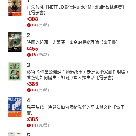
1
021小丫頭
正念殺機【NETFLIX影集Murder Mindfully蓄弒待發】
022楊梅姑娘
【電子書】
308
023搖搖搖
$
024中秋夜
1
%
(賺
3
點)
025猜花謎
2
026吃飯靠自己
時間的起源：史蒂芬．霍金的最終理論【電子書】
027道中秋
455
$
028鼓
1
%
(賺
4
點)
029迷途的小螢火蟲
3
030三輪車
藝術的40堂公開課：透過故事，走進藝術家創作現場，
031山歌多
看藝術如何誕生、如何形塑人類生活【電子書】
032霜雪滿天
385
$
033小弟弟
1
%
(賺
3
點)
034小貓咪
035小貓兒
4
036搖湯圓
扁平時代：演算法如何限縮我們的品味與文化【電子
037螞蚱
書】
385
038罵絲瓜
$
039搶花炮
1
%
(賺
3
點)
040秋風起
5