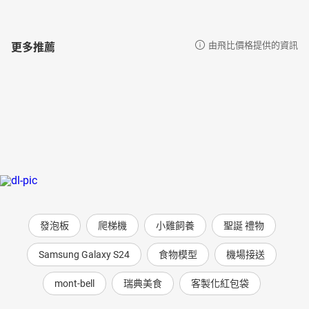
082修板凳
083月光光
084蚱蜢娶親
更多推薦
由飛比價格提供的資訊
085矮老頭
086芭蕉
087釣魚
088裹粽子
089賀新年
090夸誕歌
091望外婆
092小毛蟲
093正月正
094中秋節
095種棉花
096小皮球
發泡板
爬梯機
小雞飼養
聖誕 禮物
097慈母曲
098結拜兄弟
Samsung Galaxy S24
食物模型
機場接送
099金銀花
mont-bell
瑞典美食
客製化紅包袋
100爬樹
101娶媳婦