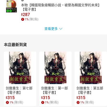
041聽戲
本物【韓國現象級暢銷小說，被譽為韓國文學的未來】
042王小二趕集
【電子書】
043望娘
287
$
044小螃蟹
1
%
(賺
2
點)
045羞羞羞
046螢火蟲-1
查看更多
047螢火蟲-2
048中秋兒歌
049春天在哪里
本店最新到貨
050待我好
051割稻謠
052掛油瓶
053黃狗抬轎
054火金姑
055六稀奇
056秋風來了
057山歌
剑傲重生：第七部
剑傲重生：第一部
剑傲重生：第五部
058十二月花
【電子書】
【電子書】
【電子書】
059天烏烏
315
315
315
$
$
$
060月光光
1
%
(賺
3
點)
1
%
(賺
3
點)
1
%
(賺
3
點)