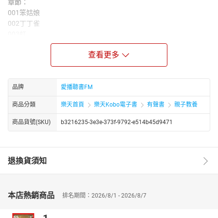
章節：
001笨姑娘
002丁丁雀
003虹
004花
查看更多
005賣花的小姑娘
006枇杷
007小鳥與老鳥
008小蝸牛
品牌
愛播聽書FM
009小子兒趕集
商品分類
樂天首頁
樂天Kobo電子書
有聲書
親子教養
010雁雁
011耶誔歌
商品貨號(SKU)
b3216235-3e3e-373f-9792-e514b45d9471
012月姐姐
013大魚
014爹爹
退換貨須知
015還是一個一
016兩頭麻雀
017十二月歌
018誰的本領強
本店熱銷商品
排名期間：2026/8/1 - 2026/8/7
019天晴了
020小工程師