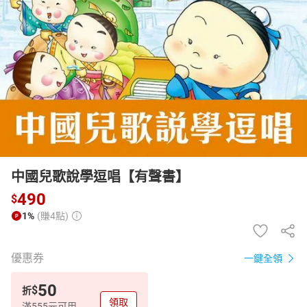
日本購物
電子/紙本書
HOT
中國兒歌說學逗唱【有聲書】
490
$
1%
(賺4點)
優惠券
一鍵全領
50
$
折
領取
滿555元可用