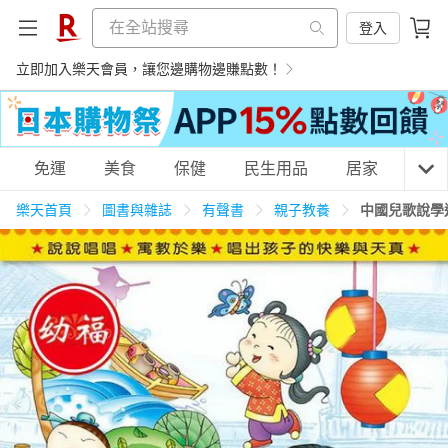
登入
立即加入樂天會員，讓您邊購物邊賺點數！
購物網分類
免運
美食
保健
民生用品
居家
3C
樂天首頁
圖書與雜誌
有聲書
親子教養
中國兒歌說學
天天免運
美食蛋糕
養生保健
民生用品
居家生活
3C家電
運動休閒
親子玩具
女裝
男裝
化妝保養
情趣用品