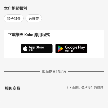
061矮姑爺
062初一場
本店相關類別
063春神
064顧老頭
親子教養
有聲書
065海之頌
066懶小豬
067屁
下載樂天 Kobo 應用程式
068蝸牛
069小弟弟
070小公雞
071小老鼠
072坐火車
073插秧謠
074雞兒喔喔啼
繼續逛其他店舖
075麻臉郎
076馬車姑娘
077生日
相似商品
由飛比價格提供的資訊
078十二生肖
079踏花
080小板凳
081星河