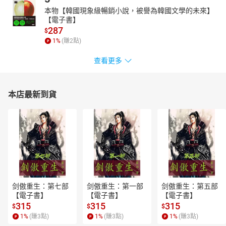
本物【韓國現象級暢銷小說，被譽為韓國文學的未來】
【電子書】
287
$
1
%
(賺
2
點)
查看更多
本店最新到貨
剑傲重生：第七部
剑傲重生：第一部
剑傲重生：第五部
【電子書】
【電子書】
【電子書】
315
315
315
$
$
$
1
%
(賺
3
點)
1
%
(賺
3
點)
1
%
(賺
3
點)