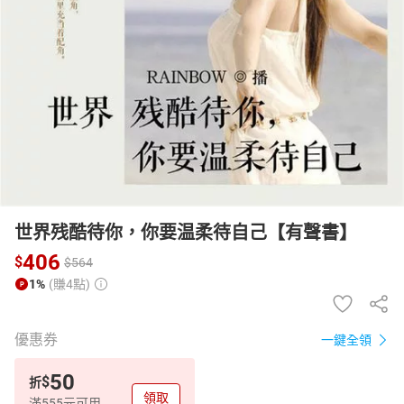
日本購物
電子/紙本書
HOT
世界残酷待你，你要温柔待自己【有聲書】
406
$
$
564
1%
(賺4點)
優惠券
一鍵全領
50
$
折
領取
滿555元可用