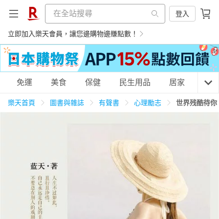
登入
立即加入樂天會員，讓您邊購物邊賺點數！
購物網分類
免運
美食
保健
民生用品
居家
3C
樂天首頁
圖書與雜誌
有聲書
心理勵志
世界残酷待你
天天免運
美食蛋糕
養生保健
民生用品
居家生活
3C家電
運動休閒
親子玩具
女裝
男裝
化妝保養
情趣用品