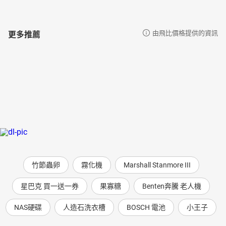
更多推薦
由飛比價格提供的資訊
竹節蟲卵
霧化機
Marshall Stanmore III
星巴克 買一送一券
果寡糖
Benten奔騰 老人機
NAS硬碟
人造石洗衣槽
BOSCH 電池
小王子