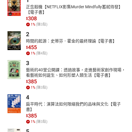
1
正念殺機【NETFLIX影集Murder Mindfully蓄弒待發】
【電子書】
308
$
1
%
(賺
3
點)
2
時間的起源：史蒂芬．霍金的最終理論【電子書】
455
$
1
%
(賺
4
點)
3
藝術的40堂公開課：透過故事，走進藝術家創作現場，
看藝術如何誕生、如何形塑人類生活【電子書】
385
$
1
%
(賺
3
點)
4
扁平時代：演算法如何限縮我們的品味與文化【電子
書】
385
$
1
%
(賺
3
點)
5