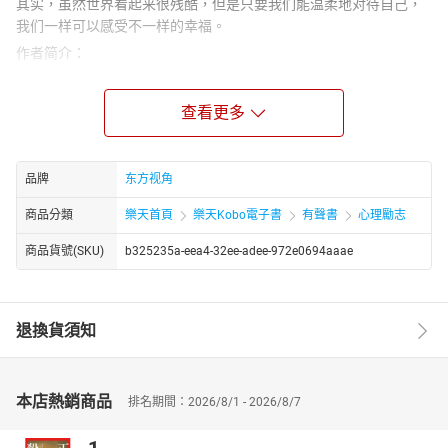
其实，虽然世界看起来很残酷，但是只要我们能温柔地对待自己，
我们一样可以感受不一样的幸福。
作者简介：
蓝天，出生于湖北中部的江汉平原，长期致力于人力资源工作。曾
任职多家跨国公司人员人力资源培训讲师，负责公司中级人员培
查看更多
训。培训课程包括沟通技巧、员工管理学、人力资源、职业规划、
客户服务等各个方面。现就职于云南昆明一家公司。同时为多家杂
志自由撰稿人 。
品牌
东方视角
商品分類
樂天首頁
樂天Kobo電子書
有聲書
心理勵志
商品貨號(SKU)
b325235a-eea4-32ee-adee-972e0694aaae
退換貨須知
本店熱銷商品
排名期間：2026/8/1 - 2026/8/7