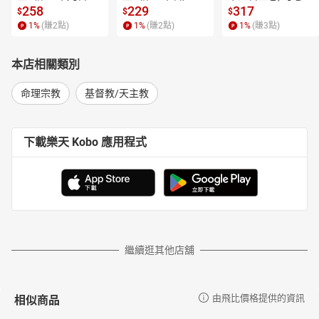
【電子書】
【電子書】
書】
258
229
317
$
$
$
1
%
(賺
2
點)
1
%
(賺
2
點)
1
%
(賺
3
點)
本店相關類別
命理宗教
基督教/天主教
下載樂天 Kobo 應用程式
繼續逛其他店舖
相似商品
由飛比價格提供的資訊