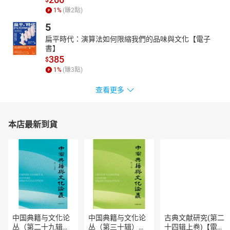
$
1
%
(賺
2
點)
5
扁平時代：演算法如何限縮我們的品味與文化【電子
書】
385
$
1
%
(賺
3
點)
查看更多
本店最新到貨
中国典籍与文化论
中国典籍与文化论
古典文献研究(第二
丛（第二十九辑）
丛（第三十辑）
十四辑上卷)【電子