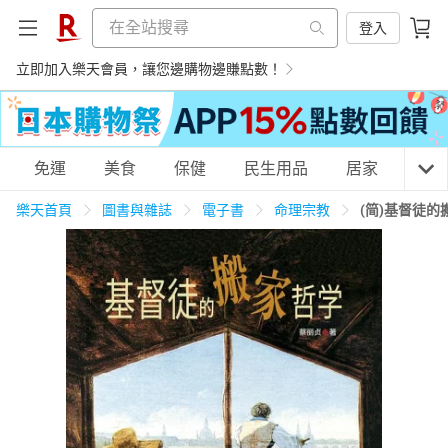
登入
立即加入樂天會員，讓您邊購物邊賺點數！
購物網分類
免運
美食
保健
民生用品
居家
3C
樂天首頁
圖書與雜誌
電子書
命理宗教
(简)基督徒
天天免運
美食蛋糕
養生保健
民生用品
居家生活
3C家電
運動休閒
親子玩具
女裝
男裝
化妝保養
情趣用品