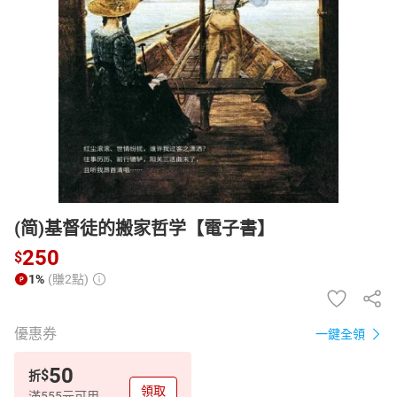
日本購物
電子/紙本書
HOT
(简)基督徒的搬家哲学【電子書】
250
$
1%
(賺2點)
優惠券
一鍵全領
50
$
折
領取
滿555元可用