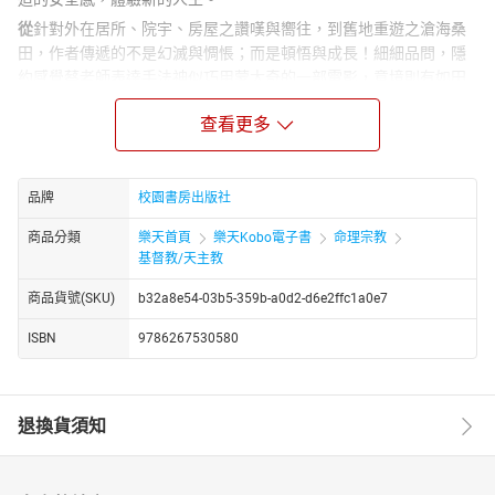
從
針對外在居所、院宇、房屋之讚嘆與嚮往，到舊地重遊之滄海桑
田，作者傳遞的不是幻滅與惆悵；而是頓悟與成長！細細品問，隱
約感覺蔡老師表達手法神似巧用蒙太奇的一部電影，意境則有如田
園詩般的溫馨感人。
查看更多
廖元威（評：飛簷下的麻雀窩）
蔡
老師所提供的例證非常精彩、令人難忘，她由熨斗電線走火聯想
到摩西所看到的焚燒之荊棘，並用來呼喚下一代「嬰孩戰士」。聽
品牌
校園書房出版社
到「玩具總動員」中胡迪警長的勸勉，有哪位信徒能不轉向基督，
向主道歉與再次委身？
商品分類
樂天首頁
樂天Kobo電子書
命理宗教
基督教/天主教
周功和（評：大衛的「算」數）
從
經文的闡述和呈現看，不管蔡老師如何佈局，其信息一直圍繞著
商品貨號(SKU)
b32a8e54-03b5-359b-a0d2-d6e2ffc1a0e7
清楚的中心思想，從不離題、分叉或混淆。不管經文取自舊約或新
ISBN
9786267530580
約，總穩抓聖經信仰核心 －－ 十字架福音神學，並將幾千年前聖經
中遺忘的「故事傳達法」，活現於兩千年後的你我耳中，讓古老的
信息重新說給廿一世紀孤寂心靈聽。
吳獻章（評：討債還債）
退換貨須知
▎作者介紹 ▎
蔡麗貞