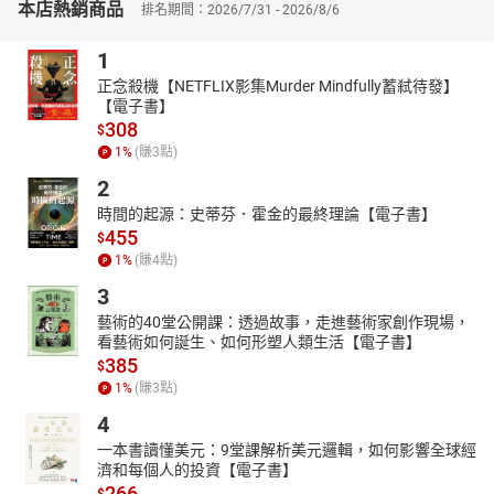
本店熱銷商品
排名期間：2026/7/31 - 2026/8/6
中華福音神學院第七任院長 中華福音神學院專任教授 英國亞伯丁大
學神學博士
1
著有《主流與非主流》（雅歌）、《十字架討厭的地方》（華
正念殺機【NETFLIX影集Murder Mindfully蓄弒待發】
神）、《基督徒的搬家哲學》、《我信聖而公之教會》（校園）
【電子書】
等。
308
$
綽號「東方不敗」、「麻辣燙火鍋」、「華神的黃蓉」，最近新添
1
%
(賺
3
點)
「暗室之后」、「聖方濟出任主教」的雅號。專攻詮釋學與馬丁路
2
德的福音神學。
時間的起源：史蒂芬．霍金的最終理論【電子書】
455
$
1
%
(賺
4
點)
3
藝術的40堂公開課：透過故事，走進藝術家創作現場，
看藝術如何誕生、如何形塑人類生活【電子書】
385
$
1
%
(賺
3
點)
4
一本書讀懂美元：9堂課解析美元邏輯，如何影響全球經
濟和每個人的投資【電子書】
266