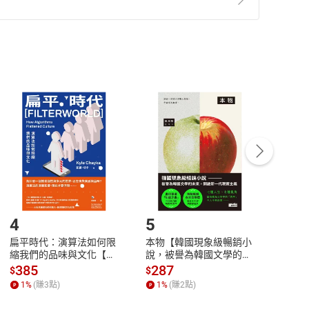
準則
第
2
條第
5
款之規定，「非以有形媒介提供之數位
，不適用消保法第
19
條第
1
項七日內無條件退貨之規
非以有形媒介提供之數位內容，消費者同意若訂購後
付款
方式
完成
訂單
中點選「瀏覽訂單明細」
>
「申請取消訂單
/
退
Payment
Complete
/退貨。
登入帳號，下載書籍後看書
4
5
6
扁平時代：演算法如何限
本物【韓國現象級暢銷小
蛋白
縮我們的品味與文化【電
說，被譽為韓國文學的未
版）─
子書】
來】【電子書】
秘密
385
287
24
$
$
$
一本
1
%
(賺
3
點)
1
%
(賺
2
點)
1
%