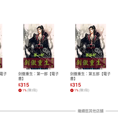
式
退換貨規範
、LINE PAY、AFTEE
本店是否提供消費者保護法七日猶
之權利，遽消費者保護法及通訊交
電子
剑傲重生：第一部【電子
剑傲重生：第五部【電子
除權合理例外情事適用準則，依商
書】
書】
質各有不同規定。詳細退換貨說明
315
315
$
$
照各商品說明。
1
%
(賺
3
點)
1
%
(賺
3
點)
詳細說明
繼續逛其他店舖