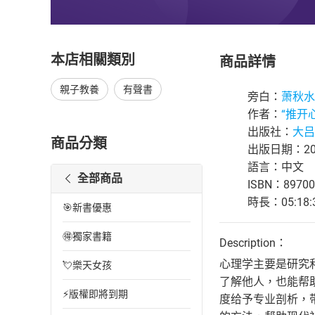
本店相關類別
商品詳情
親子教養
有聲書
旁白：
萧秋水
作者：
“推开
出版社：
大吕
商品分類
出版日期：202
語言：中文
全部商品
ISBN：89700
時長：05:18:
🎯新書優惠
🉐獨家書籍
Description：
心理学主要是研究
💘樂天女孩
了解他人，也能帮
⚡版權即將到期
度给予专业剖析，