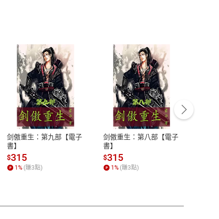
客服資訊
豫期
服務時間：週一到週五 10:00-12:00、
易解
13:00-17:00 (國定假日及例假日休息)
剑傲重生：第九部【電子
剑傲重生：第八部【電子
潜水史
品性
客服電話：0080-1857077
書】
書】
andari
al) Sc
請參
客服信箱：
聯絡店家
315
315
13
$
$
$
r【電
1
%
(賺
3
點)
1
%
(賺
3
點)
1
%