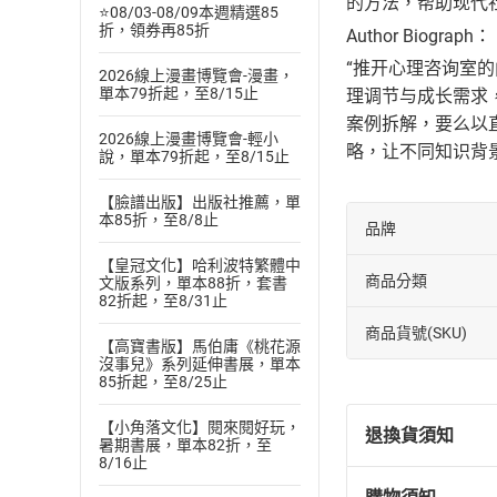
的方法，帮助现代
⭐08/03-08/09本週精選85
折，領券再85折
Author Biograph：
“推开心理咨询室
2026線上漫畫博覽會-漫畫，
單本79折起，至8/15止
理调节与成长需求
案例拆解，要么以
2026線上漫畫博覽會-輕小
略，让不同知识背
說，單本79折起，至8/15止
【臉譜出版】出版社推薦，單
本85折，至8/8止
品牌
【皇冠文化】哈利波特繁體中
商品分類
文版系列，單本88折，套書
82折起，至8/31止
商品貨號(SKU)
【高寶書版】馬伯庸《桃花源
沒事兒》系列延伸書展，單本
85折起，至8/25止
【小角落文化】閱來閱好玩，
退換貨須知
暑期書展，單本82折，至
8/16止