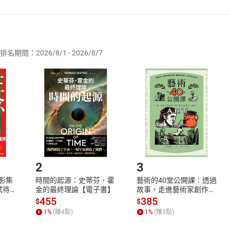
者保護法
第
19
條第
1
項後段
暨
通訊交易解除權合理例外情事適用
供即為完成之線上服務，經消費者事先同意始提供。」 之商品
排名期間：2026/8/1 - 2026/8/7
訂購本店鋪之商品即代表知悉本店鋪所銷售之商品為電子書，屬
取電子書，不得請求退貨退款。
品
放入
購物車
登入
帳號
欲取消訂單或辦理退貨時，請登入樂天市場，並於「我的訂單」
Shopping cart
Login
將依您的申請進行審核，待審核通過後將為您辦理退款事宜。
市場須以整筆訂單為單位進行取消/退貨，恕無法以單支商品取消
如何開始使用？
.選擇閱讀載具
Step2.
2
3
X影集
時間的起源：史蒂芬．霍
藝術的40堂公開課：透過
蓄弒待
金的最終理論【電子書】
故事，走進藝術家創作現
場，看藝術如何誕生、如
455
385
$
$
何形塑人類生活【電子
1
%
(賺
4
點)
1
%
(賺
3
點)
書】