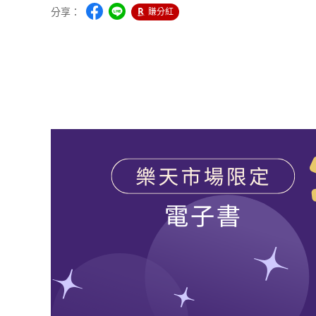
分享：
賺分紅