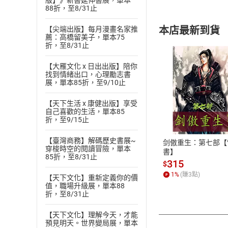
版】》新書延伸書展，單本
88折，至8/31止
本店最新到貨
【尖端出版】每月漫畫名家推
薦：高橋留美子，單本75
折，至8/31止
【大雁文化 x 日出出版】陪你
找到情緒出口，心理勵志書
展，單本85折，至9/10止
付款方
【天下生活 x 康健出版】享受
自己喜歡的生活，單本85
折，至9/15止
ATM轉帳、信用卡
【臺灣商務】解碼歷史書展~
剑傲重生：第七部【
穿梭時空的閱讀冒險，單本
書】
85折，至8/31止
315
$
1
%
(賺
3
點)
【天下文化】重新定義你的價
值，職場升級展，單本88
折，至8/31止
【天下文化】理解今天，才能
預見明天。世界變局展，單本