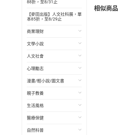
88折，至8/31止
相似商品
【麥田出版】人文社科展，單
本85折，至8/29止
商業理財
文學小說
投資理財
人文社會
經濟/趨勢
歐美文學
心理勵志
財務/金融
日本文學
國際關係
漫畫/輕小說/圖文書
管理/領導
韓國文學
政治
心靈成長/情緒
親子教養
職場工作術
華文文學
社會科學
人際關係
輕小說
生活風格
成功法
經典文學
台灣/中國歷史
兩性關係
奇幻/科幻
教育現場
醫療保健
行銷/廣告
成長/家庭生活小說
日/韓歷史
心理學
愛情故事
兒童文學/故事
飲食/食譜
自然科普
傳記
懸疑/推理小說
其他歷史/史學
職場/社會寫實
兒童科普/學習
健身/美顏
健康/養生