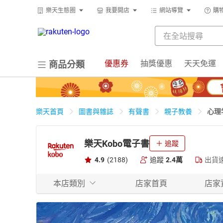
樂天生態圈
我要開店
網站導覽
購
優惠券
抽獎優惠
天天免運
商品分類
心理
樂天首頁
圖書與雜誌
有聲書
親子教養
樂天Kobo電子書
追蹤
4.9
(2188)
追蹤
2.4萬
出貨
本店類別
店家首頁
店家