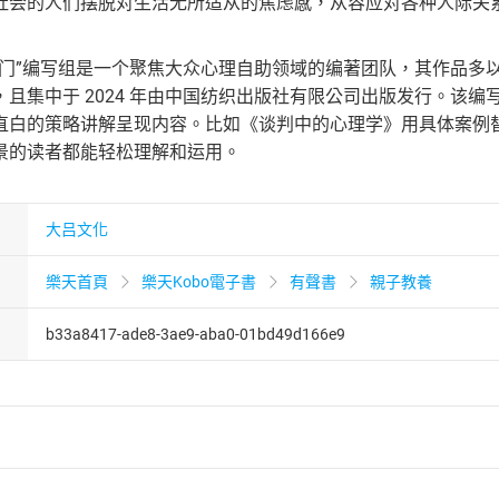
社会的人们摆脱对生活无所适从的焦虑感，从容应对各种人际关
的门”编写组是一个聚焦大众心理自助领域的编著团队，其作品多
，且集中于 2024 年由中国纺织出版社有限公司出版发行。该
直白的策略讲解呈现内容。比如《谈判中的心理学》用具体案例
景的读者都能轻松理解和运用。
大吕文化
樂天首頁
樂天Kobo電子書
有聲書
親子教養
b33a8417-ade8-3ae9-aba0-01bd49d166e9