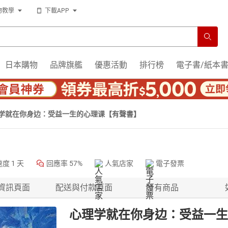
物教學
下載APP
日本購物
品牌旗艦
優惠活動
排行榜
電子書/紙本
学就在你身边：受益一生的心理课【有聲書】
速度
1 天
回應率
57%
人氣店家
電子發票
資訊頁面
配送與付款頁面
所有商品
心理学就在你身边：受益一生