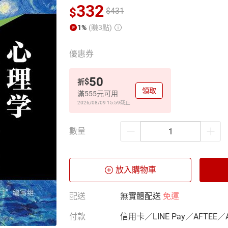
332
$
$
431
1%
(賺3點)
優惠券
50
$
折
領取
滿555元可用
2026/08/09 15:59
截止
數量
放入購物車
配送
無實體配送
免運
付款
信用卡／LINE Pay／AFTEE／