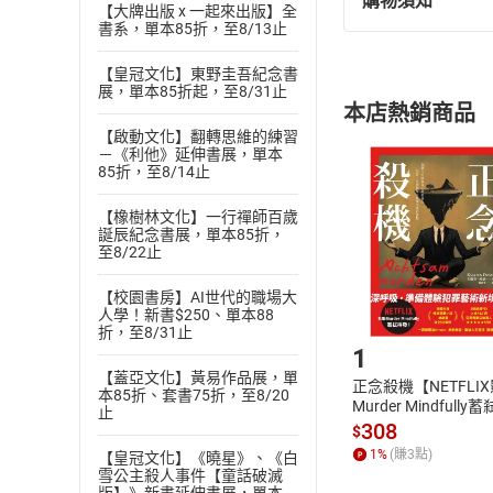
購物須知
退換貨規定：
【大牌出版 x 一起來出版】全
書系，單本85折，至8/13止
(
一
)
依
消費
內容或一經提
【皇冠文化】東野圭吾紀念書
購書須知
展，單本85折起，至8/31止
定。
本店熱銷商品
(
二
)
消費者
【啟動文化】翻轉思維的練習
且已下載
/
存
－《利他》延伸書展，單本
挑選
商
85折，至8/14止
退貨方式：您
Choose
貨」，本店鋪
【橡樹林文化】一行禪師百歲
請注意，樂天
誕辰紀念書展，單本85折，
購書後，
至8/22止
【校園書房】AI世代的職場大
人學！新書$250、單本88
Step1
折，至8/31止
1
【蓋亞文化】黃易作品展，單
正念殺機【NETFLI
本85折、套書75折，至8/20
Murder Mindfully
止
發】【電子書】
308
$
1
%
(賺
3
點)
【皇冠文化】《曉星》、《白
雪公主殺人事件【童話破滅