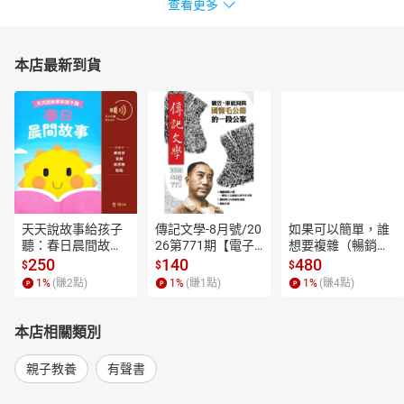
查看更多
本店最新到貨
天天說故事給孩子
傳記文學-8月號/20
如果可以簡單，誰
聽：春日晨間故事
26第771期【電子
想要複雜（暢銷經
【有聲書】
書】
典新編版）【電子
250
140
480
$
$
$
書】
1
%
(賺
2
點)
1
%
(賺
1
點)
1
%
(賺
4
點)
本店相關類別
親子教養
有聲書