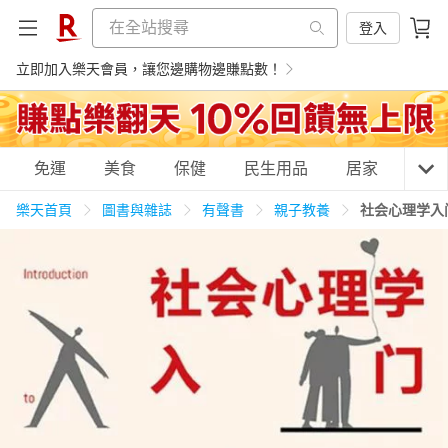
登入
立即加入樂天會員，讓您邊購物邊賺點數！
購物網分類
免運
美食
保健
民生用品
居家
3C
樂天首頁
圖書與雜誌
有聲書
親子教養
社会心理学入
天天免運
美食蛋糕
養生保健
民生用品
居家生活
3C家電
運動休閒
親子玩具
女裝
男裝
化妝保養
情趣用品