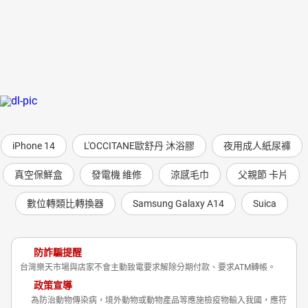
iPhone 14
L'OCCITANE歐舒丹 沐浴膠
夜用成人紙尿褲
真空保鮮盒
發電機 維修
涼感毛巾
父親節 卡片
數位轉類比轉換器
Samsung Galaxy A14
Suica
防詐騙提醒
台灣樂天市場與店家不會主動致電要求解除分期付款、要求ATM轉帳。
政策宣導
為防治動物傳染病，境外動物或動物產品等應施檢疫物輸入我國，應符