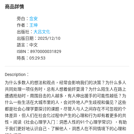
商品詳情
旁白：
念安
作者：
王坤
出版社：
大吕文化
出版日期：2025/12/10
語言：中文
ISBN：8970000031829
時長：05:29:53
Description：
为什么多数人的想法和观点，经常会影响我们的决策？为什么多人
共同处理一项任务时，总有人想着偷奸耍滑？为什么陌生人在路上
遭遇抢劫时，周围目击的人越多，有人伸出援手的可能性越低？为
什么一些生活在大城市里的人，会对外地人产生歧视和偏见？这些
都是社会心理学要探讨的课题。尽管人与人之间存在不可忽视的个
体差异，但人们在社会化过程中产生的心理和行为却有着更多的共
性。阅读《社会心理学入门：洞悉人性的91个心理学常识》，有助
于我们更好地认识自己、了解他人，洞悉人在不同情境下的心理和