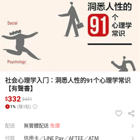
日本購物
電子/紙本書
HOT
社会心理学入门：洞悉人性的91个心理学常识
【有聲書】
332
$
$
431
1%
(賺3點)
配送
無實體配送
免運
付款
信用卡／LINE Pay／AFTEE／ATM