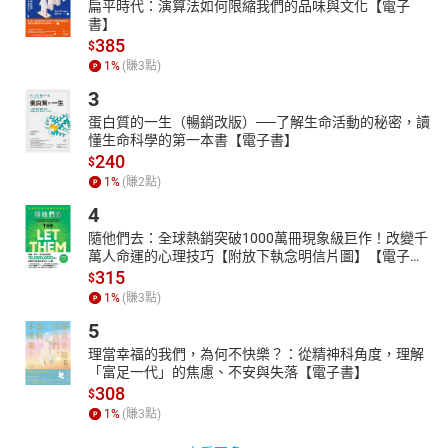
扁平時代：演算法如何限縮我們的品味與文化【電子
書】
385
$
1
%
(賺
3
點)
3
蛋白質的一生（暢銷改版）──了解生命活動的秘密，讀
懂生命科學的第一本書【電子書】
240
$
1
%
(賺
2
點)
4
隨他們去：全球熱銷突破1000萬冊現象級巨作！改變千
萬人命運的心理技巧【附放下執念明信片圖】【電子
書】
315
$
1
%
(賺
3
點)
5
理當幸福的我們，為何不快樂？：從精神科角度，理解
「富足一代」的焦慮、不安與失落【電子書】
308
$
1
%
(賺
3
點)