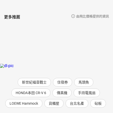
更多推薦
由飛比價格提供的資訊
新世紀福音戰士
住宿券
馬頭魚
HONDA本田 CR-V 6
傳真機
手持電風扇
LOEWE Hammock
貨櫃屋
台北名產
砧板