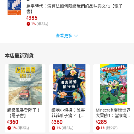
扁平時代：演算法如何限縮我們的品味與文化【電子
書】
385
$
1
%
(賺
3
點)
查看更多
本店最新到貨
超級風暴登陸了！
細胞小偵探：誰害
Minecraft麥塊世界
【電子書】
菲菲肚子痛？【電
大冒險1：當個創世
子書】
神！【電子書】
360
360
285
$
$
$
1
%
(賺
3
點)
1
%
(賺
3
點)
1
%
(賺
2
點)