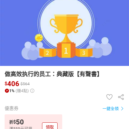
日本購物
電子/紙本書
HOT
做高效执行的员工：典藏版【有聲書】
406
$
$
564
1%
(賺4點)
優惠券
一鍵全領
50
$
折
領取
滿555元可用