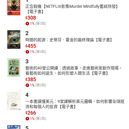
正念殺機【NETFLIX影集Murder Mindfully蓄弒待發】
【電子書】
308
$
1
%
(賺
3
點)
2
時間的起源：史蒂芬．霍金的最終理論【電子書】
455
$
1
%
(賺
4
點)
3
藝術的40堂公開課：透過故事，走進藝術家創作現場，
看藝術如何誕生、如何形塑人類生活【電子書】
385
$
1
%
(賺
3
點)
4
一本書讀懂美元：9堂課解析美元邏輯，如何影響全球經
濟和每個人的投資【電子書】
266
$
1
%
(賺
2
點)
5