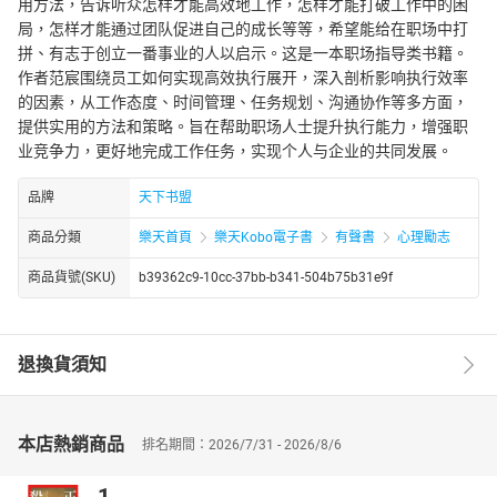
用方法，告诉听众怎样才能高效地工作，怎样才能打破工作中的困
局，怎样才能通过团队促进自己的成长等等，希望能给在职场中打
拼、有志于创立一番事业的人以启示。这是一本职场指导类书籍。
作者范宸围绕员工如何实现高效执行展开，深入剖析影响执行效率
的因素，从工作态度、时间管理、任务规划、沟通协作等多方面，
提供实用的方法和策略。旨在帮助职场人士提升执行能力，增强职
业竞争力，更好地完成工作任务，实现个人与企业的共同发展。
品牌
天下书盟
商品分類
樂天首頁
樂天Kobo電子書
有聲書
心理勵志
商品貨號(SKU)
b39362c9-10cc-37bb-b341-504b75b31e9f
退換貨須知
本店熱銷商品
排名期間：2026/7/31 - 2026/8/6
1