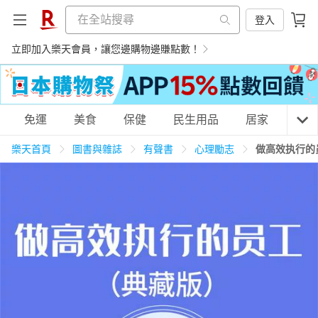
登入
立即加入樂天會員，讓您邊購物邊賺點數！
購物網分類
免運
美食
保健
民生用品
居家
3C
樂天首頁
圖書與雜誌
有聲書
心理勵志
做高效执行的
天天免運
美食蛋糕
養生保健
民生用品
居家生活
3C家電
運動休閒
親子玩具
女裝
男裝
化妝保養
情趣用品