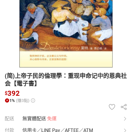
日本購物
電子/紙本書
HOT
(简)上帝子民的倫理學：重现申命记中的恩典社
会【電子書】
392
$
1%
(賺3點)
配送
無實體配送
免運
付款
信用卡／LINE Pay／AFTEE／ATM