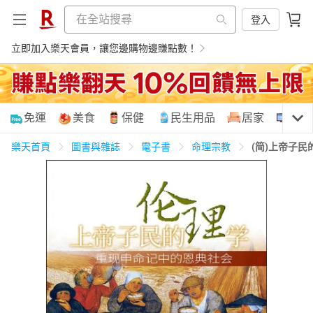
登入
立即加入樂天會員，讓您邊購物邊賺點數！
購物網分類
免運
美食
保健
民生用品
居家
3C
樂天首頁
圖書與雜誌
電子書
命理宗教
(简)上帝子
天天免運
美食蛋糕
養生保健
民生用品
居家生活
3C家電
運動休閒
親子玩具
女裝
男裝
化妝保養
情趣用品