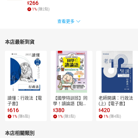
266
$
1
%
(賺
2
點)
查看更多
本店最新到貨
讀懂：行政法【電
【國學特訓班】同
老師開講：行政法
子書】
學！讀論語【點閱
(上)【電子書】
率最高的孔子篇】
616
380
420
$
$
$
逗趣的文配圖情境
1
%
(賺
6
點)
1
%
(賺
3
點)
1
%
(賺
4
點)
式講解，學習聖人
老師和學霸弟子的
高情商，開拓人生
本店相關類別
格局！【電子書】