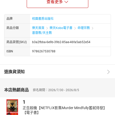
查看更多
早在
幾千年前，申命記的作者就已經辨識出法律的制定是為著保護
社會中最弱勢的人。
當古代近東地區其他國家的律法只在意勞工是否盡了義務，申命記
品牌
校園書房出版社
則直言雇主不可欺壓勞工，免得被神定為有罪。
商品分類
樂天首頁
樂天Kobo電子書
命理宗教
當古代近東地區其他國家的律法規定奴隸必須整年工作，申命記要
基督教/天主教
求以色列每七天讓奴僕、雇工甚至牲口休息一天。
當古代近東地區其他國家的律法規定偷竊的人要割鼻切耳，申命記
商品貨號(SKU)
b3a2fbba-6e9b-39b2-85ae-46fa5ab52e54
卻規定每三年一次繳納公積金，讓城裡貧困的人有飯可吃。
ISBN
9786267530788
換言之，申命記的格局與關懷，遠遠超越了同時代的人們，使得這
卷書不但位居摩西五經的壓軸，啟發了歷史書與先知書，更是耶穌
與四福音、保羅與新約書卷的重要參考文獻。
退換貨須知
在《上帝子民的倫理學》這本瞄準平信徒的申命記註釋中，作者萊
特便透過其豐富的舊約知識與宣教經驗，嘗試為讀者展現申命記裡
種種具革命性與突破性的智慧與洞見。對於置身在二十一世紀，處
處面對阻礙申命記精神的偶像，與種族主義、消費主義、成功神學
本店熱銷商品
排名期間：2026/7/30 - 2026/8/5
奮戰的教會與信徒來說，本書將幫助我們扭轉思維，重拾出埃及後
的自由，設法與神一同鍛造符合其性情的社會，完成真正合乎聖經
1
的宣教。
正念殺機【NETFLIX影集Murder Mindfully蓄弒待發】
▎作者介紹 ▎
【電子書】