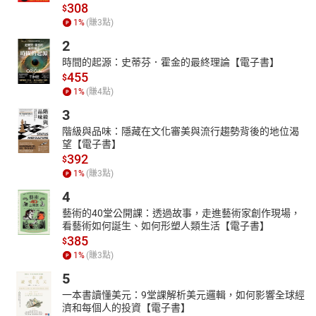
308
$
萊特（Christopher J. H. Wright）
1
%
(賺
3
點)
萊特是「國際靈風合作夥伴組織」（the Langham Partnership
2
International）的國際事工主管。曾擔任萬國宣教學院（All Nations
Christian College）院長，也在印度普納（Pune）的聯合聖經神學院
時間的起源：史蒂芬．霍金的最終理論【電子書】
455
（Union Biblical Seminary）任教。著有The Uniqueness of Jesus、
$
《聖經信息系列：以西結書》（The Message of Ezekiel）、《基督
1
%
(賺
4
點)
教舊約倫理學》（Old Testament Ethics for the People of God）等
3
書。
階級與品味：隱藏在文化審美與流行趨勢背後的地位渴
望【電子書】
392
$
1
%
(賺
3
點)
4
藝術的40堂公開課：透過故事，走進藝術家創作現場，
看藝術如何誕生、如何形塑人類生活【電子書】
385
$
1
%
(賺
3
點)
5
一本書讀懂美元：9堂課解析美元邏輯，如何影響全球經
濟和每個人的投資【電子書】