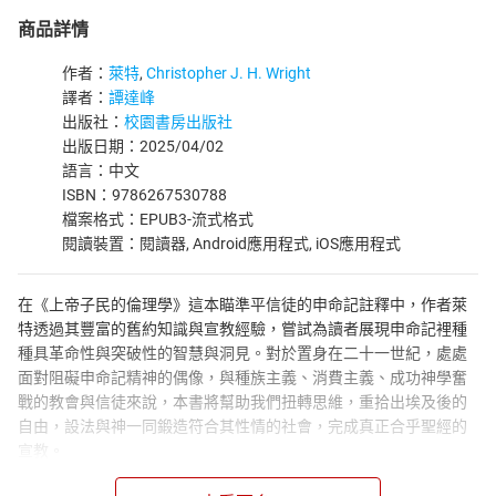
商品詳情
作者：
萊特
,
Christopher J. H. Wright
譯者：
譚達峰
出版社：
校園書房出版社
出版日期：2025/04/02
語言：中文
ISBN：9786267530788
檔案格式：EPUB3-流式格式
閱讀裝置：閱讀器, Android應用程式, iOS應用程式
在《上帝子民的倫理學》這本瞄準平信徒的申命記註釋中，作者萊
特透過其豐富的舊約知識與宣教經驗，嘗試為讀者展現申命記裡種
種具革命性與突破性的智慧與洞見。對於置身在二十一世紀，處處
面對阻礙申命記精神的偶像，與種族主義、消費主義、成功神學奮
戰的教會與信徒來說，本書將幫助我們扭轉思維，重拾出埃及後的
自由，設法與神一同鍛造符合其性情的社會，完成真正合乎聖經的
宣教。
申命記所啟示的神性， 正表現於祂打碎鎖鍊的特質