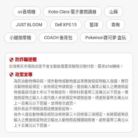
uv直噴機
Kobo Clara 電子書閱讀器
山蘇
JUST BLOOM
Dell XPS 15
籃球
青梅
小腿按摩機
COACH 後背包
Pokemon寶可夢 盒玩
防詐騙提醒
台灣樂天市場與店家不會主動致電要求解除分期付款、要求ATM轉帳。
政策宣導
為防治動物傳染病，境外動物或動物產品等應施檢疫物輸入我國，應符
合動物檢疫規定，並依規定申請檢疫。擅自輸入屬禁止輸入之應施檢疫
物者最高可處七年以下有期徒刑，得併科新臺幣三百萬元以下罰金。應
施檢疫物之輸入人或代理人未依規定申請檢疫者，得處新臺幣五萬元以
上一百萬元以下罰鍰，並得按次處罰。
境外商品不得隨貨贈送應施檢疫物。
收件人違反動物傳染病防治條例第三十四條第三項規定，未將郵遞寄送
輸入之應施檢疫物送交輸出入動物檢疫機關銷燬者，處新臺幣三萬元以
上十五萬元以下罰鍰。