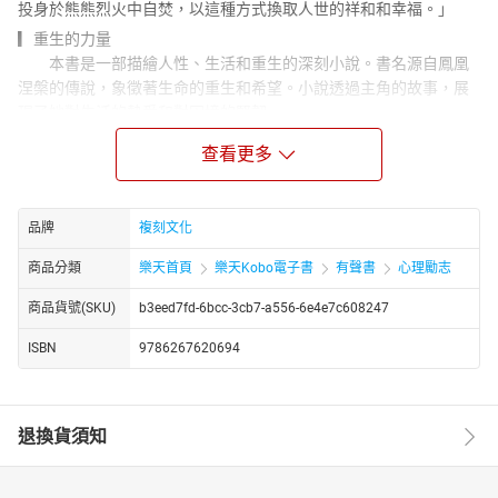
投身於熊熊烈火中自焚，以這種方式換取人世的祥和和幸福。」
▎重生的力量
本書是一部描繪人性、生活和重生的深刻小說。書名源自鳳凰
涅槃的傳說，象徵著生命的重生和希望。小說透過主角的故事，展
現了她對生活的熱愛和對困境的堅韌。
▎像星星一樣散發微弱光芒
查看更多
小說的自序部分，作者以自己的觀點出發，探討了生命的意義
和個人存在的價值。作者提到：「有的人二十五歲就死了，只是到
七十五歲才埋葬。」這句話引發了對生命深度的思考。作者透過自
品牌
複刻文化
己的生活經歷，表達了對平凡生活的珍惜和對生命花開花謝的體
驗。她願意像滿天繁星中的一顆，即使弱小，也要發出自己的光，
商品分類
樂天首頁
樂天Kobo電子書
有聲書
心理勵志
給予別人溫暖和指引。這種對生活的熱愛和對他人的關懷，成為了
商品貨號(SKU)
b3eed7fd-6bcc-3cb7-a556-6e4e7c608247
她寫作的動力和目的。
▎重生的過程
ISBN
9786267620694
小說的正文部分，透過一系列生活片段，展現了人物在面對生
活困境時的重生和成長。從母親的堅強和犧牲，到繼父的責任和
愛，每一段故事都深刻地描繪了人物內心的變化和對生活的態度。
退換貨須知
特別是母親在面對生活的艱難和挑戰時，選擇了堅強和奮鬥，用自
己的行動影響並激勵著孩子。而繼父則透過自己的愛和責任，給予
了孩子們更多的關愛和支持。這些故事不僅展現了個人的成長，也