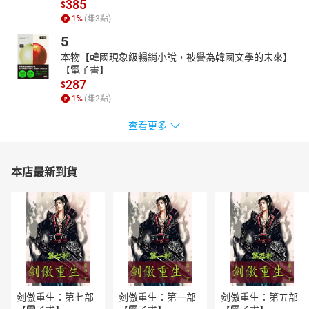
385
$
1
%
(賺
3
點)
5
本物【韓國現象級暢銷小說，被譽為韓國文學的未來】
【電子書】
287
$
1
%
(賺
2
點)
查看更多
本店最新到貨
剑傲重生：第七部
剑傲重生：第一部
剑傲重生：第五部