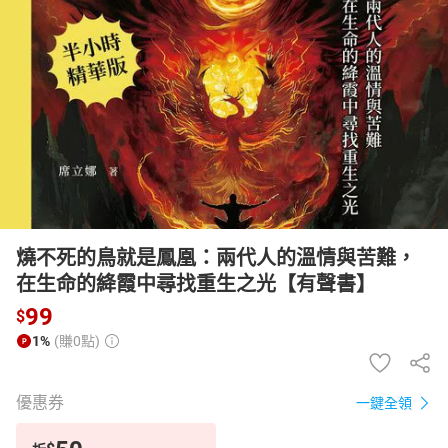
日本購物
電子/紙本書
HOT
燒不死的鳥就是鳳凰：兩代人的溫情與苦難，
在生命的絳霞中尋找重生之光【有聲書】
99
$
1%
(賺0點)
優惠券
一鍵全領