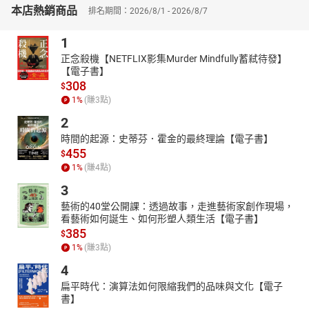
本店熱銷商品
反映了家庭和社會對個人成長的影響。
排名期間：2026/8/1 - 2026/8/7
▎生命的意義和愛的傳承
1
在小說的後半部分，作者透過對母親和繼父生活的回顧，探討
了生命的意義和愛的傳承。母親在繼父去世後，依然保持著對生活
正念殺機【NETFLIX影集Murder Mindfully蓄弒待發】
【電子書】
的熱愛和對孩子的關愛，她的堅強和愛成為了孩子們成長的動力。
308
$
而繼父的愛和責任，則在孩子們心中留下了深刻的印象，影響著他
1
%
(賺
3
點)
們的一生。小說最後，作者透過對母親和繼父的回憶，表達了對生
命的尊重和對愛的傳承的認知。這些故事讓讀者感受到，無論生活
2
多麼艱難，只要有愛，就有希望和力量。
時間的起源：史蒂芬．霍金的最終理論【電子書】
455
【本書特色】：
$
本書以重生和希望為主題，透過真實感人的故事，展現了人們在逆
1
%
(賺
4
點)
境中尋求重生的力量。書中深刻描繪了家庭關係、愛情和生活挑
3
戰，引人深思生命的意義。
藝術的40堂公開課：透過故事，走進藝術家創作現場，
看藝術如何誕生、如何形塑人類生活【電子書】
385
$
1
%
(賺
3
點)
4
扁平時代：演算法如何限縮我們的品味與文化【電子
書】