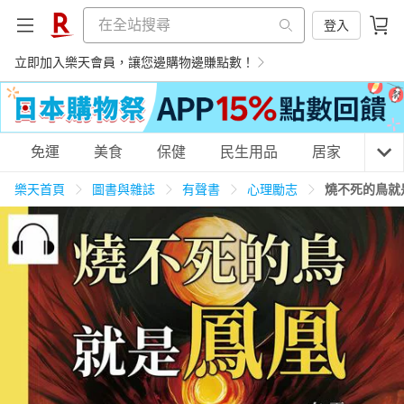
登入
立即加入樂天會員，讓您邊購物邊賺點數！
購物網分類
免運
美食
保健
民生用品
居家
3C
樂天首頁
圖書與雜誌
有聲書
心理勵志
燒不死的鳥就
天天免運
美食蛋糕
養生保健
民生用品
居家生活
3C家電
運動休閒
親子玩具
女裝
男裝
化妝保養
情趣用品