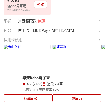
50
$
折
領取
滿555元可用
2026/08/09 15:59
截止
配送
無實體配送
免運
付款
信用卡／LINE Pay／AFTEE／ATM
信用卡優惠
樂天Kobo電子書
4.9
(2188)
追蹤
2.4萬
出貨速度
1 天
回應率
57%
追蹤店家
逛店舖