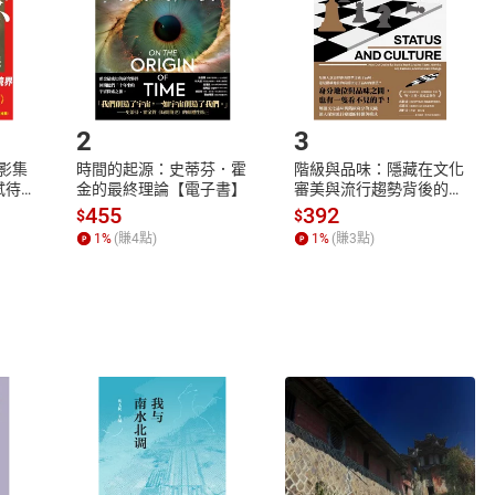
市場須以整筆訂單為單位進行取消/退貨，恕無法以單支商品取消
如何開始使用？
.選擇閱讀載具
Step2.
2
3
X影集
時間的起源：史蒂芬．霍
階級與品味：隱藏在文化
蓄弒待
金的最終理論【電子書】
審美與流行趨勢背後的地
位渴望【電子書】
455
392
$
$
1
%
(賺
4
點)
1
%
(賺
3
點)