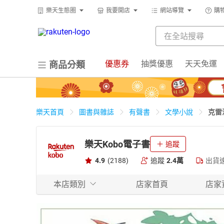
樂天生態圈
我要開店
網站導覽
購
優惠券
抽獎優惠
天天免運
商品分類
克雷
樂天首頁
圖書與雜誌
有聲書
文學小說
樂天Kobo電子書
追蹤
4.9
(2188)
追蹤
2.4萬
出貨
本店類別
店家首頁
店家