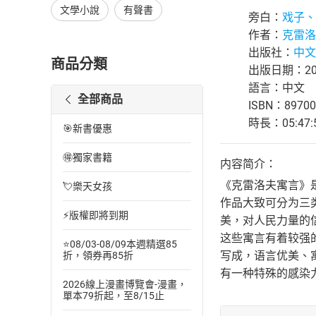
文學小說
有聲書
旁白：
戏子、
作者：
克雷洛
出版社：
中文
商品分類
出版日期：202
語言：中文
全部商品
ISBN：89700
時長：05:47:
🎯新書優惠
🉐獨家書籍
内容简介：
《克雷洛夫寓言》是
💘樂天女孩
作品大致可分为三
⚡版權即將到期
美，对人民力量的信
这些寓言有着较强
⭐08/03-08/09本週精選85
写成，语言优美、
折，領券再85折
有一种特殊的感染
2026線上漫畫博覽會-漫畫，
單本79折起，至8/15止