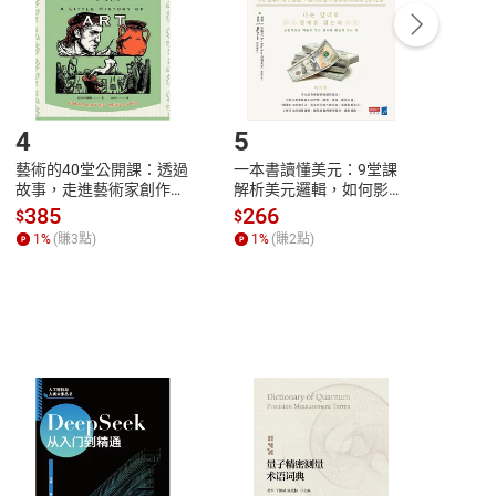
/退貨。
登入帳號，下載書籍後看書
4
5
6
藝術的40堂公開課：透過
一本書讀懂美元：9堂課
本物
故事，走進藝術家創作現
解析美元邏輯，如何影響
說，
場，看藝術如何誕生、如
全球經濟和每個人的投資
來】
385
266
28
$
$
$
何形塑人類生活【電子
【電子書】
1
%
(賺
3
點)
1
%
(賺
2
點)
1
%
書】