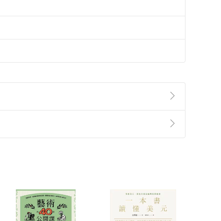
準則
第
2
條第
5
款之規定，「非以有形媒介提供之數位
，不適用消保法第
19
條第
1
項七日內無條件退貨之規
非以有形媒介提供之數位內容，消費者同意若訂購後
付款
方式
完成
訂單
中點選「瀏覽訂單明細」
>
「申請取消訂單
/
退
Payment
Complete