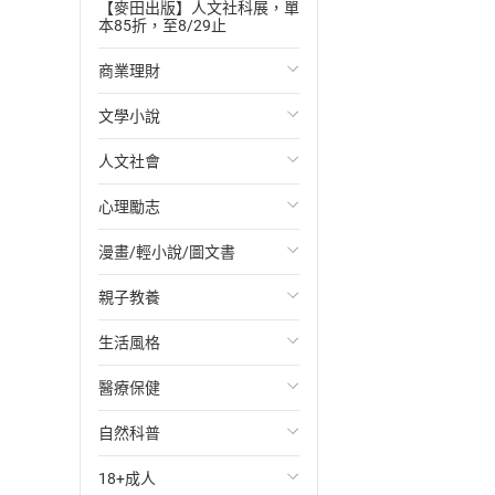
【麥田出版】人文社科展，單
本85折，至8/29止
商業理財
文學小說
投資理財
人文社會
經濟/趨勢
歐美文學
心理勵志
財務/金融
日本文學
國際關係
漫畫/輕小說/圖文書
管理/領導
韓國文學
政治
心靈成長/情緒
親子教養
職場工作術
華文文學
社會科學
人際關係
輕小說
生活風格
成功法
經典文學
台灣/中國歷史
兩性關係
奇幻/科幻
教育現場
醫療保健
行銷/廣告
成長/家庭生活小說
日/韓歷史
心理學
愛情故事
兒童文學/故事
飲食/食譜
自然科普
傳記
懸疑/推理小說
其他歷史/史學
職場/社會寫實
兒童科普/學習
健身/美顏
健康/養生
18+成人
商務/商學
科幻/奇幻小說
法律
懸疑/推理
育兒百科
運動/遊戲
常見疾病
生物科學