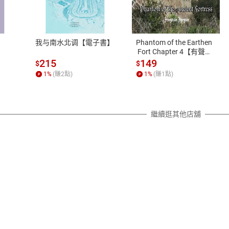
式
退換貨規範
、LINE PAY、AFTEE
本店是否提供消費者保護法七日猶
之權利，遽消費者保護法及通訊交
我与南水北调【電子書】
Phantom of the Earthen
除權合理例外情事適用準則，依商
 Fort Chapter 4【有聲
書】
質各有不同規定。詳細退換貨說明
215
149
$
$
照各商品說明。
1
%
(賺
2
點)
1
%
(賺
1
點)
詳細說明
繼續逛其他店舖