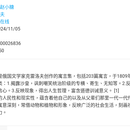
赵小糖
夫
在线
4/11/05
00026836
50
俄国文学家克雷洛夫创作的寓言集，包括203篇寓言，于1809年
类：1.揭露沙皇，讽刺嘲笑统治阶级的专横、寄生、无知等。2
心。3.反映现象，得出人生哲理，富含道德训诫意义。 [1]
的人民性和现实性，蕴含着他自己的以及从父辈们那里一代一代
寓意深刻，常借动物和植物和形象，反映广泛的社会生活，刻画
力。