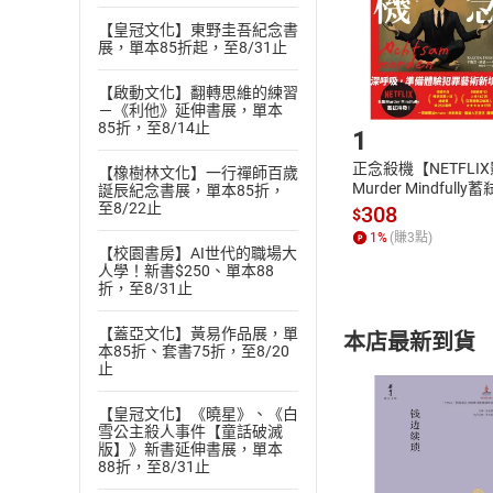
請注意，樂天
【皇冠文化】東野圭吾紀念書
購書後，
展，單本85折起，至8/31止
【啟動文化】翻轉思維的練習
Step1
－《利他》延伸書展，單本
85折，至8/14止
1
正念殺機【NETFLI
【橡樹林文化】一行禪師百歲
Murder Mindfully
誕辰紀念書展，單本85折，
至8/22止
發】【電子書】
308
$
1
%
(賺
3
點)
【校園書房】AI世代的職場大
人學！新書$250、單本88
折，至8/31止
【蓋亞文化】黃易作品展，單
本店最新到貨
本85折、套書75折，至8/20
止
【皇冠文化】《曉星》、《白
雪公主殺人事件【童話破滅
版】》新書延伸書展，單本
88折，至8/31止