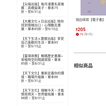
付款方
【尖端出版】每月漫畫名家推
薦：高橋留美子，單本75
ATM轉帳、信用卡
折，至8/31止
钱边续琐【電子書】
【大雁文化 x 日出出版】陪你
找到情緒出口，心理勵志書
205
展，單本85折，至9/10止
$
1
%
(賺
2
點)
【天下生活 x 康健出版】享受
自己喜歡的生活，單本85
折，至9/15止
【臺灣商務】解碼歷史書展~
穿梭時空的閱讀冒險，單本
85折，至8/31止
相似商品
【天下文化】重新定義你的價
值，職場升級展，單本88
折，至8/31止
【天下文化】理解今天，才能
預見明天。世界變局展，單本
88折，至8/31止