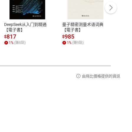
客服資訊
豫期
服務時間：週一到週五 10:00-12:00、
易解
13:00-17:00 (國定假日及例假日休息)
DeepSeek从入门到精通
量子精密测量术语词典
新西
品性
客服電話：0080-1857077
【電子書】
【電子書】
计研
請參
客服信箱：
聯絡店家
817
985
98
$
$
$
1
%
(賺
8
點)
1
%
(賺
9
點)
1
%
由飛比價格提供的資訊