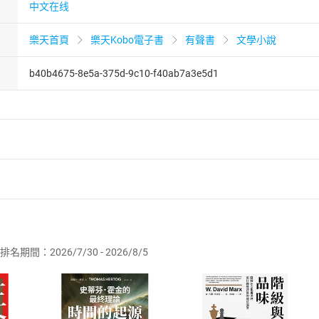
中文在线
樂天首頁
樂天Kobo電子書
有聲書
文學小說
b40b4675-8e5a-375d-9c10-f40ab7a3e5d1
者保護法
第
19
條第
1
項後段
暨
通訊交易解除權合理例外情事適用
供即為完成之線上服務，經消費者事先同意始提供。」 之商品
排名期間：2026/7/30 - 2026/8/5
訂購本店鋪之商品即代表知悉本店鋪所銷售之商品為電子書，屬
取電子書，不得請求退貨退款。
品
放入
購物車
登入
帳號
欲取消訂單或辦理退貨時，請登入樂天市場，並於「我的訂單」
Shopping cart
Login
將依您的申請進行審核，待審核通過後將為您辦理退款事宜。