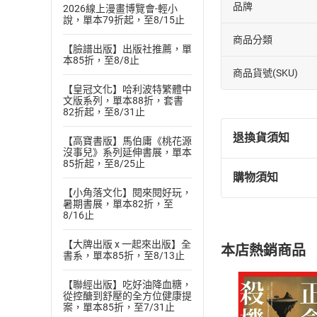
品牌
2026線上漫畫博覽會-輕小
說，單本79折起，至8/15止
商品分類
【臉譜出版】出版社推薦，單
本85折，至8/8止
商品貨號(SKU)
【皇冠文化】哈利波特繁體中
文版系列，單本88折，套書
82折起，至8/31止
退換貨須知
【高寶書版】馬伯庸《桃花源
沒事兒》系列延伸書展，單本
85折起，至8/25止
購物須知
退換貨規定：
【小角落文化】閱來閱好玩，
(
一
)
依
消費
暑期書展，單本82折，至
8/16止
內容或一經提
購書須知
定。
【大牌出版 x 一起來出版】全
本店熱銷商品
(
二
)
消費者
書系，單本85折，至8/13止
且已下載
/
存
挑選
商
【聯經出版】吃好油降血糖，
退貨方式：您
從控醣到舒壓的全方位健康提
Choose
案，單本85折，至7/31止
貨」，本店鋪