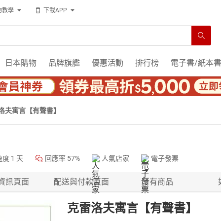
物教學
下載APP
日本購物
品牌旗艦
優惠活動
排行榜
電子書/紙本
洛夫寓言【有聲書】
速度
1 天
回應率
57%
人氣店家
電子發票
資訊頁面
配送與付款頁面
所有商品
克雷洛夫寓言【有聲書】