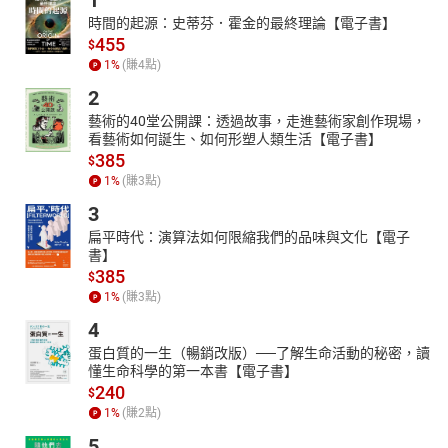
1
時間的起源：史蒂芬．霍金的最終理論【電子書】
455
$
1
%
(賺
4
點)
2
藝術的40堂公開課：透過故事，走進藝術家創作現場，
看藝術如何誕生、如何形塑人類生活【電子書】
385
$
1
%
(賺
3
點)
3
扁平時代：演算法如何限縮我們的品味與文化【電子
書】
385
$
1
%
(賺
3
點)
4
蛋白質的一生（暢銷改版）──了解生命活動的秘密，讀
懂生命科學的第一本書【電子書】
240
$
1
%
(賺
2
點)
5