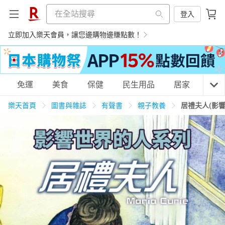
登入
立即加入樂天會員，讓您邊購物邊賺點數！
購物網分類
免運
美食
保健
民生用品
居家
3C
樂天首頁
圖書與雜誌
有聲書
親子教養
居禮夫人(影
天天免運
美食蛋糕
養生保健
民生用品
居家生活
3C家電
運動休閒
親子玩具
女裝
男裝
化妝保養
情趣用品