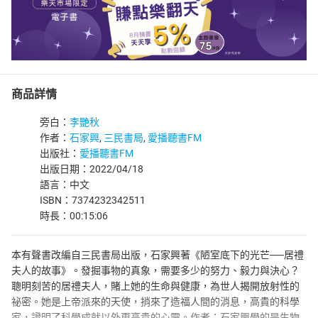
商品詳情
旁白：
李艷秋
作者：
石家興
,
三民書局
,
愛播聽書FM
出版社：
愛播聽書FM
出版日期：2022/04/18
語言：中文
ISBN：7374232342511
時長：00:15:06
本有聲書改編自三民書局出版，石家興著《陋室底下的光芒──居禮
夫人的故事》。發掘事物的真象，需要多少的努力、毅力與決心？
聰明刻苦的居禮夫人，賭上她的生命與健康，為世人揭開放射性的
祕密。她是上帝派來的天使，捎來了造福人間的消息，高貴的科學
家，證明了科學成就以外更高貴的心靈。作者：石家興學的是生物