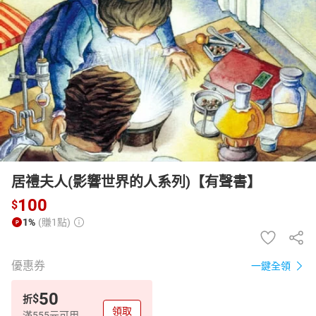
日本購物
電子/紙本書
HOT
居禮夫人(影響世界的人系列)【有聲書】
100
$
1%
(賺1點)
優惠券
一鍵全領
50
$
折
領取
滿555元可用