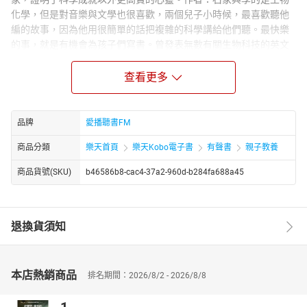
化學，但是對音樂與文學也很喜歡，兩個兒子小時候，最喜歡聽他
編的故事，因為他用很簡單的話把複雜的科學講給他們聽。最快樂
的事，就是有機會為孩子們寫書。曾發表無數有關生物科技的英文
論文，並有十項技術專利，但最得意的是有一本中文著作——《牛頓
來訪》，以及三本為小朋友寫的書——《細胞歷險記》、《陋室底下
查看更多
的光芒——居禮夫人的故事》和《科學界的明珠——居禮夫人》，都
在三民書局出版。講者：李艷秋台灣著名資深媒體人、主播、電視
節目主持人、記者，曾擔任第51屆電視金鐘獎評審委員，也是該屆
品牌
愛播聽書FM
教育文化、兒少節目獎項召集人。1980年起，多次奪得金鐘獎新聞
商品分類
樂天首頁
樂天Kobo電子書
有聲書
親子教養
播報獎項。曾主持《每日一字》、《華視新聞雜誌》、《新聞夜總
會》等節目。出版《新聞背後，真相之前》《不一樣的親密關係》
商品貨號(SKU)
b46586b8-cac4-37a2-960d-b284fa688a45
《走一條快樂學習的路》等著作。主講多部有聲故事書：十萬個為
什麼、好寶寶床邊故事、兒童動動腦、李姐姐說故事等作品，更有
李艷秋說故事APP的發行。章節：01破屋子裡的光芒：居禮夫人的
退換貨須知
故事02破屋子裡的光芒：居禮夫人的故事03破屋子裡的光芒：居禮
夫人的故事
本店熱銷商品
排名期間：2026/8/2 - 2026/8/8