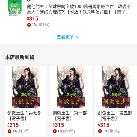
隨他們去：全球熱銷突破1000萬冊現象級巨作！改變千
萬人命運的心理技巧【附放下執念明信片圖】【電子
書】
315
$
1
%
(賺
3
點)
查看更多
本店最新到貨
剑傲重生：第七部
剑傲重生：第一部
剑傲重生：第五部
【電子書】
【電子書】
【電子書】
315
315
315
$
$
$
1
%
(賺
3
點)
1
%
(賺
3
點)
1
%
(賺
3
點)