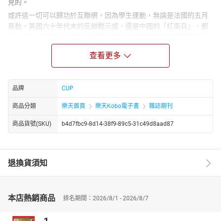
見的。
或許這一切可以歸功於互聯網，因為學生運動，無論是法國的五月
暴動，美國六十年代末的反越戰示威，還是中國的「紅衛兵」，都
無一例外一腔熱血，理想大過天；或許，只是由於青春的荷爾蒙需
要尋機釋放，革命永遠是最富爆炸性的機會。
查看更多
但今天台北的學生不一樣，他們不為甚麼高尚遠大之理想，只出於
最現實的生存考慮，看穿了政客的把戲，不想再聽廢話，最重要的
是，他們知道有的東西比GDP 重要，對岸政府以銀彈政策換取政治
品牌
CUP
影響力，此一司馬昭之心，台灣學生看得很清楚，大陸的財主一腳
踏進來，不會只是做好事讓台灣人有工打，有錢賺；台灣人得了
商品分類
樂天首頁
樂天Kobo電子書
雜誌期刊
錢，自然也要付出代價：本土小店、地產經濟、簡體字，創作出
商品貨號(SKU)
b4d7fbc9-8d14-38f9-89c5-31c49d8aad87
版，傳媒立場，老實的規矩，厚道的人情，一步一步來，台灣只有
區區兩千三百萬人。
台北大學生抗議台灣與中國簽署的「服務貿易協議」，以「香港之
死」為例，警告「今日的香港」，就是「明天的台灣」。到底「今
退換貨須知
日的香港」變成了甚麼，令台灣人引以為戒，堅決劃清界線？對
此，香港人到底有沒有答案？或者只是選擇不去反省，不願面對？
本刊今期不想對「今日的香港」下命運的判決書—— 此一事實，連
本店熱銷商品
排名期間：2026/8/1 - 2026/8/7
瞎子也看得見了。但當香港的周邊開始像流沙一樣不斷陷落的時
候，我們關心的是站穩腳跟的地方，就好像身處一場夢魘，一定要