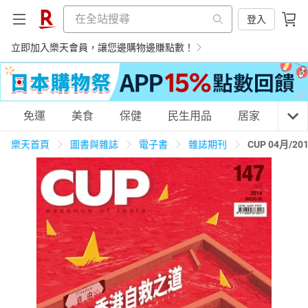
登入
立即加入樂天會員，讓您邊購物邊賺點數！
購物網分類
免運
美食
保健
民生用品
居家
3C
樂天首頁
圖書與雜誌
電子書
雜誌期刊
CUP 04月/2
天天免運
美食蛋糕
養生保健
民生用品
居家生活
3C家電
運動休閒
親子玩具
女裝
男裝
化妝保養
情趣用品