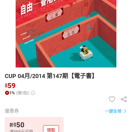
日本購物
電子/紙本書
HOT
CUP 04月/2014 第147期【電子書】
59
$
1%
(賺0點)
優惠券
一鍵全領
50
$
折
領取
滿555元可用