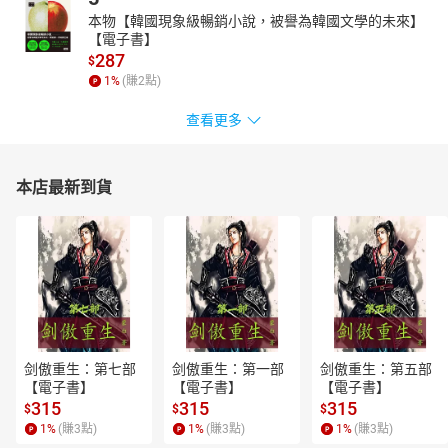
本物【韓國現象級暢銷小說，被譽為韓國文學的未來】
【電子書】
287
$
1
%
(賺
2
點)
查看更多
本店最新到貨
剑傲重生：第七部
剑傲重生：第一部
剑傲重生：第五部
【電子書】
【電子書】
【電子書】
315
315
315
$
$
$
1
%
(賺
3
點)
1
%
(賺
3
點)
1
%
(賺
3
點)