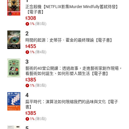
1
知道自己安心的所在，才不會被徹底吞噬。
正念殺機【NETFLIX影集Murder Mindfully蓄弒待發】
【電子書】
只要站得住腳，就有一席之地，是很有必要的信念。
308
$
編者
1
%
(賺
3
點)
2
時間的起源：史蒂芬．霍金的最終理論【電子書】
455
$
1
%
(賺
4
點)
3
藝術的40堂公開課：透過故事，走進藝術家創作現場，
看藝術如何誕生、如何形塑人類生活【電子書】
385
$
1
%
(賺
3
點)
4
扁平時代：演算法如何限縮我們的品味與文化【電子
書】
385
$
1
%
(賺
3
點)
5