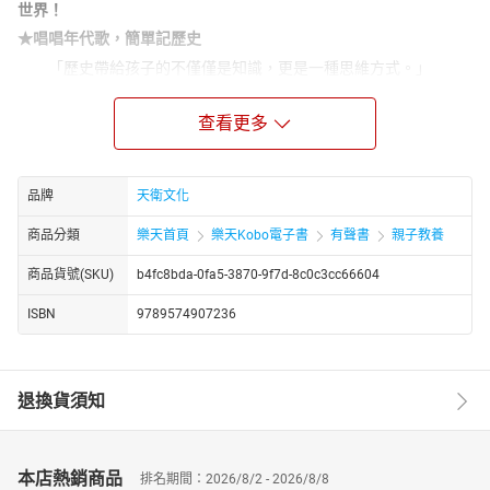
世界！
★唱唱年代歌，簡單記歷史
「歷史帶給孩子的不僅僅是知識，更是一種思維方式。」
《說給兒童的中國歷史》套書共10冊，選出自史前神話到近代，影
響中國歷史的傑出人物及事件，淺白精鍊的文字，讓孩子在學齡前
查看更多
就開始建立初步的歷史概念。書後特別企畫「互動學習指南」，激
發孩子的無窮潛力，訓練認知理解、聯想應用、分析評估、想像創
新的能力，在遊戲中輕鬆學歷史！
品牌
天衛文化
第九冊──清朝
商品分類
樂天首頁
樂天Kobo電子書
有聲書
親子教養
鄭成功趕走紅毛鬼，鹿耳門水道登陸大顯神通；
商品貨號(SKU)
b4fc8bda-0fa5-3870-9f7d-8c0c3cc66604
康熙屢次派兵打羅剎，展現國力劃清中俄邊境；
機智文人當屬畫家縣長鄭板橋、文學家紀曉嵐；
ISBN
9789574907236
欽差大臣林則徐，杜絕鴉片，鐵心燒毀兩萬箱；
洪秀全心懷國家藍圖，太平天國起義終究成空；
退換貨須知
偉大鐵路工程師詹天佑，修築中國自己的鐵路。
我們說到清朝，介紹令人尊敬的民族英雄、恪守其職的欽差大
臣、各具魅力的文人雅士，和一心想為國貢獻所學的工程師，了解
中俄兩國曾經簽訂的條約，和中國有史以來參加人數最多的人民起
本店熱銷商品
排名期間：2026/8/2 - 2026/8/8