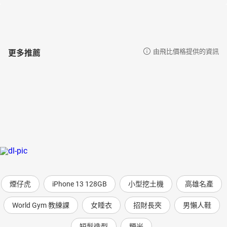
畫家縣長與皇帝老頭兒
向鴉片說「不」的林則徐
上帝的兒子
黑旗軍
更多推薦
由飛比價格提供的資訊
中國歷史年代歌演唱版
【內文試閱】
鄭成功趕走紅毛鬼
大約在明朝末年的時候，臺灣並不像現在有那麼多的高樓大廈，也
沒有那麼多街道和馬路。當時的臺灣到處是茂密的原始森林，森林
裡有猿猴高居在樹枝上，有雲豹、梅花鹿，還有美麗的山雉
（zhì）。那是一個可以耕種、打獵和捕魚的好地方，因此很多人都
很嚮往到臺灣，甚至西班牙人、葡萄牙人以及荷蘭人的船隻也穿梭
在臺灣海峽，非常熱鬧。
然而，臺灣海峽上出現最多的船隻是打著「鄭」字旗號的船，這些
船都屬於一個叫鄭芝龍的人。鄭芝龍經常在中國大陸沿海和日本一
帶做買賣，他娶了一位日本妻子，生了一個兒子叫作鄭森，鄭森從
煙仔虎
iPhone 13 128GB
小型挖土機
高雄名產
小就跟媽媽住在日本。
World Gym 教練課
女睡衣
招財長夾
男懶人鞋
中國是一個什麼樣的國家呢？那裡住的是什麼樣的人呢？還有臺灣
又是一個什麼樣的地方呢？鄭森常常想著這些問題。他經常跟著媽
短髮造型
粳米