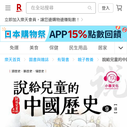
登入
立即加入樂天會員，讓您邊購物邊賺點數！
購物網分類
免運
美食
保健
民生用品
居家
3C
樂天首頁
圖書與雜誌
有聲書
親子教養
說給兒童的中
天天免運
美食蛋糕
養生保健
民生用品
居家生活
3C家電
運動休閒
親子玩具
女裝
男裝
化妝保養
情趣用品