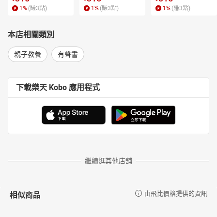
《國家的神話》、《世界電影史》、《羅素》、《科學的進步與問
1
%
(賺
3
點)
1
%
(賺
3
點)
1
%
(賺
3
點)
題》等。
沙永玲
本店相關類別
臺灣大學圖書館學系畢業，曾任聯合報編輯，並榮獲中國文藝
協會翻譯獎。現任天衛文化及小魯文化執行長，編輯作品多獲肯
親子教養
有聲書
定。近年來專注於為小朋友精挑細選世界一流繪本。
陳美燕
下載樂天 Kobo 應用程式
小魯文化資深顧問。喜歡為兒童編輯好書。平日最愛看書、畫
畫，常用水墨作圖，潑灑點勾，樂趣無窮，希望能與小朋友們一起
分享。其作品包括《爸爸的老師》、《我屬豬》、《小保學畫
畫》、《晶晶的桃花源記》、《綠池白鵝》、《什麼都不怕》、
《誰需要國王呢？》、《去冒險》等（以上皆為小魯文化出版）。
曾受邀參加一九九五年義大利波隆納國際兒童書展暨插畫展。
有聲書目次
繼續逛其他店舖
中國歷史年代歌口白版
開場白
聰明寶貝歌
相似商品
由飛比價格提供的資訊
鄭成功趕走紅毛鬼
打羅剎