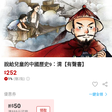
日本購物
電子/紙本書
HOT
說給兒童的中國歷史9：清【有聲書】
252
$
1%
(賺2點)
優惠券
一鍵全領
50
$
折
領取
滿555元可用