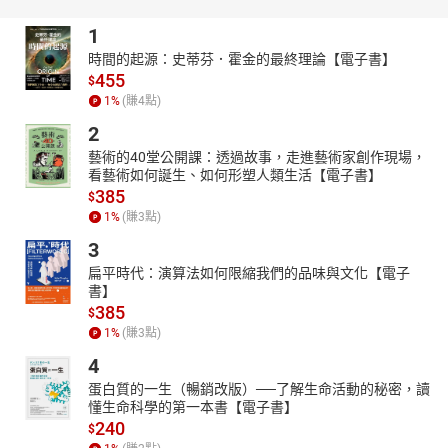
義。節選歷史上重要的人物故事，見證大清帝國的輝煌與頹敗。
1
【本書關鍵字】
時間的起源：史蒂芬．霍金的最終理論【電子書】
清、林則徐、黑旗軍、有聲書、歷史故事、中國、歷史、歷史人
455
$
物、判斷力、思考力
1
%
(賺
4
點)
【本書資料】
2
有聲書
藝術的40堂公開課：透過故事，走進藝術家創作現場，
適讀年齡：4～6歲親子共讀；7歲以上自己聆聽
看藝術如何誕生、如何形塑人類生活【電子書】
【本書特色】
385
$
1
%
(賺
3
點)
1****親子討論促進思考
每一篇故事後，皆附【從古看今】賞析，引導孩子共讀與討
3
論；藉由閱讀過去，思考現在與未來。
扁平時代：演算法如何限縮我們的品味與文化【電子
書】
2****語文知識大觀園
385
$
除了中國歷史年代歌，故事字裡行間更有大量成語、俗諺、歇
1
%
(賺
3
點)
後語和節日習俗等，讓語文知識不知不覺內化進孩子的腦中。
4
3****小故事，大道理
蛋白質的一生（暢銷改版）──了解生命活動的秘密，讀
書中所選的歷史人物遍及各個層面，有帝王、英雄將相、藝術
懂生命科學的第一本書【電子書】
家、發明家、教育家……使孩子接觸到多元的價值觀，思考環境保
240
$
護、忠心、誠信等議題。