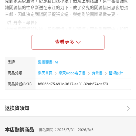
見到她美貌風流，於是藉口找小娘子借茶上前搭話，這一番搭話就
讓閻婆惜的性命斷送在宋江的刀下。成了女鬼的閻婆惜日思夜想張
三郎，因此決定到陽間活捉張文遠，與她到陰間團聚做夫妻。
《牡丹亭‧尋夢》
杜麗娘遊園驚夢以後，留戀夢境，難以釋懷。因此重到園中，按照
景色，尋覓夢痕。她越是追憶，越是傷感，後來就得了病症，以致
查看更多
身亡。
《牡丹亭‧離魂》
麗娘尋夢不成，為情得病。病到中秋，服藥無效、問卜不靈。臨死
品牌
愛播聽書FM
囑咐春香將自畫春容以匣兒盛好，藏在太湖石底下，又要求母親將
她葬於後花園梅樹之下。麗娘死後，靈魂仍然在追尋那夢中之情。
商品分類
樂天首頁
樂天Kobo電子書
有聲書
藝術設計
《紅梨記‧亭會》
乃明代徐復祚所作傳奇劇本。描述的是北宋趙汝舟慕妓女謝金蓮之
商品貨號(SKU)
b5066d75-691c-3617-aa31-32ab674caf73
名，托太守劉輔介紹;劉恐趙戀謝誤了科考，使謝冒名王同知之女，
與趙夜間會面，次日卻令人告知趙，說他昨夜所見到的是女鬼，趙
大驚，逃去赴考。後趙中狀元，劉輔設宴使趙謝見面，並說明真
退換貨須知
相，使二人成婚。劇中謝趙兩次見面時，都持有紅梨花，故以此
名。
《邯鄲夢‧掃花》
本店熱銷商品
排名期間：2026/7/31 - 2026/8/6
故事講述八仙之一呂洞賓下凡去度一人上天代替何仙姑天門掃花之