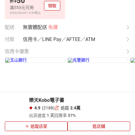
50
$
折
領取
滿555元可用
2026/08/09 15:59
截止
配送
無實體配送
免運
付款
信用卡／LINE Pay／AFTEE／ATM
信用卡優惠
樂天Kobo電子書
4.9
(2188)
追蹤
2.4萬
出貨速度
1 天
回應率
57%
追蹤店家
逛店舖