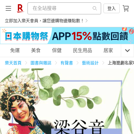
登入
立即加入樂天會員，讓您邊購物邊賺點數！
購物網分類
免運
美食
保健
民生用品
居家
3C
樂天首頁
圖書與雜誌
有聲書
藝術設計
上海崑劇名家
天天免運
美食蛋糕
養生保健
民生用品
居家生活
3C家電
運動休閒
親子玩具
女裝
男裝
化妝保養
情趣用品