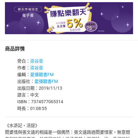
商品詳情
旁白：
梁谷音
作者：
梁谷音
編輯：
愛播聽書FM
出版社：
愛播聽書FM
出版日期：2019/11/13
語言：中文
ISBN：7374577065314
時長：01:08:55
《水滸記‧活捉》
閻婆惜與張文遠的相識是一個偶然：張文遠路過閻婆惜家，無意間