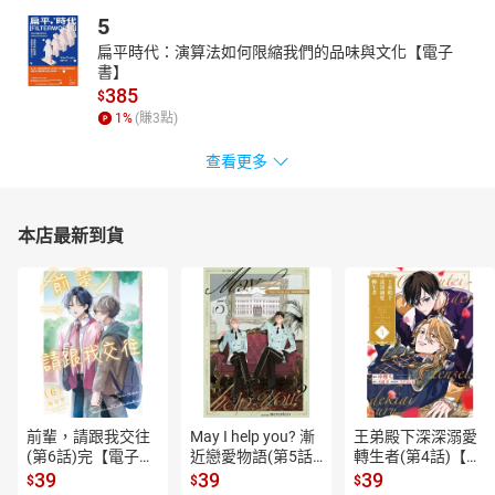
以後仍然只有「破壁、殘燈、零碎月」相伴。
5
本齣中崔氏在夢中聽到門外敲門的一段，包含「漁燈兒」及「錦漁
扁平時代：演算法如何限縮我們的品味與文化【電子
燈」兩支贈板曲。贈板曲是將一板三眼的節奏增長一倍，一般來說
書】
和緩細膩，但是這兩支曲的入聲字、入聲韻特別多，南曲唱入聲字
385
$
要斷，因此節奏分明，而且為了配合劇情，每句速度都不同，極為
1
%
(賺
3
點)
特殊。由於在夢中一廂情願，表演也就比較誇張。而院子、衙婆的
查看更多
夾白低沈，帶有夢幻的情調。
《艷雲亭‧癡訴》
《癡訴》講惜芬被畢弘放走後，受其指點，尋求諸葛暗的幫助。大
本店最新到貨
街之上真情難訴，惜芬只能旁敲側擊，諸葛暗不明就裡，以為這個
瘋瘋傻傻的姑娘糾纏不清，而對惜芬惡言相向。
講者簡介：
梁谷音
中國戲劇梅花獎和上海戲劇白玉蘭獎、上海戲劇節表演獎得主。中
國國家一級演員。上海市戲曲學校首屆崑曲班畢業，工貼旦。師承
張傳芳、沈傳芷等名家。戲路寬廣，正旦、貼旦、潑辣旦等均能應
工。表演細膩，潑辣動人，善於刻劃各種不同的人物形象，因而被
前輩，請跟我交往
May I help you? 漸
王弟殿下深深溺愛
譽為「性格演員」。主演〈活捉〉、〈借茶〉、〈思凡〉、〈佳
(第6話)完【電子
近戀愛物語(第5話)
轉生者(第4話)【電
期〉、〈癡訴〉、〈藏舟〉、《爛柯山》、《潘金蓮》、《新蝴蝶
書】
【電子書】
子書】
39
39
39
$
$
$
夢》等傳統及新編劇目。數次赴香港、台灣演出和講學，亦曾赴