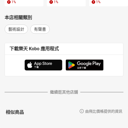
1
%
1
%
1
%
美、英、日、丹麥和瑞典等國家巡演，受到觀眾的高度評價。
章節：
本店相關類別
01〈水滸記 活捉〉-梁州新郎
02〈水滸記 活捉〉-罵玉郎
藝術設計
有聲書
03〈牡丹亭 尋夢〉-川撥掉
04〈牡丹亭 尋夢〉-江兒水
05〈牡丹亭 尋夢〉-嘉慶子
下載樂天 Kobo 應用程式
06〈牡丹亭 離魂〉-集賢賓
07〈邯鄲夢 掃花〉-么篇
08〈邯鄲夢 掃花〉-賞花時
09〈紅梨記 亭會〉-風入松
10〈紅梨記 亭會〉-園林好
11〈漁家樂 藏舟〉-山坡羊
12〈爛柯山 癡夢〉-【漁燈兒】【錦漁燈】
繼續逛其他店舖
13〈豔雲亭 癡訴〉-【小沙門】【聖藥王】
14〈豔雲亭 癡訴〉-柳鶯曲
15〈豔雲亭 癡訴〉-紫花兒序
相似商品
由飛比價格提供的資訊
16〈豔雲亭 癡訴〉-煞尾
17〈豔雲亭 癡訴〉-調笑令
18〈豔雲亭 癡訴〉-鬬鵪鶉