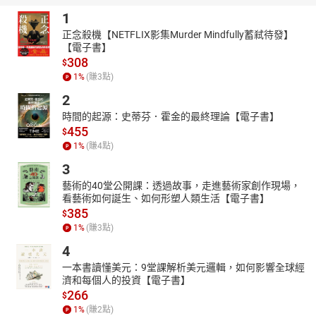
役，於邯鄲客店見一名叫盧生的書生熱衷仕途功名，於是點化他。
1
呂洞賓用一個有法術的枕頭引盧生入夢。夢中盧生經歷娶妻、入
正念殺機【NETFLIX影集Murder Mindfully蓄弒待發】
仕、遭貶、受獎、掛帥、勒石、封相、受諂、戴罪、昭雪、復官、
【電子書】
享樂、壽終，讓他覺得死而無憾，夢醒時才發現一切都是虛幻，於
308
$
是他就開悟，追隨學仙，上天去當掃花人。
1
%
(賺
3
點)
《紅梨記‧亭會》
2
乃明代徐復祚所作傳奇劇本。描述的是北宋趙汝舟慕妓女謝金蓮之
時間的起源：史蒂芬．霍金的最終理論【電子書】
名，托太守劉輔介紹;劉恐趙戀謝誤了科考，使謝冒名王同知之女，
455
$
與趙夜間會面，次日卻令人告知趙，說他昨夜所見到的是女鬼，趙
1
%
(賺
4
點)
大驚，逃去赴考。後趙中狀元，劉輔設宴使趙謝見面，並說明真
相，使二人成婚。劇中謝趙兩次見面時，都持有紅梨花，故以此
3
名。
藝術的40堂公開課：透過故事，走進藝術家創作現場，
看藝術如何誕生、如何形塑人類生活【電子書】
《漁家樂‧藏舟》
385
$
漁家女鄔飛霞因父親被害，到江邊祭奠。清河王劉蒜為躲賊臣追
1
%
(賺
3
點)
殺，躲入漁舟中。鄔回來後發現舟中有人，立刻盤問，得知追殺劉
蒜的人就是殺害她父親的仇人，便願意收留此人，並甘願權為妻房
4
為之掩飾身份。
一本書讀懂美元：9堂課解析美元邏輯，如何影響全球經
濟和每個人的投資【電子書】
《爛柯山‧癡夢》
266
「癡夢」演崔氏聽到朱買臣做官回來的消息，悔恨交加，悶悶入
$
1
%
(賺
2
點)
夢。睡夢中，以為朱買臣派人回來接她上任，欣喜萬分，不想驚醒