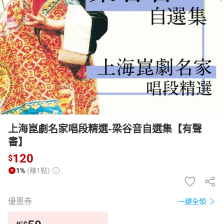
日本購物
電子/紙本書
HOT
上海崑劇名家唱段精選-梁谷音自選集【有聲
書】
120
$
1%
(賺1點)
優惠券
一鍵全領