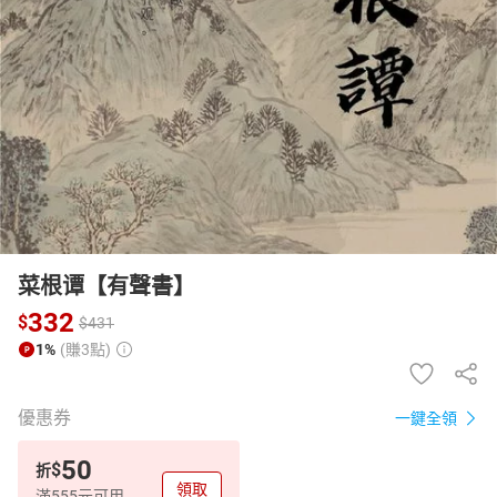
日本購物
電子/紙本書
HOT
菜根谭【有聲書】
332
$
$
431
1%
(賺3點)
優惠券
一鍵全領
50
$
折
領取
滿555元可用