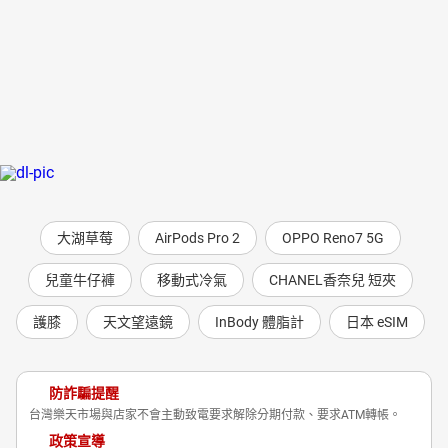
大湖草莓
AirPods Pro 2
OPPO Reno7 5G
兒童牛仔褲
移動式冷氣
CHANEL香奈兒 短夾
護膝
天文望遠鏡
InBody 體脂計
日本 eSIM
防詐騙提醒
台灣樂天市場與店家不會主動致電要求解除分期付款、要求ATM轉帳。
政策宣導