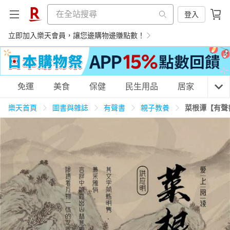
登入
立即加入樂天會員，讓您邊購物邊賺點數！
購物網分類
免運
美食
保健
民生用品
居家
3C
樂天首頁
圖書與雜誌
有聲書
親子教養
菜根谭【有聲
天天免運
美食蛋糕
養生保健
民生用品
居家生活
3C家電
運動休閒
親子玩具
女裝
男裝
化妝保養
情趣用品