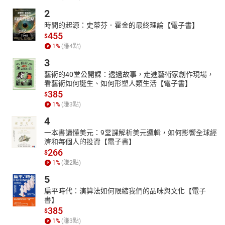
2
時間的起源：史蒂芬．霍金的最終理論【電子書】
455
$
1
%
(賺
4
點)
3
藝術的40堂公開課：透過故事，走進藝術家創作現場，
看藝術如何誕生、如何形塑人類生活【電子書】
385
$
1
%
(賺
3
點)
4
一本書讀懂美元：9堂課解析美元邏輯，如何影響全球經
濟和每個人的投資【電子書】
266
$
1
%
(賺
2
點)
5
扁平時代：演算法如何限縮我們的品味與文化【電子
書】
385
$
1
%
(賺
3
點)