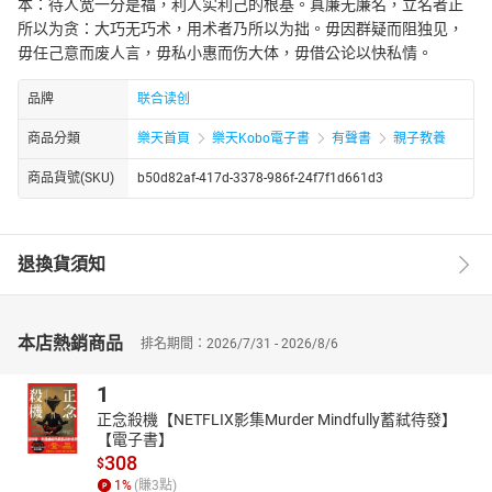
本：待人宽一分是福，利人实利己的根基。真廉无廉名，立名者正
所以为贪：大巧无巧术，用术者乃所以为拙。毋因群疑而阻独见，
毋任己意而废人言，毋私小惠而伤大体，毋借公论以快私情。
品牌
联合读创
商品分類
樂天首頁
樂天Kobo電子書
有聲書
親子教養
商品貨號(SKU)
b50d82af-417d-3378-986f-24f7f1d661d3
退換貨須知
本店熱銷商品
排名期間：2026/7/31 - 2026/8/6
1
正念殺機【NETFLIX影集Murder Mindfully蓄弒待發】
【電子書】
308
$
1
%
(賺
3
點)