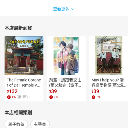
查看更多
本店最新到貨
The Female Corone
前輩，請跟我交往
May I help you? 漸
r of Dali Temple Vo
(第6話)完【電子
近戀愛物語(第5話)
l.6【有聲書】
書】
【電子書】
132
39
39
$
$
$
1
%
(賺
1
點)
1
%
1
%
本店相關類別
親子教養
有聲書