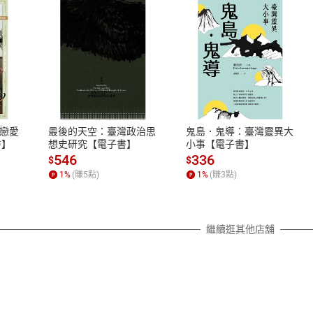
式
退換貨規範
、LINE PAY、AFTEE
本店是否提供消費者保護法七日猶
之權利，遽消費者保護法及通訊交
漸近戀愛
最後的天空：臺灣政治思
鬼島．鬼導：臺灣靈異大
除權合理例外情事適用準則，依商
書】
想史研究【電子書】
小事【電子書】
質各有不同規定。詳細退換貨說明
546
336
$
$
照各商品說明。
1
%
(賺
5
點)
1
%
(賺
3
點)
詳細說明
繼續逛其他店舖