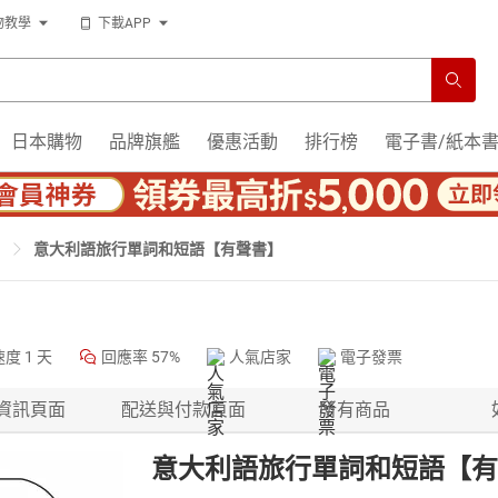
物教學
下載APP
日本購物
品牌旗艦
優惠活動
排行榜
電子書/紙本
意大利語旅行單詞和短語【有聲書】
速度
1 天
回應率
57%
人氣店家
電子發票
資訊頁面
配送與付款頁面
所有商品
意大利語旅行單詞和短語【有