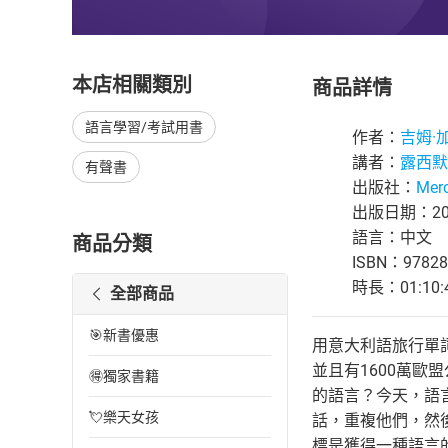
本店相關類別
商品詳情
語言學習/考試用書
作者：
吉姆·
講者：
露西默
有聲書
出版社：
Merc
出版日期：201
語言：中文
商品分類
ISBN：97828
時長：01:10:
全部商品
🎯新書優惠
用意大利語旅行單詞
並且有1600萬歐
🉐獨家書籍
的語言？今天，語
💘樂天女孩
話，重複他們，然
標是獲得一種語言