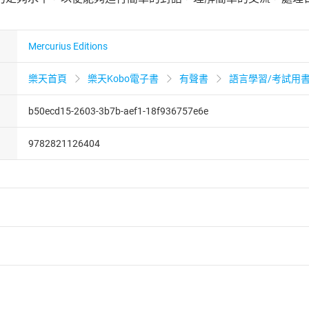
Mercurius Editions
樂天首頁
樂天Kobo電子書
有聲書
語言學習/考試用
b50ecd15-2603-3b7b-aef1-18f936757e6e
9782821126404
者保護法
第
19
條第
1
項後段
暨
通訊交易解除權合理例外情事適用
供即為完成之線上服務，經消費者事先同意始提供。」 之商品