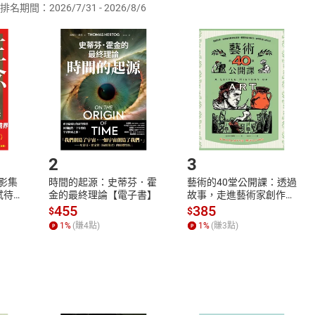
排名期間：2026/7/31 - 2026/8/6
訂購本店鋪之商品即代表知悉本店鋪所銷售之商品為電子書，屬
取電子書，不得請求退貨退款。
品
放入
購物車
登入
帳號
欲取消訂單或辦理退貨時，請登入樂天市場，並於「我的訂單」
Shopping cart
Login
將依您的申請進行審核，待審核通過後將為您辦理退款事宜。
市場須以整筆訂單為單位進行取消/退貨，恕無法以單支商品取消
如何開始使用？
.選擇閱讀載具
Step2.
2
3
X影集
時間的起源：史蒂芬．霍
藝術的40堂公開課：透過
蓄弒待
金的最終理論【電子書】
故事，走進藝術家創作現
場，看藝術如何誕生、如
455
385
$
$
何形塑人類生活【電子
1
%
(賺
4
點)
1
%
(賺
3
點)
書】