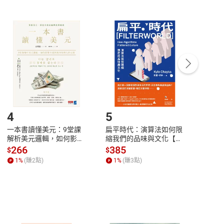
非以有形媒介提供之數位內容，消費者同意若訂購後
付款
方式
完成
訂單
中點選「瀏覽訂單明細」
>
「申請取消訂單
/
退
Payment
Complete
/退貨。
登入帳號，下載書籍後看書
4
5
6
一本書讀懂美元：9堂課
扁平時代：演算法如何限
本物
解析美元邏輯，如何影響
縮我們的品味與文化【電
說，
全球經濟和每個人的投資
子書】
來】
266
385
28
$
$
$
【電子書】
1
%
(賺
2
點)
1
%
(賺
3
點)
1
%