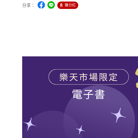
分享：
賺分紅