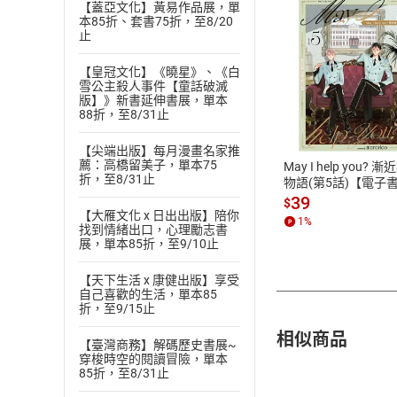
【蓋亞文化】黃易作品展，單
本85折、套書75折，至8/20
止
【皇冠文化】《曉星》、《白
雪公主殺人事件【童話破滅
付款方
版】》新書延伸書展，單本
88折，至8/31止
ATM轉帳、信用卡
【尖端出版】每月漫畫名家推
薦：高橋留美子，單本75
May I help you? 
折，至8/31止
物語(第5話)【電子
39
$
【大雁文化 x 日出出版】陪你
1
%
找到情緒出口，心理勵志書
展，單本85折，至9/10止
【天下生活 x 康健出版】享受
自己喜歡的生活，單本85
折，至9/15止
相似商品
【臺灣商務】解碼歷史書展~
穿梭時空的閱讀冒險，單本
85折，至8/31止