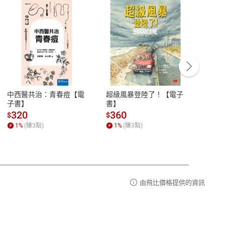
客服資訊
豫期
服務時間：週一到週五 10:00-12:00、
易解
13:00-17:00 (國定假日及例假日休息)
中西醫共治：青春痘【電
超級風暴登陸了！【電子
細胞
品性
客服電話：0080-1857077
子書】
書】
子痛
請參
客服信箱：
聯絡店家
320
360
36
$
$
$
1
%
(賺
3
點)
1
%
(賺
3
點)
1
%
由飛比價格提供的資訊