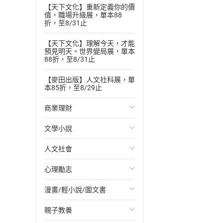
【天下文化】重新定義你的價
值，職場升級展，單本88
折，至8/31止
【天下文化】理解今天，才能
預見明天。世界變局展，單本
88折，至8/31止
【麥田出版】人文社科展，單
本85折，至8/29止
商業理財
文學小說
投資理財
人文社會
經濟/趨勢
歐美文學
心理勵志
財務/金融
日本文學
國際關係
漫畫/輕小說/圖文書
管理/領導
韓國文學
政治
心靈成長/情緒
親子教養
職場工作術
華文文學
社會科學
人際關係
輕小說