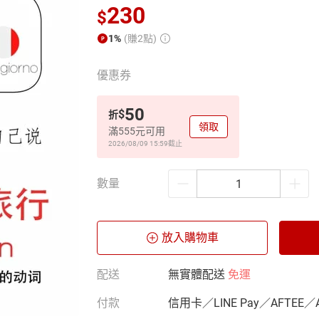
230
$
1%
(賺2點)
優惠券
50
$
折
領取
滿555元可用
2026/08/09 15:59
截止
數量
放入購物車
配送
無實體配送
免運
付款
信用卡／LINE Pay／AFTEE／