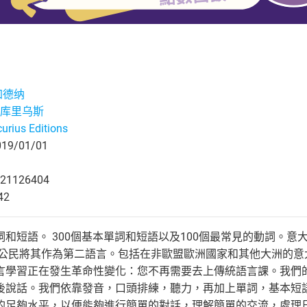
加德纳
库里乌斯
urius Editions
9/01/01
21126404
42
和短語。 300個基本單詞和短語以及100個最常見的動詞。意
盟公民將其作為第二語言。包括在非歐盟歐洲國家和其他大洲的意
言學習正在發生革命性變化：您不再需要去上傳統語言課。我們
後說話。我們依靠發音，口頭排練，聽力，再加上單詞，基本短語和
的足夠水平，以便能夠進行簡單的對話，理解簡單的交流，處理