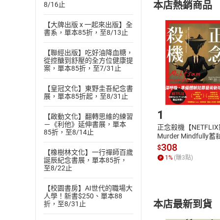
本店熱銷商品
8/16止
(
二
)
消費者
且已下載
/
存
【大牌出版 x 一起來出版】全
挑選
商
書系，單本85折，至8/13止
退貨方式：您
Choose
貨」，本店鋪
【聯經出版】吃好油降血糖，
請注意，樂天
從控醣到舒壓的全方位健康提
購書後，
案，單本85折，至7/31止
【皇冠文化】東野圭吾紀念書
Step1
展，單本85折起，至8/31止
1
【啟動文化】翻轉思維的練習
－《利他》延伸書展，單本
正念殺機【NETFLI
85折，至8/14止
Murder Mindfully
發】【電子書】
308
$
【橡樹林文化】一行禪師百歲
1
%
(賺
3
點)
誕辰紀念書展，單本85折，
至8/22止
【校園書房】AI世代的職場大
人學！新書$250、單本88
本店最新到貨
折，至8/31止