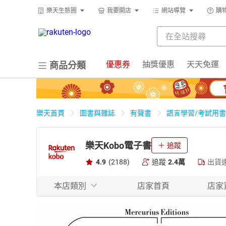
樂天生態圈
我要開店
網站導覽
購
優惠券
抽獎優惠
天天免運
商品分類
樂天首頁
圖書與雜誌
有聲書
語言學習/考試用書
樂天Kobo電子書
追蹤
4.9
(2188)
追蹤
2.4萬
出貨
本店類別
店家首頁
店家