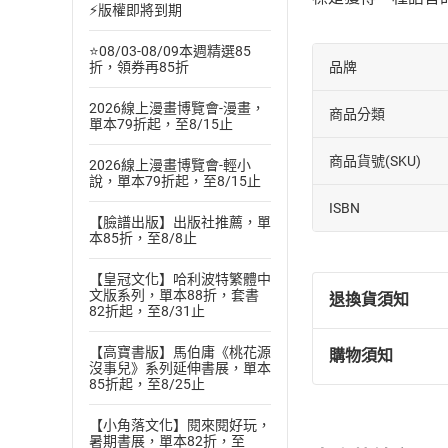
⚡版權即將到期
⭐08/03-08/09本週精選85
品牌
折，領券再85折
2026線上漫畫博覽會-漫畫，
商品分類
單本79折起，至8/15止
商品貨號(SKU)
2026線上漫畫博覽會-輕小
說，單本79折起，至8/15止
ISBN
【臉譜出版】出版社推薦，單
本85折，至8/8止
【皇冠文化】哈利波特繁體中
文版系列，單本88折，套書
退換貨須知
82折起，至8/31止
【高寶書版】馬伯庸《桃花源
購物須知
退換貨規定：
沒事兒》系列延伸書展，單本
85折起，至8/25止
(
一
)
依
消費
內容或一經提
【小角落文化】閱來閱好玩，
購書須知
定。
暑期書展，單本82折，至