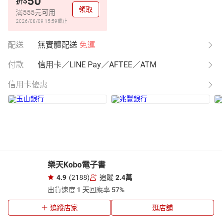
50
$
折
領取
滿555元可用
2026/08/09 15:59
截止
配送
無實體配送
免運
付款
信用卡／LINE Pay／AFTEE／ATM
信用卡優惠
樂天Kobo電子書
4.9
(2188)
追蹤
2.4萬
出貨速度
1 天
回應率
57%
追蹤店家
逛店舖