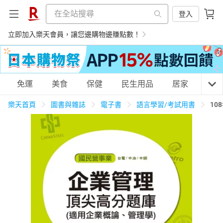
登入
立即加入樂天會員，讓您邊購物邊賺點數！
購物網分類
免運
美食
保健
民生用品
居家
3C
樂天首頁
圖書與雜誌
電子書
語言學習/考試用書
10
天天免運
美食蛋糕
養生保健
民生用品
居家生活
3C家電
運動休閒
親子玩具
女裝
男裝
化妝保養
情趣用品