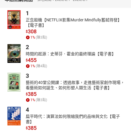
1
正念殺機【NETFLIX影集Murder Mindfully蓄弒待發】
【電子書】
308
$
1
%
(賺
3
點)
2
時間的起源：史蒂芬．霍金的最終理論【電子書】
455
$
1
%
(賺
4
點)
3
藝術的40堂公開課：透過故事，走進藝術家創作現場，
看藝術如何誕生、如何形塑人類生活【電子書】
385
$
1
%
(賺
3
點)
4
扁平時代：演算法如何限縮我們的品味與文化【電子
書】
385
$