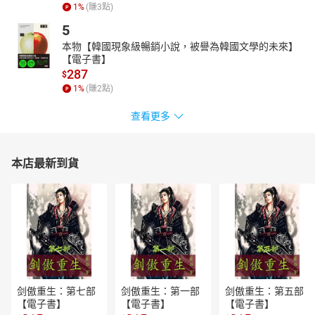
1
%
(賺
3
點)
5
本物【韓國現象級暢銷小說，被譽為韓國文學的未來】
【電子書】
287
$
1
%
(賺
2
點)
查看更多
本店最新到貨
剑傲重生：第七部
剑傲重生：第一部
剑傲重生：第五部
【電子書】
【電子書】
【電子書】