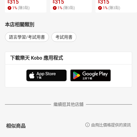
315
315
315
$
$
$
1
%
(賺
3
點)
1
%
(賺
3
點)
1
%
(賺
3
點)
本店相關類別
語言學習/考試用書
考試用書
下載樂天 Kobo 應用程式
繼續逛其他店舖
相似商品
由飛比價格提供的資訊