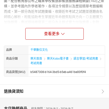
圍，配合教育部公布之職業學校餐旅群餐旅服務課程綱要(102)之架
構，並參考國內外學者著作、各項法令規章以及歷屆精華考題編輯
而成。第一部分為近年試題彙編，收錄近年考試之試題並逐題由名
師精心解析，盼能協助考生掌握近年命題焦點與方向。◎主題實力
加強題庫．應試穩操勝算第二部分為主題式實力加強題庫，針對
「餐旅服務」一科，根據最新公布之考試範圍，針對精華試題，編
列經典範題及解析。盼透過各類重點考題、題庫之匯整與逐題解
查看更多
析，協助考生從題目之演練中，熟知考試趨向與題型；並於經典範
題及解析之後，更進一步針對各類考試重點，提供變化題、延伸
題、綜合題型等之進階試題演練，期使考生可以藉由淺而深的試題
品牌
千華數位文化
演練與解析，得收融會貫通、打通任督二脈之效。◎高分必勝模擬
商品分類
樂天首頁
樂天Kobo電子書
語言學習/考試用書
試題．強化臨場經驗第三部分為全範圍綜合模擬考，主要取材自各
考試用書
校歷屆試題當中最重要、最具代表性之試題、並加強最新公布之考
試範圍之重點試題，期藉由全範圍綜合模擬考及逐題解析，加深考
商品貨號(SKU)
b5487308-b164-3bd5-b5eb-a461be00f0f4
生對於本科目之熟悉度與應試經驗。綜合而言，此書之編寫旨在藉
由主題式題庫演練之歸納與整理、進階試題演練之習作以及全範圍
綜合模擬考，幫助考生建立系統性的知識並熟悉試題之型態，從而
退換貨須知
舉一反三、融會貫通。盼能協助讀者於來年的考試當中贏得全勝，
並預祝各位考生金榜題名。
本店熱銷商品
排名期間：2026/8/1 - 2026/8/7