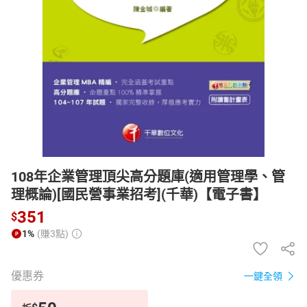
日本購物
電子/紙本書
HOT
108年企業管理頂尖高分題庫(適用管理學、管
理概論)[國民營事業招考](千華)【電子書】
351
$
1%
(賺3點)
優惠券
一鍵全領