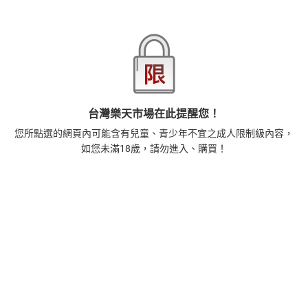
本店熱銷商品
排名期間：2026/7/31 - 2026/8/6
1
正念殺機【NETFLIX影集Murder Mindfully蓄弒待發】
【電子書】
308
$
1
%
(賺
3
點)
2
台灣樂天市場在此提醒您！
時間的起源：史蒂芬．霍金的最終理論【電子書】
您所點選的網頁內可能含有兒童、青少年不宜之成人限制級內容，
455
$
如您未滿18歲，請勿進入、購買！
1
%
(賺
4
點)
3
藝術的40堂公開課：透過故事，走進藝術家創作現場，
看藝術如何誕生、如何形塑人類生活【電子書】
385
$
1
%
(賺
3
點)
4
一本書讀懂美元：9堂課解析美元邏輯，如何影響全球經
濟和每個人的投資【電子書】
266
$