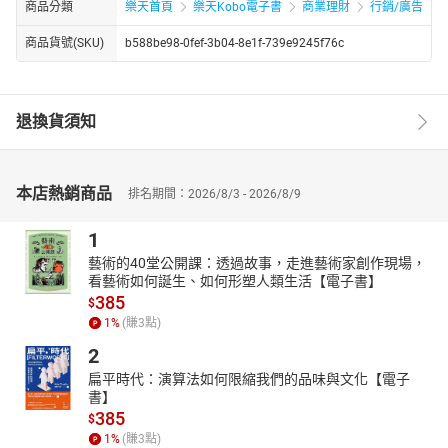
商品分類
樂天首頁
樂天Kobo電子書
商業理財
行銷/廣告
商品貨號(SKU)
b588be98-0fef-3b04-8e1f-739e9245f76c
退換貨須知
本店熱銷商品
排名期間：2026/8/3 - 2026/8/9
1
藝術的40堂公開課：透過故事，走進藝術家創作現場，
看藝術如何誕生、如何形塑人類生活【電子書】
385
$
1
%
(賺
3
點)
2
扁平時代：演算法如何限縮我們的品味與文化【電子
書】
385
$
1
%
(賺
3
點)