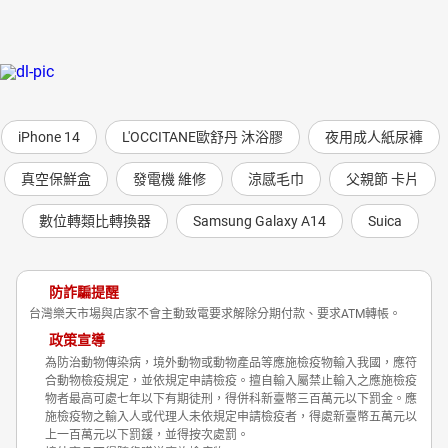
iPhone 14
L'OCCITANE歐舒丹 沐浴膠
夜用成人紙尿褲
真空保鮮盒
發電機 維修
涼感毛巾
父親節 卡片
數位轉類比轉換器
Samsung Galaxy A14
Suica
防詐騙提醒
台灣樂天市場與店家不會主動致電要求解除分期付款、要求ATM轉帳。
政策宣導
為防治動物傳染病，境外動物或動物產品等應施檢疫物輸入我國，應符
合動物檢疫規定，並依規定申請檢疫。擅自輸入屬禁止輸入之應施檢疫
物者最高可處七年以下有期徒刑，得併科新臺幣三百萬元以下罰金。應
施檢疫物之輸入人或代理人未依規定申請檢疫者，得處新臺幣五萬元以
上一百萬元以下罰鍰，並得按次處罰。