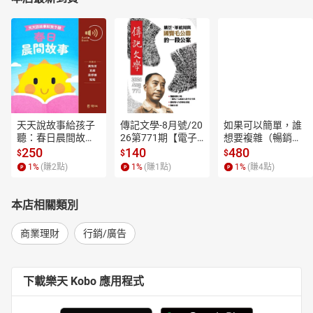
天天說故事給孩子
傳記文學-8月號/20
如果可以簡單，誰
聽：春日晨間故事
26第771期【電子
想要複雜（暢銷經
【有聲書】
書】
典新編版）【電子
250
140
480
$
$
$
書】
1
%
(賺
2
點)
1
%
(賺
1
點)
1
%
(賺
4
點)
本店相關類別
商業理財
行銷/廣告
下載樂天 Kobo 應用程式