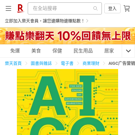
登入
立即加入樂天會員，讓您邊購物邊賺點數！
購物網分類
免運
美食
保健
民生用品
居家
3C
樂天首頁
圖書與雜誌
電子書
商業理財
AIGC广告营
天天免運
美食蛋糕
養生保健
民生用品
居家生活
3C家電
運動休閒
親子玩具
女裝
男裝
化妝保養
情趣用品