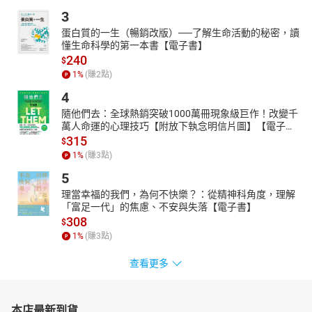
3
蛋白質的一生（暢銷改版）──了解生命活動的秘密，讀
懂生命科學的第一本書【電子書】
240
$
1
%
(賺
2
點)
4
隨他們去：全球熱銷突破1000萬冊現象級巨作！改變千
萬人命運的心理技巧【附放下執念明信片圖】【電子
書】
315
$
1
%
(賺
3
點)
5
理當幸福的我們，為何不快樂？：從精神科角度，理解
「富足一代」的焦慮、不安與失落【電子書】
308
$
1
%
(賺
3
點)
查看更多
本店最新到貨