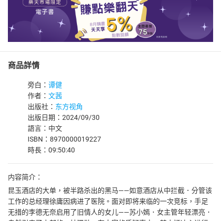
商品詳情
旁白：
谭健
作者：
文茜
出版社：
东方视角
出版日期：2024/09/30
語言：中文
ISBN：8970000019227
時長：09:50:40
内容简介：
昆玉酒店的大单，被半路杀出的黑马——如意酒店从中拦截．分管该
工作的总经理徐庸因病进了医院。面对即将来临的一次竞标，手足
无措的李德无奈启用了旧情人的女儿——苏小嫣．女主管年轻漂亮．