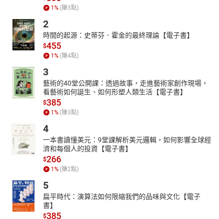
1
%
(賺
3
點)
2
時間的起源：史蒂芬．霍金的最終理論【電子書】
455
$
1
%
(賺
4
點)
3
藝術的40堂公開課：透過故事，走進藝術家創作現場，
看藝術如何誕生、如何形塑人類生活【電子書】
385
$
1
%
(賺
3
點)
4
一本書讀懂美元：9堂課解析美元邏輯，如何影響全球經
濟和每個人的投資【電子書】
266
$
1
%
(賺
2
點)
5
扁平時代：演算法如何限縮我們的品味與文化【電子
書】
385
$