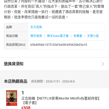
自然引来了内部的一片骚动。在大家的质疑声中．苏小嫣决心进行
行政改革，并在背后“高人”的指点下，提出了一套“修己安人”的管理
计划。但是，改革措施一执行，就遭遇了酒店高管的抵触，甚至是
叛逃，就连李德也只是抱着试一试的态度。
品牌
东方视角
商品分類
樂天首頁
樂天Kobo電子書
有聲書
文學小說
商品貨號(SKU)
b5b409dd-1075-32bf-bd38-b95626b03a10
退換貨須知
本店熱銷商品
排名期間：2026/7/31 - 2026/8/6
1
正念殺機【NETFLIX影集Murder Mindfully蓄弒待發】
【電子書】
308
$