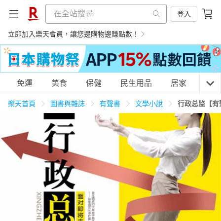
登入
立即加入樂天會員，讓您邊購物邊賺點數！
購物網分類
免運
美食
保健
民生用品
居家
3C
樂天首頁
圖書與雜誌
有聲書
文學小說
行政总监【有
天天免運
美食蛋糕
養生保健
民生用品
居家生活
3C家電
運動休閒
親子玩具
女裝
男裝
化妝保養
情趣用品