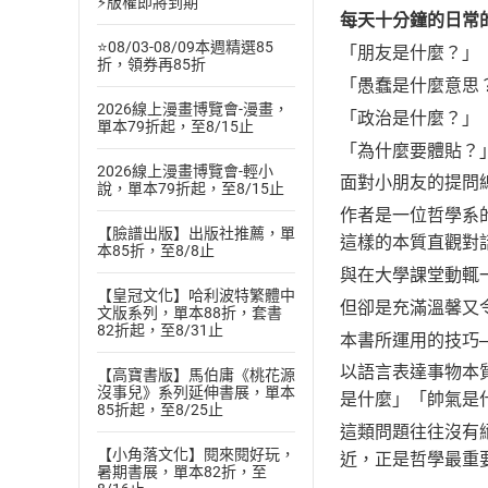
⚡版權即將到期
每天十分鐘的日常
⭐08/03-08/09本週精選85
「朋友是什麼？」
折，領券再85折
「愚蠢是什麼意思
2026線上漫畫博覽會-漫畫，
「政治是什麼？」
單本79折起，至8/15止
「為什麼要體貼？
2026線上漫畫博覽會-輕小
面對小朋友的提問
說，單本79折起，至8/15止
作者是一位哲學系
【臉譜出版】出版社推薦，單
這樣的本質直觀對
本85折，至8/8止
與在大學課堂動輒
【皇冠文化】哈利波特繁體中
但卻是充滿溫馨又
文版系列，單本88折，套書
82折起，至8/31止
本書所運用的技巧
以語言表達事物本
【高寶書版】馬伯庸《桃花源
沒事兒》系列延伸書展，單本
是什麼」「帥氣是
85折起，至8/25止
這類問題往往沒有
【小角落文化】閱來閱好玩，
近，正是哲學最重
暑期書展，單本82折，至