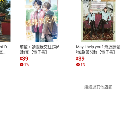
式
退換貨規範
、LINE PAY、AFTEE
本店是否提供消費者保護法七日猶
之權利，遽消費者保護法及通訊交
of D
前輩，請跟我交往(第6
May I help you? 漸近戀愛
除權合理例外情事適用準則，依商
有聲
話)完【電子書】
物語(第5話)【電子書】
質各有不同規定。詳細退換貨說明
39
39
$
$
照各商品說明。
1
%
1
%
詳細說明
繼續逛其他店舖