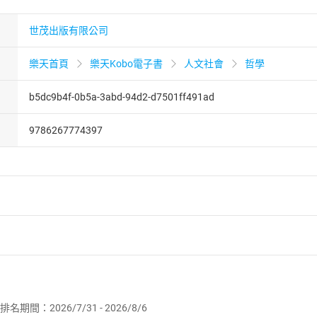
世茂出版有限公司
樂天首頁
樂天Kobo電子書
人文社會
哲學
b5dc9b4f-0b5a-3abd-94d2-d7501ff491ad
9786267774397
者保護法
第
19
條第
1
項後段
暨
通訊交易解除權合理例外情事適用
供即為完成之線上服務，經消費者事先同意始提供。」 之商品
排名期間：2026/7/31 - 2026/8/6
訂購本店鋪之商品即代表知悉本店鋪所銷售之商品為電子書，屬