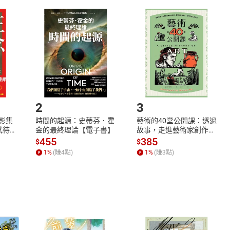
取電子書，不得請求退貨退款。
品
放入
購物車
登入
帳號
欲取消訂單或辦理退貨時，請登入樂天市場，並於「我的訂單」
Shopping cart
Login
將依您的申請進行審核，待審核通過後將為您辦理退款事宜。
市場須以整筆訂單為單位進行取消/退貨，恕無法以單支商品取消
如何開始使用？
.選擇閱讀載具
Step2.
2
3
X影集
時間的起源：史蒂芬．霍
藝術的40堂公開課：透過
蓄弒待
金的最終理論【電子書】
故事，走進藝術家創作現
場，看藝術如何誕生、如
455
385
$
$
何形塑人類生活【電子
1
%
(賺
4
點)
1
%
(賺
3
點)
書】