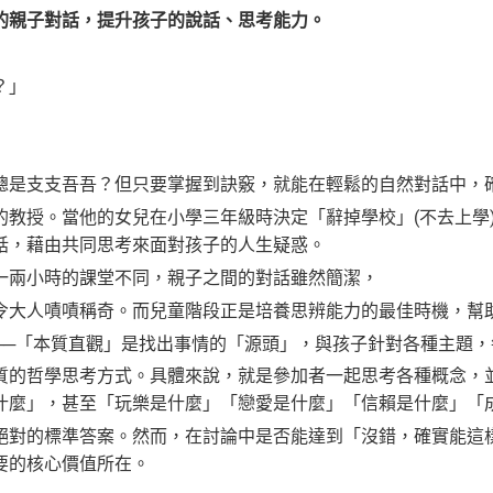
的親子對話，提升孩子的說話、思考能力。
？」
」
總是支支吾吾？但只要掌握到訣竅，就能在輕鬆的自然對話中，
的教授。當他的女兒在小學三年級時決定「辭掉學校」(不去上學
話，藉由共同思考來面對孩子的人生疑惑。
一兩小時的課堂不同，親子之間的對話雖然簡潔，
令大人嘖嘖稱奇。而兒童階段正是培養思辨能力的最佳時機，幫
──「本質直觀」是找出事情的「源頭」，與孩子針對各種主題
質的哲學思考方式。具體來說，就是參加者一起思考各種概念，
什麼」，甚至「玩樂是什麼」「戀愛是什麼」「信賴是什麼」「
絕對的標準答案。然而，在討論中是否能達到「沒錯，確實能這
要的核心價值所在。