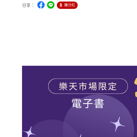
分享：
賺分紅