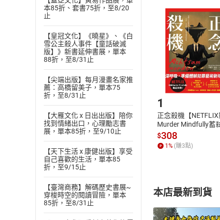
【蓋亞文化】黃易作品展，單
本85折、套書75折，至8/20
且已下載
/
存
挑選
商
止
退貨方式：您
Choose
貨」，本店鋪
【皇冠文化】《曉星》、《白
雪公主殺人事件【童話破滅
請注意，樂天
版】》新書延伸書展，單本
購書後，
88折，至8/31止
【尖端出版】每月漫畫名家推
Step1
薦：高橋留美子，單本75
折，至8/31止
1
正念殺機【NETFLI
【大雁文化 x 日出出版】陪你
找到情緒出口，心理勵志書
Murder Mindfully
展，單本85折，至9/10止
發】【電子書】
308
$
1
%
(賺
3
點)
【天下生活 x 康健出版】享受
自己喜歡的生活，單本85
折，至9/15止
【臺灣商務】解碼歷史書展~
本店最新到貨
穿梭時空的閱讀冒險，單本
85折，至8/31止