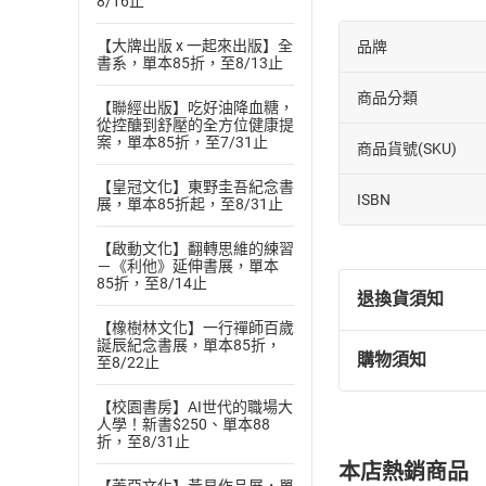
8/16止
【大牌出版 x 一起來出版】全
品牌
書系，單本85折，至8/13止
商品分類
【聯經出版】吃好油降血糖，
從控醣到舒壓的全方位健康提
案，單本85折，至7/31止
商品貨號(SKU)
【皇冠文化】東野圭吾紀念書
ISBN
展，單本85折起，至8/31止
【啟動文化】翻轉思維的練習
－《利他》延伸書展，單本
85折，至8/14止
退換貨須知
【橡樹林文化】一行禪師百歲
誕辰紀念書展，單本85折，
購物須知
至8/22止
退換貨規定：
(
一
)
依
消費
【校園書房】AI世代的職場大
內容或一經提
人學！新書$250、單本88
折，至8/31止
購書須知
定。
本店熱銷商品
(
二
)
消費者