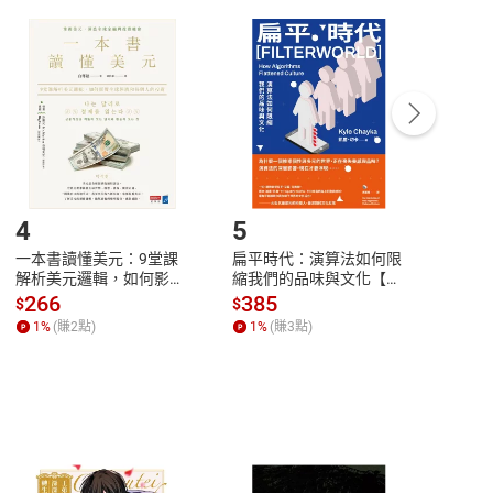
付款
方式
完成
訂單
中點選「瀏覽訂單明細」
>
「申請取消訂單
/
退
Payment
Complete
/退貨。
登入帳號，下載書籍後看書
4
5
6
一本書讀懂美元：9堂課
扁平時代：演算法如何限
本物
解析美元邏輯，如何影響
縮我們的品味與文化【電
說，
全球經濟和每個人的投資
子書】
來】
266
385
28
$
$
$
【電子書】
1
%
(賺
2
點)
1
%
(賺
3
點)
1
%