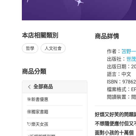
本店相關類別
商品詳情
哲學
人文社會
作者：
苫野一
出版社：
世茂
出版日期：202
商品分類
語言：中文
ISBN：97862
全部商品
檔案格式：EP
閱讀裝置：閱讀器
🎯新書優惠
🉐獨家書籍
好煩又好笑的問題
不想隨便應付但又
💘樂天女孩
面對小孩的十萬個