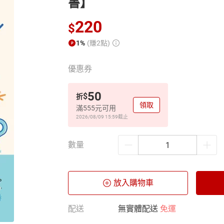
書】
220
$
1%
(賺2點)
優惠券
50
$
折
領取
滿555元可用
2026/08/09 15:59
截止
數量
放入購物車
配送
無實體配送
免運