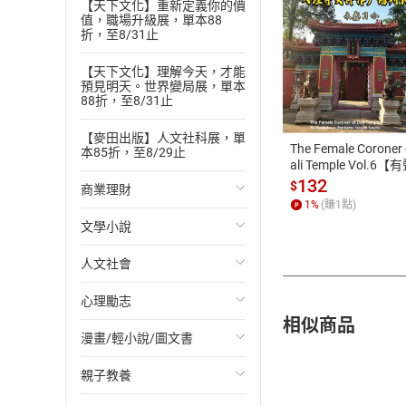
【天下文化】重新定義你的價
值，職場升級展，單本88
折，至8/31止
【天下文化】理解今天，才能
付款方
預見明天。世界變局展，單本
88折，至8/31止
ATM轉帳、信用卡
【麥田出版】人文社科展，單
The Female Coroner 
本85折，至8/29止
ali Temple Vol.6【
書】
132
$
商業理財
1
%
(賺
1
點)
文學小說
投資理財
人文社會
經濟/趨勢
歐美文學
心理勵志
財務/金融
日本文學
國際關係
相似商品
漫畫/輕小說/圖文書
管理/領導
韓國文學
政治
心靈成長/情緒
親子教養
職場工作術
華文文學
社會科學
人際關係
輕小說