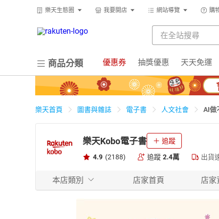
樂天生態圈
我要開店
網站導覽
購
優惠券
抽獎優惠
天天免運
商品分類
AI
樂天首頁
圖書與雜誌
電子書
人文社會
樂天Kobo電子書
追蹤
4.9
(2188)
追蹤
2.4萬
出貨
本店類別
店家首頁
店家