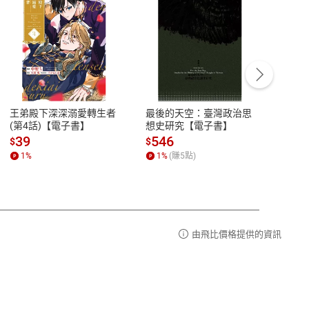
客服資訊
豫期
服務時間：週一到週五 10:00-12:00、
易解
13:00-17:00 (國定假日及例假日休息)
王弟殿下深深溺愛轉生者
最後的天空：臺灣政治思
鬼島
品性
客服電話：0080-1857077
(第4話)【電子書】
想史研究【電子書】
小事
請參
客服信箱：
聯絡店家
39
546
33
$
$
$
1
%
1
%
(賺
5
點)
1
%
由飛比價格提供的資訊