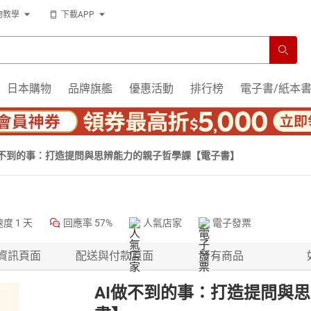
物教學
下載APP
日本購物
品牌旗艦
優惠活動
排行榜
電子書/紙本
做不到的事：打造提問與思辨能力的親子哲學課【電子書】
速度
1 天
回應率
57%
人氣店家
電子發票
資訊頁面
配送與付款頁面
所有商品
AI做不到的事：打造提問與