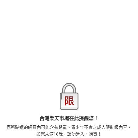
【本作品譯文由授權方提供】明明應該是休息時間，女化妝師卻利
用尚未解除的催眠效果，讓萊菈即使不願意也只能乖乖地張開雙
腿…!?女化妝師又是玩弄萊菈的乳頭，又是用手指摳弄萊菈的私處，
讓她無法抑制地不斷呻吟，接著甚至拿出各式各樣的道具，讓萊菈
在五個小時中不間斷地受盡凌辱…
品牌
悅文社
商品分類
樂天首頁
樂天Kobo電子書
18+成人
漫畫/輕小說
商品貨號(SKU)
b5f86ac1-2c5b-32dc-b1b6-f5d7c07c94f9
退換貨須知
台灣樂天市場在此提醒您！
本店熱銷商品
排名期間：2026/8/1 - 2026/8/7
您所點選的網頁內可能含有兒童、青少年不宜之成人限制級內容，
如您未滿18歲，請勿進入、購買！
1