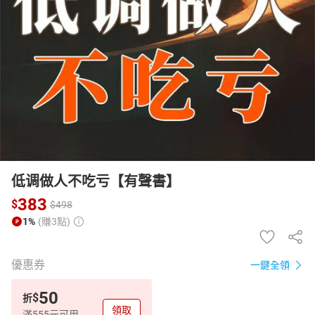
日本購物
電子/紙本書
HOT
低调做人不吃亏【有聲書】
383
$
$
498
1%
(賺3點)
優惠券
一鍵全領
50
$
折
領取
滿555元可用