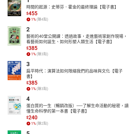
1
時間的起源：史蒂芬．霍金的最終理論【電子書】
455
$
1
%
(賺
4
點)
2
藝術的40堂公開課：透過故事，走進藝術家創作現場，
看藝術如何誕生、如何形塑人類生活【電子書】
385
$
1
%
(賺
3
點)
3
扁平時代：演算法如何限縮我們的品味與文化【電子
書】
385
$
1
%
(賺
3
點)
4
蛋白質的一生（暢銷改版）──了解生命活動的秘密，讀
懂生命科學的第一本書【電子書】
240
$
1
%
(賺
2
點)
5