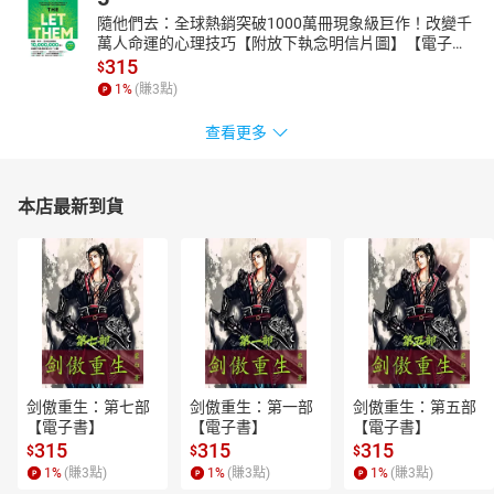
隨他們去：全球熱銷突破1000萬冊現象級巨作！改變千
萬人命運的心理技巧【附放下執念明信片圖】【電子
書】
315
$
1
%
(賺
3
點)
查看更多
本店最新到貨
剑傲重生：第七部
剑傲重生：第一部
剑傲重生：第五部
【電子書】
【電子書】
【電子書】
315
315
315
$
$
$
1
%
(賺
3
點)
1
%
(賺
3
點)
1
%
(賺
3
點)