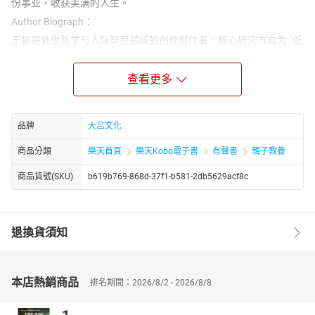
份事业，收获美满的人生。
Author Biograph：
王帆是处世哲学与人际智慧领域的创作型作者，核心研究方向为 “低
调处世的现代价值”，主张 “低调不是怯懦的退让，而是藏锋守拙的
智慧，是避免人际冲突、积累长期优势的处世策略”。他长期观察职
查看更多
场与生活中的人际互动，擅长从传统文化与现代社会的结合点解析
“低调” 的实践方法。
品牌
大吕文化
商品分類
樂天首頁
樂天Kobo電子書
有聲書
親子教養
商品貨號(SKU)
b619b769-868d-37f1-b581-2db5629acf8c
退換貨須知
本店熱銷商品
排名期間：2026/8/2 - 2026/8/8