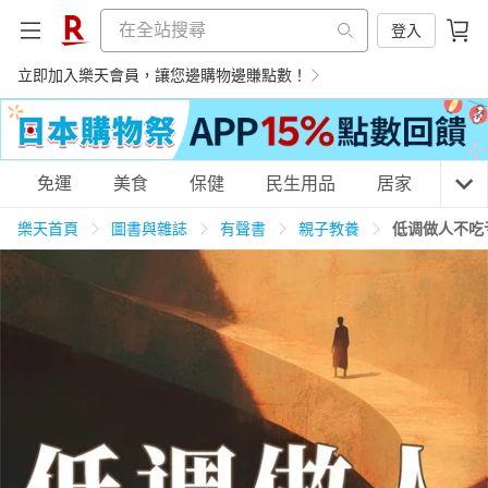
登入
立即加入樂天會員，讓您邊購物邊賺點數！
購物網分類
免運
美食
保健
民生用品
居家
3C
樂天首頁
圖書與雜誌
有聲書
親子教養
低调做人不吃
天天免運
美食蛋糕
養生保健
民生用品
居家生活
3C家電
運動休閒
親子玩具
女裝
男裝
化妝保養
情趣用品