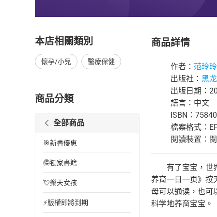
本店相關類別
商品詳情
懷孕/小兒
醫療保健
作者：
范玲玲
出版社：
黑龙
出版日期：201
商品分類
語言：中文
ISBN：75840
全部商品
檔案格式：EP
閱讀裝置：閱讀器
🎯新書優惠
🉐獨家書籍
有了宝宝，世界上
养育一日一页》按
💘樂天女孩
母可以通读，也可
⚡版權即將到期
科学地养育宝宝。