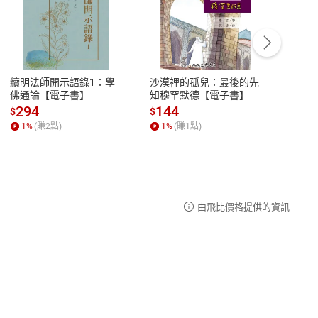
客服資訊
豫期
服務時間：週一到週五 10:00-12:00、
易解
13:00-17:00 (國定假日及例假日休息)
續明法師開示語錄1：學
沙漠裡的孤兒：最後的先
men's
品性
客服電話：0080-1857077
佛通論【電子書】
知穆罕默德【電子書】
 第3
請參
客服信箱：
聯絡店家
294
144
20
$
$
$
1
%
(賺
2
點)
1
%
(賺
1
點)
1
%
由飛比價格提供的資訊