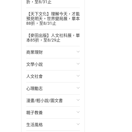
折，至8/31止
【天下文化】理解今天，才能
預見明天。世界變局展，單本
88折，至8/31止
【麥田出版】人文社科展，單
本85折，至8/29止
商業理財
文學小說
投資理財
人文社會
經濟/趨勢
歐美文學
心理勵志
財務/金融
日本文學
國際關係
漫畫/輕小說/圖文書
管理/領導
韓國文學
政治
心靈成長/情緒
親子教養
職場工作術
華文文學
社會科學
人際關係
輕小說
生活風格
成功法
經典文學
台灣/中國歷史
兩性關係
奇幻/科幻
教育現場