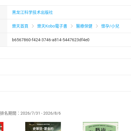
黑龙江科学技术出版社
樂天首頁
樂天Kobo電子書
醫療保健
懷孕/小兒
b6567860-f424-3746-a814-5447623df4e0
者保護法
第
19
條第
1
項後段
暨
通訊交易解除權合理例外情事適用
供即為完成之線上服務，經消費者事先同意始提供。」 之商品
排名期間：2026/7/31 - 2026/8/6
訂購本店鋪之商品即代表知悉本店鋪所銷售之商品為電子書，屬
取電子書，不得請求退貨退款。
品
放入
購物車
登入
帳號
欲取消訂單或辦理退貨時，請登入樂天市場，並於「我的訂單」