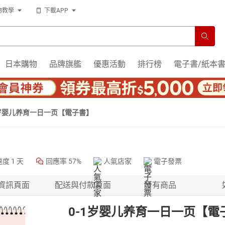
物教學
下載APP
日本購物
品牌旗艦
優惠活動
排行榜
電子書/紙本
1岁婴儿养育一日一页【電子書】
速度
1 天
回應率
57%
人氣店家
電子發票
資訊頁面
配送與付款頁面
所有商品
0-1岁婴儿养育一日一页【電