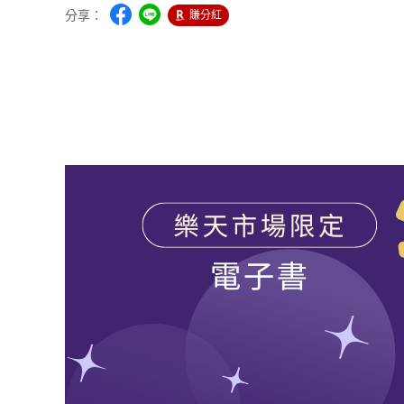
分享：
賺分紅