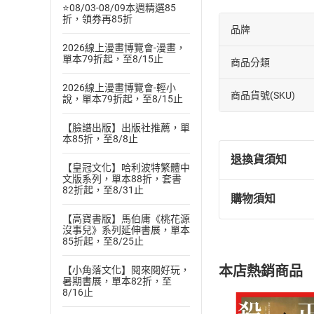
⭐08/03-08/09本週精選85
折，領券再85折
品牌
2026線上漫畫博覽會-漫畫，
單本79折起，至8/15止
商品分類
2026線上漫畫博覽會-輕小
商品貨號(SKU)
說，單本79折起，至8/15止
【臉譜出版】出版社推薦，單
本85折，至8/8止
退換貨須知
【皇冠文化】哈利波特繁體中
文版系列，單本88折，套書
82折起，至8/31止
購物須知
退換貨規定：
【高寶書版】馬伯庸《桃花源
(
一
)
依
消費
沒事兒》系列延伸書展，單本
內容或一經提
85折起，至8/25止
購書須知
定。
本店熱銷商品
【小角落文化】閱來閱好玩，
(
二
)
消費者
暑期書展，單本82折，至
且已下載
/
存
8/16止
挑選
商
退貨方式：您