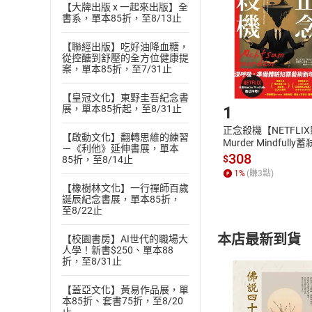
Choose
【大牌出版 x 一起來出版】全
貨」，本店鋪
書系，單本85折，至8/13止
請注意，樂天
購書後，
【聯經出版】吃好油降血糖，
從控醣到舒壓的全方位健康提
案，單本85折，至7/31止
Step1
【皇冠文化】東野圭吾紀念書
1
展，單本85折起，至8/31止
正念殺機【NETFLI
【啟動文化】翻轉思維的練習
Murder Mindfully
－《利他》延伸書展，單本
發】【電子書】
308
$
85折，至8/14止
1
%
(賺
3
點)
【橡樹林文化】一行禪師百歲
誕辰紀念書展，單本85折，
至8/22止
本店最新到貨
【校園書房】AI世代的職場大
人學！新書$250、單本88
折，至8/31止
【蓋亞文化】黃易作品展，單
本85折、套書75折，至8/20