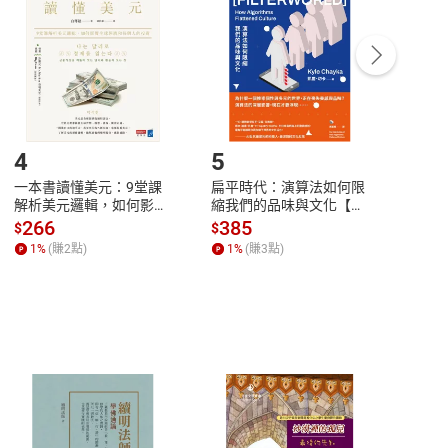
Payment
Complete
/退貨。
登入帳號，下載書籍後看書
4
5
6
一本書讀懂美元：9堂課
扁平時代：演算法如何限
本物
解析美元邏輯，如何影響
縮我們的品味與文化【電
說，
全球經濟和每個人的投資
子書】
來】
266
385
28
$
$
$
【電子書】
1
%
(賺
2
點)
1
%
(賺
3
點)
1
%