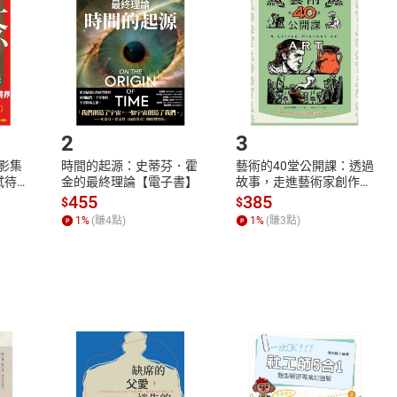
Shopping cart
Login
將依您的申請進行審核，待審核通過後將為您辦理退款事宜。
市場須以整筆訂單為單位進行取消/退貨，恕無法以單支商品取消
如何開始使用？
.選擇閱讀載具
Step2.
2
3
X影集
時間的起源：史蒂芬．霍
藝術的40堂公開課：透過
蓄弒待
金的最終理論【電子書】
故事，走進藝術家創作現
場，看藝術如何誕生、如
455
385
$
$
何形塑人類生活【電子
1
%
(賺
4
點)
1
%
(賺
3
點)
書】