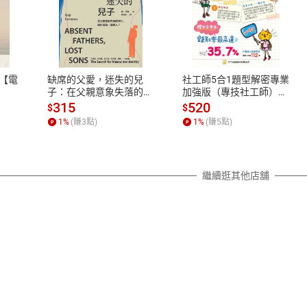
式
退換貨規範
、LINE PAY、AFTEE
本店是否提供消費者保護法七日猶
之權利，遽消費者保護法及通訊交
【電
缺席的父愛，迷失的兒
社工師5合1題型解密專業
除權合理例外情事適用準則，依商
子：在父親意象失落的時
加強版（專技社工師）
代，如何成為一個男人？
【電子書】
質各有不同規定。詳細退換貨說明
315
520
$
$
【電子書】
照各商品說明。
1
%
(賺
3
點)
1
%
(賺
5
點)
詳細說明
繼續逛其他店舖