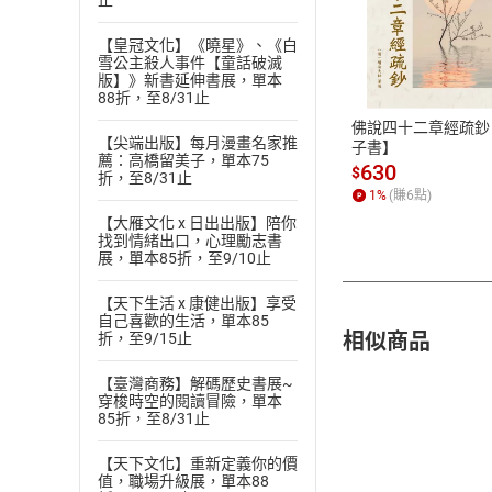
止
付款方
【皇冠文化】《曉星》、《白
雪公主殺人事件【童話破滅
版】》新書延伸書展，單本
ATM轉帳、信用卡
88折，至8/31止
佛說四十二章經疏鈔
【尖端出版】每月漫畫名家推
子書】
薦：高橋留美子，單本75
630
$
折，至8/31止
1
%
(賺
6
點)
【大雁文化 x 日出出版】陪你
找到情緒出口，心理勵志書
展，單本85折，至9/10止
【天下生活 x 康健出版】享受
自己喜歡的生活，單本85
相似商品
折，至9/15止
【臺灣商務】解碼歷史書展~
穿梭時空的閱讀冒險，單本
85折，至8/31止
【天下文化】重新定義你的價
值，職場升級展，單本88