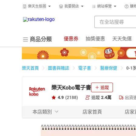
樂天生態圈
我要開店
網站導覽
購
優惠券
抽獎優惠
天天免運
商品分類
0-
樂天首頁
圖書與雜誌
電子書
醫療保健
樂天Kobo電子書
追蹤
4.9
(2188)
追蹤
2.4萬
出貨
本店類別
店家首頁
店家