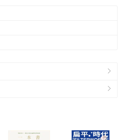
準則
第
2
條第
5
款之規定，「非以有形媒介提供之數位
，不適用消保法第
19
條第
1
項七日內無條件退貨之規
非以有形媒介提供之數位內容，消費者同意若訂購後
付款
方式
完成
訂單
中點選「瀏覽訂單明細」
>
「申請取消訂單
/
退