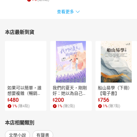
香的滋味。
查看更多
有聲出版：布克文化與尚儀數位學習聯合出版
【目錄】
版權宣告與書籍介紹
本店最新到貨
作者與朗讀者介紹
序
目錄
立春 第1話：夢想
立春 第2話：花房
立春 第3話：雪花蓮
立春 第4話：櫻坂
立春 第5話：遺忘
如果可以簡單，誰
我們的夏天，剛剛
船山易學（下冊）
立春 第6話：新芽
想要複雜（暢銷經
好：她以為自己只
【電子書】
立春 第7話：情牽
典新編版）【電子
是逃離一段失敗的
480
200
756
$
$
$
書】
愛，卻在薰衣草盛
立春 第8話：禪空
1
%
(賺
4
點)
1
%
(賺
2
點)
1
%
(賺
7
點)
開的山裡，重新學
夏至 第9話：花樣
會愛人，也學會把
夏至 第10話：蟲蟄
自己留在幸福裡。
本店相關類別
夏至 第11話：心結
【電子書】
夏至 第12話：彼岸花
文學小說
有聲書