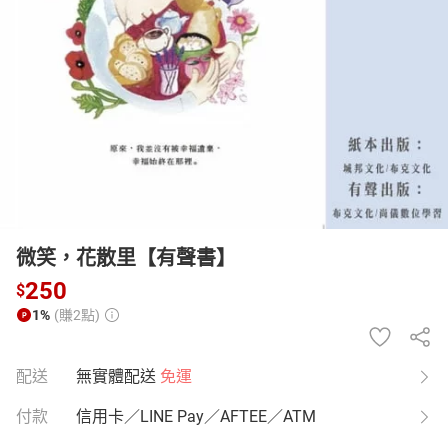
日本購物
電子/紙本書
HOT
微笑，花散里【有聲書】
250
$
1%
(賺2點)
配送
無實體配送
免運
付款
信用卡／LINE Pay／AFTEE／ATM