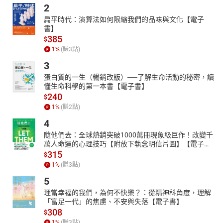
花散里在日本古典小說《源氏物語》中，是男主角光源氏的戀人，
2
光源氏被朝廷放逐到須磨之前那段暗淡無光的歲月，常到花散里住
扁平時代：演算法如何限縮我們的品味與文化【電子
處傾吐心聲；書中描述花散里是個值得信賴的嫻淑女子，更是一位
書】
從她那兒可以得到撫慰的人。
385
$
「花散里」便是這樣一家充滿溫馨、幸福意味的櫻花小店。這家位
1
%
(賺
3
點)
於郊區，周遭遍植櫻樹、楓樹、虞美人草和波斯菊的玻璃屋咖啡
3
店，專賣紫式部咖啡、光源氏咖啡、夕霧薰衣草茶、紫的上花草
蛋白質的一生（暢銷改版）──了解生命活動的秘密，讀
茶、末摘花抹茶、薰綠蓋茶和幸福山藥飯等。
懂生命科學的第一本書【電子書】
店裡，客人可以品嘗到各種風味的咖啡茶飲；認識的，不認識的，
240
$
懂咖啡的，不懂咖啡的，口渴的，肚子餓的，小孩也好，老人也
1
%
(賺
2
點)
好，鬧彆扭的戀人，失意的人，快樂的人，大家同坐玻璃屋裡，談
4
笑風生，一起尋回失去已久的燦爛笑容。
隨他們去：全球熱銷突破1000萬冊現象級巨作！改變千
本書取材自現實人生與溫馨小品為內容主軸，以小說情節的寫作方
萬人命運的心理技巧【附放下執念明信片圖】【電子
式，敘述三十二段相關於現代家庭、夫妻、父女、父子、戀人、單
書】
315
$
親、個人等各類型的幸福故事，闡釋現代生活的新幸福概念，進而
1
%
(賺
3
點)
傳述新形態的幸福態度，讓讀者從故事中深刻認識幸福的真諦。
5
這本「微文學」，把夢想、未來、文學、季節、現實、美食、微笑
理當幸福的我們，為何不快樂？：從精神科角度，理解
和幸福全寫進一間店名叫「花散里」的咖啡屋。
「富足一代」的焦慮、不安與失落【電子書】
作者便是以這一間「花散里」玻璃咖啡屋為背景，敘說人間真性情
308
$
與幸福感動的許多故事，一如收看溫暖、感人的日劇，充滿淡淡馨
1
%
(賺
3
點)