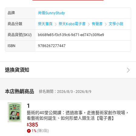
二年、九十六年散文選（九歌出版）。
【朗讀者簡介】
品牌
尚儀SunnyStudy
尚儀有聲製播中心是專業的有聲出版品製作與發行單位，由獲得八
商品分類
樂天首頁
樂天Kobo電子書
有聲書
文學小說
座金鐘獎的配音大師袁光麟先生擔任聲音總監。尹仲敏。美國紐約
大學教育劇場研究所碩士。劇場演員、戲劇教師與配音員的多元表
商品貨號(SKU)
b668fe85-f3cf-39c6-9d71-ed747c30f6e9
演藝術工作者，中文配音作品包含有聲書「人間失格」、動畫「蜘
蛛人：新宇宙」等。現為尚儀有聲製播中心特約配音員。
ISBN
9786267277447
【書籍簡介】
過去對幸福二字一知半解，
總以為戀人形影相依，
退換貨須知
夫妻恩愛，事業順適，家庭安和，
老而有伴相隨便是幸福；
直到後來才發覺，
本店熱銷商品
排名期間：2026/8/3 - 2026/8/9
做對一件自己喜歡做的事，就是幸福！
《源氏物語》帖內的主角名字、一杯「紫式部留客櫻咖啡」，決定
1
植下櫻樹並在春天開業的「花散里」。一間以文學為名的咖啡屋，
藝術的40堂公開課：透過故事，走進藝術家創作現場，
擁有魔幻般的撫慰能量，祈禱上門的有緣人們，在此互訴人生故
看藝術如何誕生、如何形塑人類生活【電子書】
事，回溫笑顏…
385
$
這是發生在一間名叫「花散里」咖啡屋溫暖人心的32則故事……
1
%
(賺
3
點)