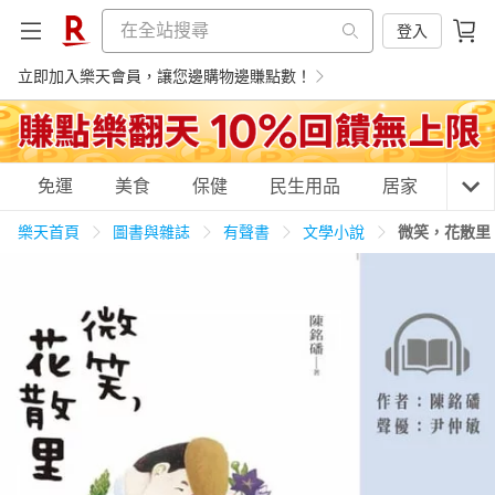
登入
立即加入樂天會員，讓您邊購物邊賺點數！
購物網分類
免運
美食
保健
民生用品
居家
3C
樂天首頁
圖書與雜誌
有聲書
文學小說
微笑，花散里
天天免運
美食蛋糕
養生保健
民生用品
居家生活
3C家電
運動休閒
親子玩具
女裝
男裝
化妝保養
情趣用品