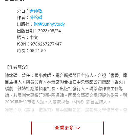
旁白：
尹仲敏
作者：
陳銘磻
出版社：
尚儀SunnyStudy
出版日期：2023/08/24
語言：中文
ISBN：9786267277447
時長：05:21:59
【作者簡介】
陳銘磻。曾任：國小教師、電台廣播節目主持人、台視「書香」節
目主持人。與吳念真、林清玄聯合擔任中央電影公司電影「香火」
編劇。雜誌社總編輯兼社長、出版社發行人。耕莘寫作會主任導
師、救國團大專編研營駐隊導師。國家文藝獎文學類提名委員。獲
2009年新竹市名人錄。大愛電視台〈發現〉節目主持人。
獲獎：以〈最後一把番刀〉獲中國時報第一屆報導文學優等獎。曾
獲金鼎獎最佳出版品獎。《情話》《軍中笑話》《尖石櫻花落》入
選金石堂暢銷書排行榜。《香火》《報告班長》《部落‧斯卡也
查看更多
答》為電影原著。以〈聽見櫻花雨落聲〉、〈雪落無聲〉入選九十