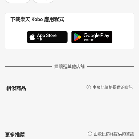
夏至 第13話：馬蹄蓮
夏至 第14話：純情
夏至 第15話：流行絆
下載樂天 Kobo 應用程式
夏至 第16話：死神
秋分 第17話：花嫁
秋分 第18話：搬家
秋分 第19話：小說
秋分 第20話：拼圖
秋分 第21話：不哭
秋分 第22話：甦醒
繼續逛其他店舖
秋分 第23話：懸命
秋分 第24話：幸福鐘
冬令 第25話：吹雪
相似商品
由飛比價格提供的資訊
冬令 第26話：靈鳥
冬令 第27話：孿生
冬令 第28話：幽玄
冬令 第29話：牽手
冬令 第30話：懷舊
冬令 第31話：除夕鐘
冬令 第32話：秋子
更多推薦
由飛比價格提供的資訊