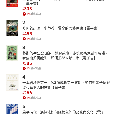
【電子書】
308
$
1
%
(賺
3
點)
2
時間的起源：史蒂芬．霍金的最終理論【電子書】
455
$
1
%
(賺
4
點)
3
藝術的40堂公開課：透過故事，走進藝術家創作現場，
看藝術如何誕生、如何形塑人類生活【電子書】
385
$
1
%
(賺
3
點)
4
一本書讀懂美元：9堂課解析美元邏輯，如何影響全球經
濟和每個人的投資【電子書】
266
$
1
%
(賺
2
點)
5
扁平時代：演算法如何限縮我們的品味與文化【電子