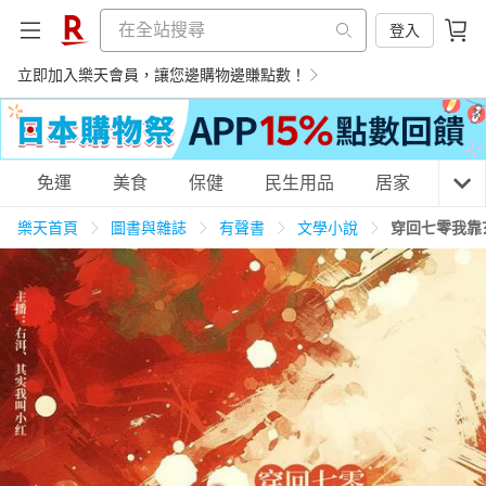
登入
立即加入樂天會員，讓您邊購物邊賺點數！
購物網分類
免運
美食
保健
民生用品
居家
3C
樂天首頁
圖書與雜誌
有聲書
文學小說
穿回七零我靠
天天免運
美食蛋糕
養生保健
民生用品
居家生活
3C家電
運動休閒
親子玩具
女裝
男裝
化妝保養
情趣用品