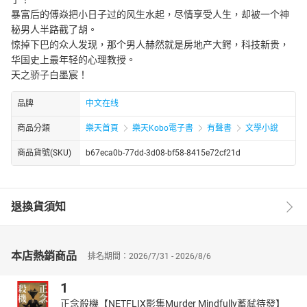
暴富后的傅焱把小日子过的风生水起，尽情享受人生，却被一个神
秘男人半路截了胡。
惊掉下巴的众人发现，那个男人赫然就是房地产大鳄，科技新贵，
华国史上最年轻的心理教授。
天之骄子白墨宸！
品牌
中文在线
商品分類
樂天首頁
樂天Kobo電子書
有聲書
文學小說
商品貨號(SKU)
b67eca0b-77dd-3d08-bf58-8415e72cf21d
退換貨須知
本店熱銷商品
排名期間：2026/7/31 - 2026/8/6
1
正念殺機【NETFLIX影集Murder Mindfully蓄弒待發】