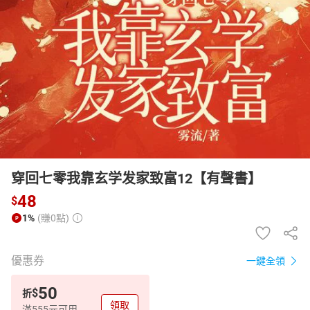
日本購物
電子/紙本書
HOT
穿回七零我靠玄学发家致富12【有聲書】
48
$
1%
(賺0點)
優惠券
一鍵全領
50
$
折
領取
滿555元可用