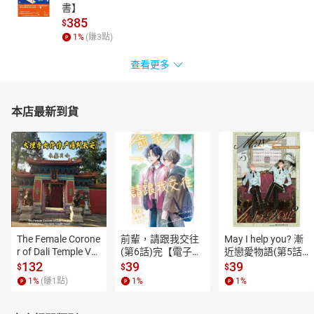
書】
385
$
1
%
(賺
3
點)
查看更多
本店最新到貨
The Female Corone
前輩，請跟我交往
May I help you? 漸
r of Dali Temple Vo
(第6話)完【電子
近戀愛物語(第5話)
l.6【有聲書】
書】
【電子書】
132
39
39
$
$
$
1
%
(賺
1
點)
1
%
1
%