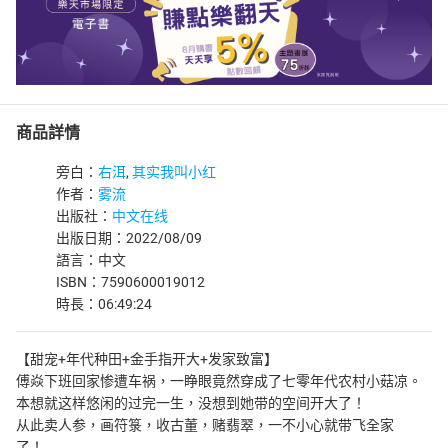
商品詳情
旁白：
右洱
,
其实我叫小红
作者：
雾流
出版社：
中文在线
出版日期：2022/08/09
語言：中文
ISBN：7590600019012
時長：06:49:24
【甜宠+年代种田+金手指开大+发家致富】
傅焱下班回家惨遭车祸，一睁眼竟然穿成了七零年代农村小菇凉。
本想就这样悠闲的过完一生，没想到她带的空间开大了！
从此卖人参，画符箓，收古董，赌翡翠，一不小心就带飞全家
了！