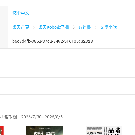
悠个中文
樂天首頁
樂天Kobo電子書
有聲書
文學小說
b6c8d4fb-3852-37d2-8492-516105c32328
者保護法
第
19
條第
1
項後段
暨
通訊交易解除權合理例外情事適用
供即為完成之線上服務，經消費者事先同意始提供。」 之商品
排名期間：2026/7/30 - 2026/8/5
訂購本店鋪之商品即代表知悉本店鋪所銷售之商品為電子書，屬
取電子書，不得請求退貨退款。
品
放入
購物車
登入
帳號