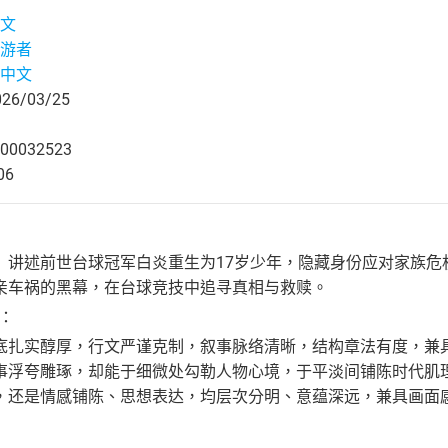
文
游者
中文
6/03/25
00032523
06
》讲述前世台球冠军白炎重生为17岁少年，隐藏身份应对家族危
亲车祸的黑幕，在台球竞技中追寻真相与救赎。
y：
底扎实醇厚，行文严谨克制，叙事脉络清晰，结构章法有度，兼
事浮夸雕琢，却能于细微处勾勒人物心境，于平淡间铺陈时代肌
，还是情感铺陈、思想表达，均层次分明、意蕴深远，兼具画面