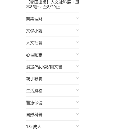
【麥田出版】人文社科展，單
本85折，至8/29止
商業理財
文學小說
投資理財
人文社會
經濟/趨勢
歐美文學
心理勵志
財務/金融
日本文學
國際關係
漫畫/輕小說/圖文書
管理/領導
韓國文學
政治
心靈成長/情緒
親子教養
職場工作術
華文文學
社會科學
人際關係
輕小說
生活風格
成功法
經典文學
台灣/中國歷史
兩性關係
奇幻/科幻
教育現場
醫療保健
行銷/廣告
成長/家庭生活小說
日/韓歷史
心理學
愛情故事
兒童文學/故事
飲食/食譜
自然科普
傳記
懸疑/推理小說
其他歷史/史學
職場/社會寫實
兒童科普/學習
健身/美顏
健康/養生
18+成人
商務/商學
科幻/奇幻小說
法律
懸疑/推理
育兒百科
運動/遊戲
常見疾病
生物科學