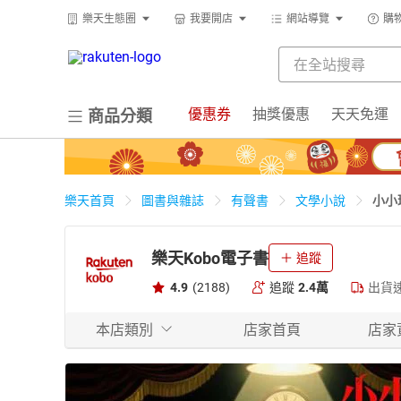
樂天生態圈
我要開店
網站導覽
購
優惠券
抽獎優惠
天天免運
商品分類
小小
樂天首頁
圖書與雜誌
有聲書
文學小說
樂天Kobo電子書
追蹤
4.9
(2188)
追蹤
2.4萬
出貨
本店類別
店家首頁
店家