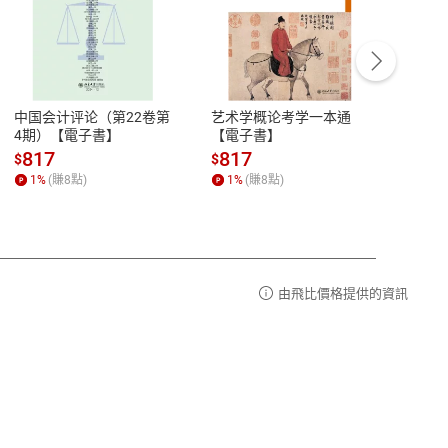
客服資訊
豫期
服務時間：週一到週五 10:00-12:00、
易解
13:00-17:00 (國定假日及例假日休息)
中国会计评论（第22卷第
艺术学概论考学一本通
Ori
品性
客服電話：0080-1857077
4期）【電子書】
【電子書】
图与
【電
請參
客服信箱：
聯絡店家
817
817
81
$
$
$
1
%
(賺
8
點)
1
%
(賺
8
點)
1
%
由飛比價格提供的資訊