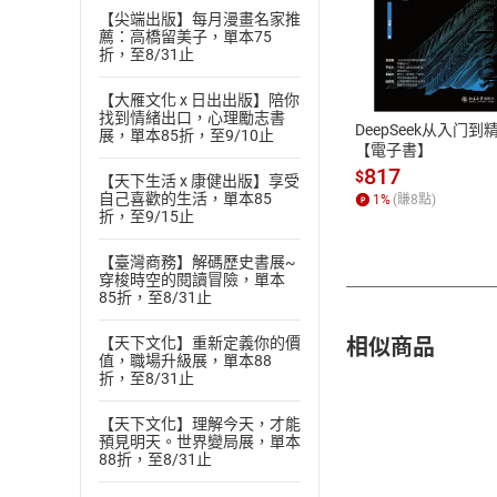
【尖端出版】每月漫畫名家推
薦：高橋留美子，單本75
付款方
折，至8/31止
ATM轉帳、信用卡
【大雁文化 x 日出出版】陪你
找到情緒出口，心理勵志書
DeepSeek从入门到
展，單本85折，至9/10止
【電子書】
817
$
【天下生活 x 康健出版】享受
自己喜歡的生活，單本85
1
%
(賺
8
點)
折，至9/15止
【臺灣商務】解碼歷史書展~
穿梭時空的閱讀冒險，單本
85折，至8/31止
相似商品
【天下文化】重新定義你的價
值，職場升級展，單本88
折，至8/31止
【天下文化】理解今天，才能
預見明天。世界變局展，單本
88折，至8/31止