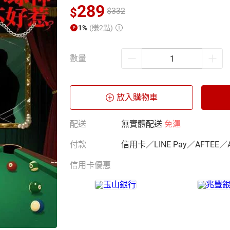
289
$
$
332
1%
(賺2點)
數量
放入購物車
配送
無實體配送
免運
付款
信用卡／LINE Pay／AFTEE／
信用卡優惠