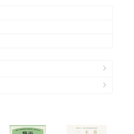
準則
第
2
條第
5
款之規定，「非以有形媒介提供之數位
，不適用消保法第
19
條第
1
項七日內無條件退貨之規
非以有形媒介提供之數位內容，消費者同意若訂購後
付款
方式
完成
訂單