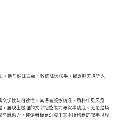
机。他与妹妹白薇、教练陆远联手，揭露赵天虎等人
具文学性与可读性。其语言凝练精准，质朴中见风骨，
理，展现出极强的文字把控能力与叙事功底。无论是场
感与感染力，使读者极易沉浸于文本所构建的叙事世界