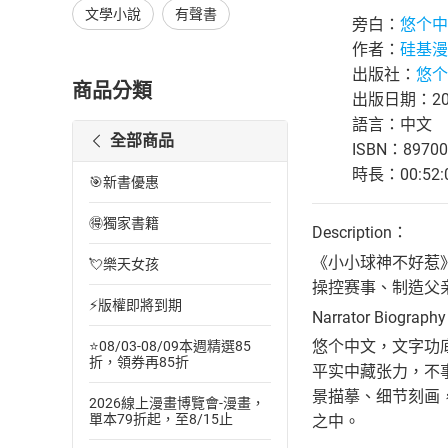
文學小說
有聲書
旁白：
悠个中
作者：
硅基漫
出版社：
悠个
商品分類
出版日期：202
語言：中文
全部商品
ISBN：89700
時長：00:52:
🎯新書優惠
🉐獨家書籍
Description：
《小小球神不好惹
💘樂天女孩
操控赛事、制造父
⚡版權即將到期
Narrator Biograph
悠个中文，文字功
⭐08/03-08/09本週精選85
折，領券再85折
平实中藏张力，不
景描摹、细节刻画
2026線上漫畫博覽會-漫畫，
單本79折起，至8/15止
之中。