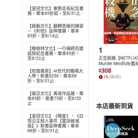
退貨方式：您
Choose
貨」，本店鋪
【皇冠文化】東野圭吾紀念書
展，單本85折起，至8/31止
請注意，樂天
購書後，
【啟動文化】翻轉思維的練習
－《利他》延伸書展，單本
85折，至8/14止
Step1
1
【橡樹林文化】一行禪師百歲
誕辰紀念書展，單本85折，
正念殺機【NETFLI
至8/22止
Murder Mindfully
發】【電子書】
308
$
【校園書房】AI世代的職場大
人學！新書$250、單本88
1
%
(賺
3
點)
折，至8/31止
【蓋亞文化】黃易作品展，單
本85折、套書75折，至8/20
止
本店最新到貨
【皇冠文化】《曉星》、《白
雪公主殺人事件【童話破滅
版】》新書延伸書展，單本
88折，至8/31止