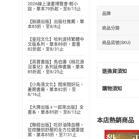
2026線上漫畫博覽會-輕小
說，單本79折起，至8/15止
品牌
【臉譜出版】出版社推薦，單
本85折，至8/8止
商品分類
【皇冠文化】哈利波特繁體中
商品貨號(SKU)
文版系列，單本88折，套書
82折起，至8/31止
【高寶書版】馬伯庸《桃花源
沒事兒》系列延伸書展，單本
退換貨須知
85折起，至8/25止
【小角落文化】閱來閱好玩，
購物須知
暑期書展，單本82折，至
退換貨規定：
8/16止
(
一
)
依
消費
內容或一經提
【大牌出版 x 一起來出版】全
書系，單本85折，至8/13止
購書須知
定。
本店熱銷商品
(
二
)
消費者
【聯經出版】吃好油降血糖，
從控醣到舒壓的全方位健康提
且已下載
/
存
挑選
商
案，單本85折，至7/31止