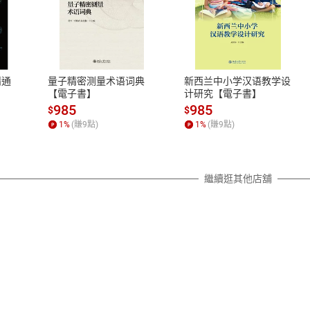
式
退換貨規範
、LINE PAY、AFTEE
本店是否提供消費者保護法七日猶
之權利，遽消費者保護法及通訊交
精通
量子精密测量术语词典
新西兰中小学汉语教学设
除權合理例外情事適用準則，依商
【電子書】
计研究【電子書】
質各有不同規定。詳細退換貨說明
985
985
$
$
照各商品說明。
1
%
(賺
9
點)
1
%
(賺
9
點)
詳細說明
繼續逛其他店舖