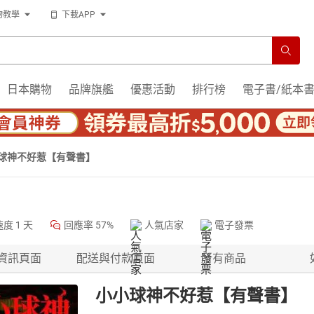
物教學
下載APP
日本購物
品牌旗艦
優惠活動
排行榜
電子書/紙本
球神不好惹【有聲書】
速度
1 天
回應率
57%
人氣店家
電子發票
資訊頁面
配送與付款頁面
所有商品
小小球神不好惹【有聲書】