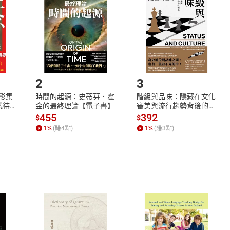
欲取消訂單或辦理退貨時，請登入樂天市場，並於「我的訂單」
Shopping cart
Login
將依您的申請進行審核，待審核通過後將為您辦理退款事宜。
市場須以整筆訂單為單位進行取消/退貨，恕無法以單支商品取消
如何開始使用？
.選擇閱讀載具
Step2.
2
3
X影集
時間的起源：史蒂芬．霍
階級與品味：隱藏在文化
蓄弒待
金的最終理論【電子書】
審美與流行趨勢背後的地
位渴望【電子書】
455
392
$
$
1
%
(賺
4
點)
1
%
(賺
3
點)