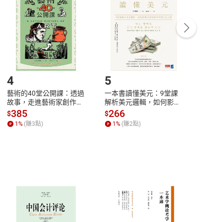
中點選「瀏覽訂單明細」
>
「申請取消訂單
/
退
Payment
Complete
/退貨。
登入帳號，下載書籍後看書
4
5
6
藝術的40堂公開課：透過
一本書讀懂美元：9堂課
本物
故事，走進藝術家創作現
解析美元邏輯，如何影響
說，
場，看藝術如何誕生、如
全球經濟和每個人的投資
來】
385
266
28
$
$
$
何形塑人類生活【電子
【電子書】
1
%
(賺
3
點)
1
%
(賺
2
點)
1
%
書】