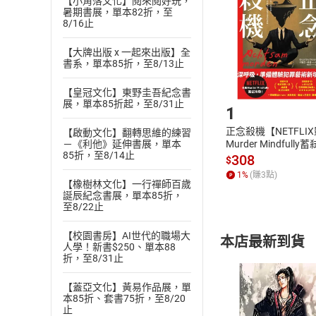
【小角落文化】閱來閱好玩，
Choose
暑期書展，單本82折，至
貨」，本店鋪
8/16止
請注意，樂天
購書後，
【大牌出版 x 一起來出版】全
書系，單本85折，至8/13止
Step1
【皇冠文化】東野圭吾紀念書
展，單本85折起，至8/31止
1
正念殺機【NETFLI
【啟動文化】翻轉思維的練習
Murder Mindfully
－《利他》延伸書展，單本
85折，至8/14止
發】【電子書】
308
$
1
%
(賺
3
點)
【橡樹林文化】一行禪師百歲
誕辰紀念書展，單本85折，
至8/22止
【校園書房】AI世代的職場大
本店最新到貨
人學！新書$250、單本88
折，至8/31止
【蓋亞文化】黃易作品展，單
本85折、套書75折，至8/20
止