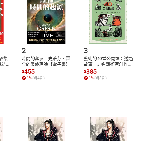
Shopping cart
Login
將依您的申請進行審核，待審核通過後將為您辦理退款事宜。
市場須以整筆訂單為單位進行取消/退貨，恕無法以單支商品取消
如何開始使用？
.選擇閱讀載具
Step2.
2
3
X影集
時間的起源：史蒂芬．霍
藝術的40堂公開課：透過
蓄弒待
金的最終理論【電子書】
故事，走進藝術家創作現
場，看藝術如何誕生、如
455
385
$
$
何形塑人類生活【電子
1
%
(賺
4
點)
1
%
(賺
3
點)
書】