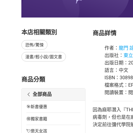
本店相關類別
商品詳情
恐怖/驚悚
作者：
龍門 
出版社：
東立
漫畫/輕小說/圖文書
出版日期：201
語言：中文
ISBN：30898
商品分類
檔案格式：EP
閱讀裝置：閱讀器
全部商品
🎯新書優惠
因為麻耶潛入『TH
病毒劑，但也是在
🉐獨家書籍
決定前往彌代學院
💘樂天女孩