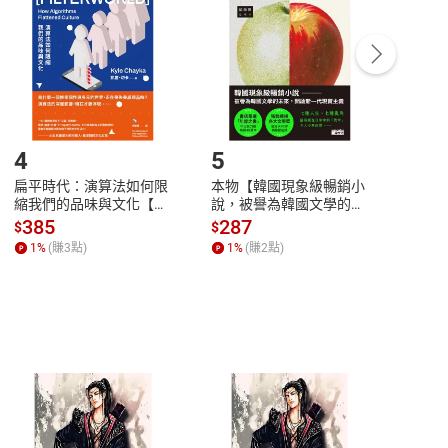
Payment
Complete
/退貨。
登入帳號，下載書籍後看書
4
5
6
扁平時代：演算法如何限
本物【韓國現象級暢銷小
蛋白
縮我們的品味與文化【電
說，被譽為韓國文學的未
版）─
子書】
來】【電子書】
秘密
385
287
24
$
$
$
一本
1
%
(賺
3
點)
1
%
(賺
2
點)
1
%