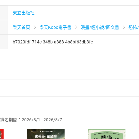
東立出版社
樂天首頁
樂天Kobo電子書
漫畫/輕小說/圖文書
恐怖
b7020fdf-714c-348b-a388-4b8bf63db3fe
者保護法
第
19
條第
1
項後段
暨
通訊交易解除權合理例外情事適用
供即為完成之線上服務，經消費者事先同意始提供。」 之商品
排名期間：2026/8/1 - 2026/8/7
訂購本店鋪之商品即代表知悉本店鋪所銷售之商品為電子書，屬
取電子書，不得請求退貨退款。
品
放入
購物車
登入
帳號
欲取消訂單或辦理退貨時，請登入樂天市場，並於「我的訂單」