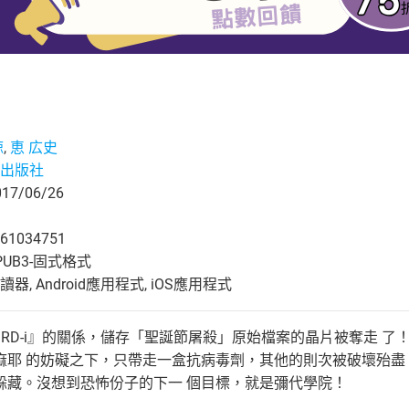
諒
,
恵 広史
出版社
7/06/26
61034751
UB3-固式格式
, Android應用程式, iOS應用程式
IRD-i』的關係，儲存「聖誕節屠殺」原始檔案的晶片被奪走 
麻耶 的妨礙之下，只帶走一盒抗病毒劑，其他的則次被破壞殆盡
躲藏。沒想到恐怖份子的下一 個目標，就是彌代學院！