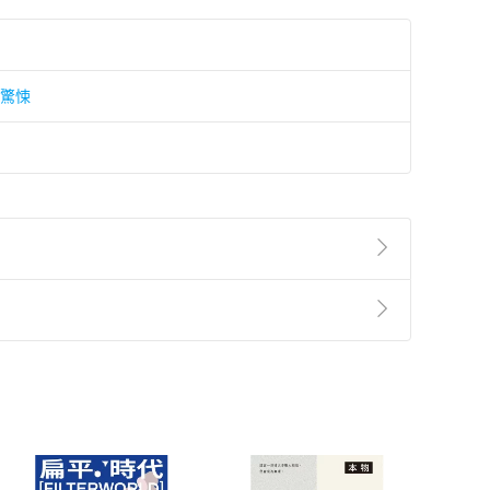
/驚悚
準則
第
2
條第
5
款之規定，「非以有形媒介提供之數位
，不適用消保法第
19
條第
1
項七日內無條件退貨之規
非以有形媒介提供之數位內容，消費者同意若訂購後
付款
方式
完成
訂單
中點選「瀏覽訂單明細」
>
「申請取消訂單
/
退