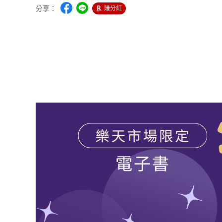
分享：
賺分紅