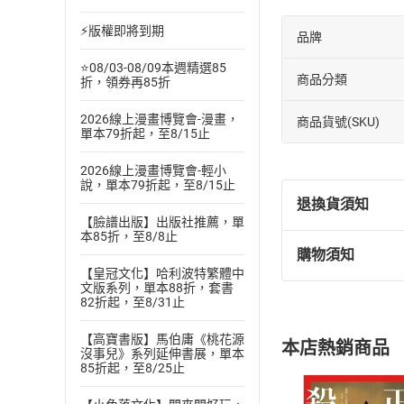
⚡版權即將到期
品牌
⭐08/03-08/09本週精選85
商品分類
折，領券再85折
2026線上漫畫博覽會-漫畫，
商品貨號(SKU)
單本79折起，至8/15止
2026線上漫畫博覽會-輕小
說，單本79折起，至8/15止
退換貨須知
【臉譜出版】出版社推薦，單
本85折，至8/8止
購物須知
退換貨規定：
【皇冠文化】哈利波特繁體中
(
一
)
依
消費
文版系列，單本88折，套書
82折起，至8/31止
內容或一經提
購書須知
定。
【高寶書版】馬伯庸《桃花源
本店熱銷商品
(
二
)
消費者
沒事兒》系列延伸書展，單本
85折起，至8/25止
且已下載
/
存
挑選
商
退貨方式：您