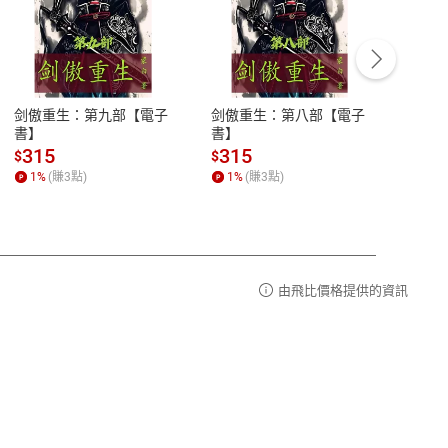
客服資訊
豫期
服務時間：週一到週五 10:00-12:00、
易解
13:00-17:00 (國定假日及例假日休息)
剑傲重生：第九部【電子
剑傲重生：第八部【電子
潜水史
品性
客服電話：0080-1857077
書】
書】
andari
al) Sc
請參
客服信箱：
聯絡店家
315
315
13
$
$
$
r【電
1
%
(賺
3
點)
1
%
(賺
3
點)
1
%
由飛比價格提供的資訊