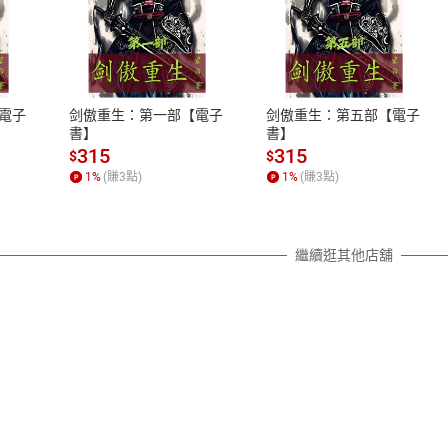
式
退換貨規範
、LINE PAY、AFTEE
本店是否提供消費者保護法七日猶
之權利，遽消費者保護法及通訊交
電子
剑傲重生：第一部【電子
剑傲重生：第五部【電子
除權合理例外情事適用準則，依商
書】
書】
質各有不同規定。詳細退換貨說明
315
315
$
$
照各商品說明。
1
%
(賺
3
點)
1
%
(賺
3
點)
詳細說明
繼續逛其他店舖