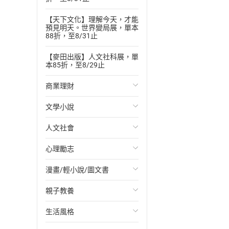
【天下文化】理解今天，才能
預見明天。世界變局展，單本
88折，至8/31止
【麥田出版】人文社科展，單
本85折，至8/29止
商業理財
文學小說
投資理財
人文社會
經濟/趨勢
歐美文學
心理勵志
財務/金融
日本文學
國際關係
漫畫/輕小說/圖文書
管理/領導
韓國文學
政治
心靈成長/情緒
親子教養
職場工作術
華文文學
社會科學
人際關係
輕小說
生活風格
成功法
經典文學
台灣/中國歷史
兩性關係
奇幻/科幻
教育現場