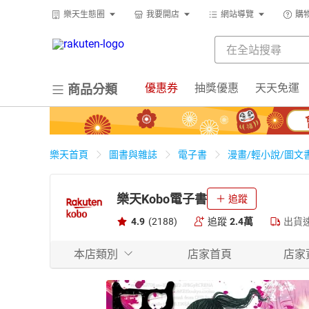
樂天生態圈
我要開店
網站導覽
購
優惠券
抽獎優惠
天天免運
商品分類
樂天首頁
圖書與雜誌
電子書
漫畫/輕小說/圖文
樂天Kobo電子書
追蹤
4.9
(2188)
追蹤
2.4萬
出貨
本店類別
店家首頁
店家