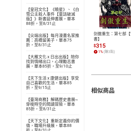
付款方
【皇冠文化】《曉星》、《白
雪公主殺人事件【童話破滅
版】》新書延伸書展，單本
ATM轉帳、信用卡
88折，至8/31止
剑傲重生：第七部【
【尖端出版】每月漫畫名家推
書】
薦：高橋留美子，單本75
315
折，至8/31止
$
1
%
(賺
3
點)
【大雁文化 x 日出出版】陪你
找到情緒出口，心理勵志書
展，單本85折，至9/10止
【天下生活 x 康健出版】享受
自己喜歡的生活，單本85
折，至9/15止
相似商品
【臺灣商務】解碼歷史書展~
穿梭時空的閱讀冒險，單本
85折，至8/31止
【天下文化】重新定義你的價
值，職場升級展，單本88
折，至8/31止