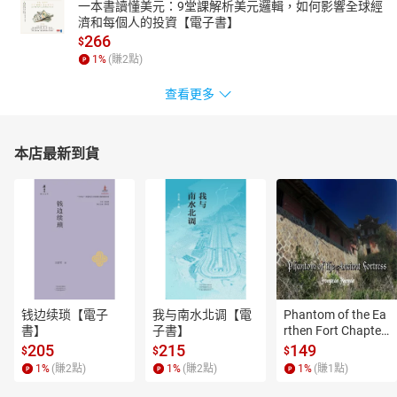
一本書讀懂美元：9堂課解析美元邏輯，如何影響全球經
濟和每個人的投資【電子書】
266
$
1
%
(賺
2
點)
查看更多
本店最新到貨
钱边续琐【電子
我与南水北调【電
Phantom of the Ea
書】
子書】
rthen Fort Chapter
 4【有聲書】
205
215
149
$
$
$
1
%
(賺
2
點)
1
%
(賺
2
點)
1
%
(賺
1
點)