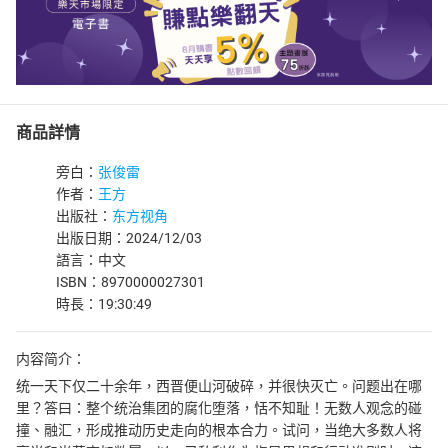
商品詳情
旁白：
张俊雷
作者：
王方
出版社：
东方视角
出版日期：2024/12/03
語言：中文
ISBN：8970000027301
時長：19:30:49
内容简介：
统一天下仅二十余年，西晋便山河破碎，并很快灭亡。问题出在哪
里？答曰：整个统治集团的腐化堕落，恬不知耻！无数人观念的碰
撞、融汇，形成推动历史走向的根本合力。试问，当绝大多数人将