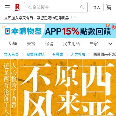
登入
立即加入樂天會員，讓您邊購物邊賺點數！
購物網分類
免運
美食
保健
民生用品
居家
3C
樂天首頁
圖書與雜誌
有聲書
人文社會
西晋原来不风
天天免運
美食蛋糕
養生保健
民生用品
居家生活
3C家電
運動休閒
親子玩具
女裝
男裝
化妝保養
情趣用品