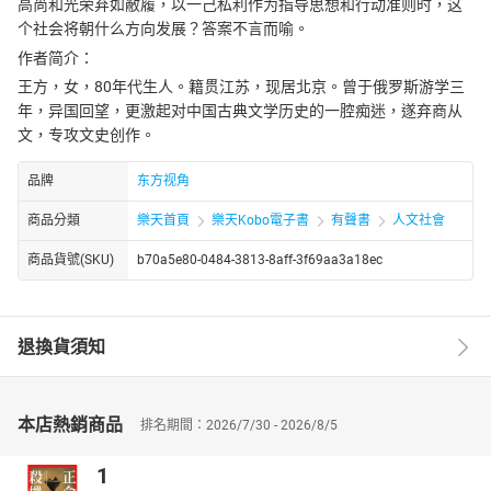
高尚和光荣弃如敝履，以一己私利作为指导思想和行动准则时，这
个社会将朝什么方向发展？答案不言而喻。
作者简介：
王方，女，80年代生人。籍贯江苏，现居北京。曾于俄罗斯游学三
年，异国回望，更激起对中国古典文学历史的一腔痴迷，遂弃商从
文，专攻文史创作。
品牌
东方视角
商品分類
樂天首頁
樂天Kobo電子書
有聲書
人文社會
商品貨號(SKU)
b70a5e80-0484-3813-8aff-3f69aa3a18ec
退換貨須知
本店熱銷商品
排名期間：2026/7/30 - 2026/8/5
1