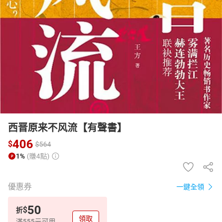
日本購物
電子/紙本書
HOT
西晋原来不风流【有聲書】
406
$
$
564
1%
(賺4點)
優惠券
一鍵全領
50
$
折
領取
滿555元可用