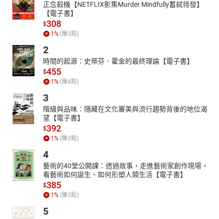
正念殺機【NETFLIX影集Murder Mindfully蓄弒待發】
【電子書】
308
$
1
%
(賺
3
點)
2
時間的起源：史蒂芬．霍金的最終理論【電子書】
455
$
1
%
(賺
4
點)
3
階級與品味：隱藏在文化審美與流行趨勢背後的地位渴
望【電子書】
392
$
1
%
(賺
3
點)
4
藝術的40堂公開課：透過故事，走進藝術家創作現場，
看藝術如何誕生、如何形塑人類生活【電子書】
385
$
1
%
(賺
3
點)
5