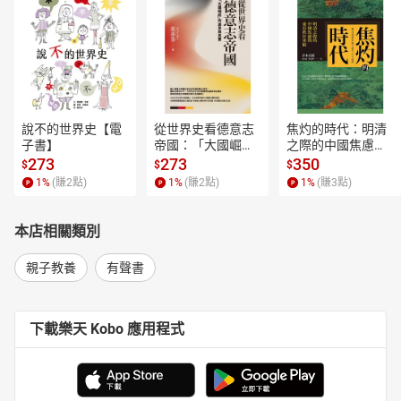
說不的世界史【電
從世界史看德意志
焦灼的時代：明清
子書】
帝國：「大國崛
之際的中國焦慮與
起」的迷思與真實
東亞秩序重組【電
273
273
350
$
$
$
【電子書】
子書】
1
%
(賺
2
點)
1
%
(賺
2
點)
1
%
(賺
3
點)
本店相關類別
親子教養
有聲書
下載樂天 Kobo 應用程式