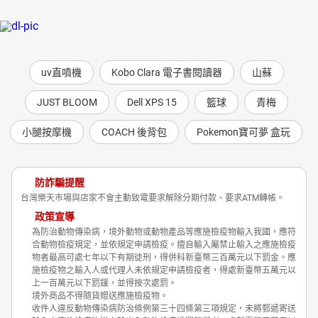
uv直噴機
Kobo Clara 電子書閱讀器
山蘇
JUST BLOOM
Dell XPS 15
籃球
青梅
小腿按摩機
COACH 後背包
Pokemon寶可夢 盒玩
防詐騙提醒
台灣樂天市場與店家不會主動致電要求解除分期付款、要求ATM轉帳。
政策宣導
為防治動物傳染病，境外動物或動物產品等應施檢疫物輸入我國，應符
合動物檢疫規定，並依規定申請檢疫。擅自輸入屬禁止輸入之應施檢疫
物者最高可處七年以下有期徒刑，得併科新臺幣三百萬元以下罰金。應
施檢疫物之輸入人或代理人未依規定申請檢疫者，得處新臺幣五萬元以
上一百萬元以下罰鍰，並得按次處罰。
境外商品不得隨貨贈送應施檢疫物。
收件人違反動物傳染病防治條例第三十四條第三項規定，未將郵遞寄送