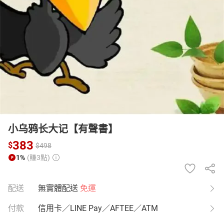
日本購物
電子/紙本書
HOT
小乌鸦长大记【有聲書】
383
$
$
498
1%
(賺3點)
配送
無實體配送
免運
付款
信用卡／LINE Pay／AFTEE／ATM