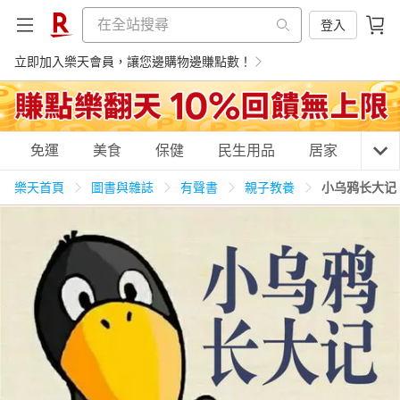
登入
立即加入樂天會員，讓您邊購物邊賺點數！
購物網分類
免運
美食
保健
民生用品
居家
3C
樂天首頁
圖書與雜誌
有聲書
親子教養
小乌鸦长大记
天天免運
美食蛋糕
養生保健
民生用品
居家生活
3C家電
運動休閒
親子玩具
女裝
男裝
化妝保養
情趣用品