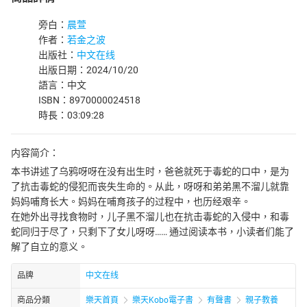
旁白：
晨萱
作者：
若金之波
出版社：
中文在线
出版日期：2024/10/20
語言：中文
ISBN：8970000024518
時長：03:09:28
内容简介：
本书讲述了乌鸦呀呀在没有出生时，爸爸就死于毒蛇的口中，是为
了抗击毒蛇的侵犯而丧失生命的。从此，呀呀和弟弟黑不溜儿就靠
妈妈哺育长大。妈妈在哺育孩子的过程中，也历经艰辛。
在她外出寻找食物时，儿子黑不溜儿也在抗击毒蛇的入侵中，和毒
蛇同归于尽了，只剩下了女儿呀呀…… 通过阅读本书，小读者们能了
解了自立的意义。
品牌
中文在线
商品分類
樂天首頁
樂天Kobo電子書
有聲書
親子教養