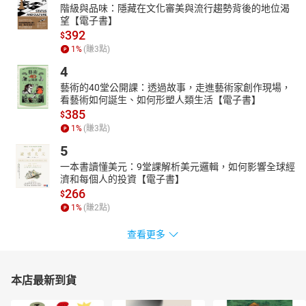
階級與品味：隱藏在文化審美與流行趨勢背後的地位渴
望【電子書】
392
$
1
%
(賺
3
點)
4
藝術的40堂公開課：透過故事，走進藝術家創作現場，
看藝術如何誕生、如何形塑人類生活【電子書】
385
$
1
%
(賺
3
點)
5
一本書讀懂美元：9堂課解析美元邏輯，如何影響全球經
濟和每個人的投資【電子書】
266
$
1
%
(賺
2
點)
查看更多
本店最新到貨