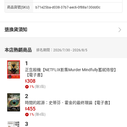
商品貨號(SKU)
b71e25ba-d038-37b7-aec6-0f88a130dd0c
退換貨須知
本店熱銷商品
排名期間：2026/7/30 - 2026/8/5
1
正念殺機【NETFLIX影集Murder Mindfully蓄弒待發】
【電子書】
308
$
1
%
(賺
3
點)
2
時間的起源：史蒂芬．霍金的最終理論【電子書】
455
$
1
%
(賺
4
點)
3