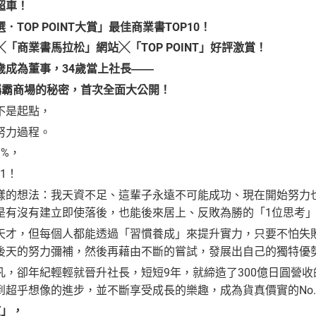
超車！
TOP POINT大賞」最佳商業書TOP10！
》╳「商業書馬拉松」網站╳「TOP POINT」好評激賞！
33歲成為董事，34歲當上社長――
**稱霸商場的秘密，首次全面大公開！
不是起點，
努力過程。
%，
1！
樣的想法：我天資不足、這輩子永遠不可能成功、現在開始努力
是有沒有建立即使落後，也能後來居上、反敗為勝的「1位思考
天才，但每個人都能透過「習慣養成」來提升實力，只要不怕失
後天的努力彌補，然後再藉由不斷的嘗試，發展出自己的獨特優
凡，卻年紀輕輕就晉升社長，短短9年，就締造了300億日圓營收
到超乎想像的進步，並不斷享受成長的樂趣，成為貨真價實的No.
慣」，