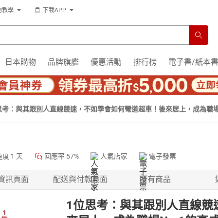
物教學
下載APP
日本購物
品牌旗艦
優惠活動
排行榜
電子書/紙本
思考：與其跟別人直線競速，不如學會如何彎道超車！後來居上，成為職場
速度
1 天
回應率
57%
人氣店家
電子發票
資訊頁面
配送與付款頁面
所有商品
1位思考：與其跟別人直線競