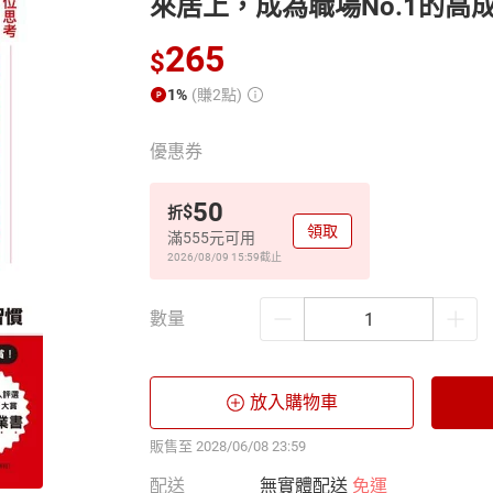
來居上，成為職場No.1的高
265
$
1%
(賺2點)
優惠券
50
$
折
領取
滿555元可用
2026/08/09 15:59
截止
數量
放入購物車
販售至 2028/06/08 23:59
配送
無實體配送
免運