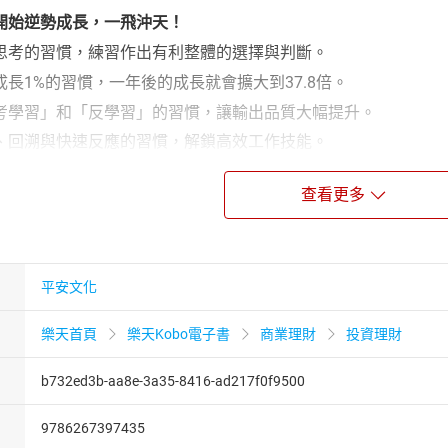
開始逆勢成長，一飛沖天！
思考的習慣，練習作出有利整體的選擇與判斷。
長1%的習慣，一年後的成長就會擴大到37.8倍。
考學習」和「反學習」的習慣，讓輸出品質大幅提升。
、回溯與快速反應的習慣，解鎖高效工作技能。
齊的習慣，徹底釐清99%和100%的不同。
查看更多
偷懶的習慣，學會放鬆，結果有時會比想像得更好。
讚】
 Mr.Market 市場先生
平安文化
仲清
銷作家】
陳志恆
樂天首頁
樂天Kobo電子書
商業理財
投資理財
略長】
劉奕酉
理財YouTuber】
蕾咪Rami
b732ed3b-aa8e-3a35-8416-ad217f0f9500
9786267397435
列