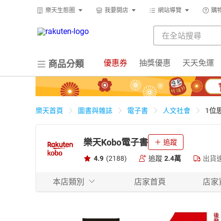
樂天生態圈
我要開店
網站導覽
購
優惠券
抽獎優惠
天天免運
商品分類
1位
樂天首頁
圖書與雜誌
電子書
人文社會
樂天Kobo電子書
追蹤
4.9
(2188)
追蹤
2.4萬
出貨
本店類別
店家首頁
店家