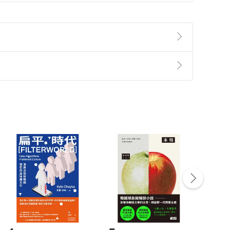
O，同時擔任多家企業的獨立董事和顧問。
合作夥伴」的私募股權投資業務。參與規劃創立安克日
業第九年達成了三百億日圓營收。
準則
第
2
條第
5
款之規定，「非以有形媒介提供之數位
，不適用消保法第
19
條第
1
項七日內無條件退貨之規
非以有形媒介提供之數位內容，消費者同意若訂購後
付款
方式
完成
訂單
中點選「瀏覽訂單明細」
>
「申請取消訂單
/
退
Payment
Complete
/退貨。
登入帳號，下載書籍後看書