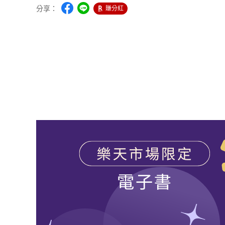
分享：
賺分紅