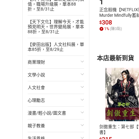
1
值，職場升級展，單本88
折，至8/31止
正念殺機【NETFLI
Murder Mindfully
發】【電子書】
308
【天下文化】理解今天，才能
$
預見明天。世界變局展，單本
1
%
(賺
3
點)
88折，至8/31止
【麥田出版】人文社科展，單
本85折，至8/29止
本店最新到貨
商業理財
文學小說
投資理財
人文社會
經濟/趨勢
歐美文學
心理勵志
財務/金融
日本文學
國際關係
付款方
漫畫/輕小說/圖文書
管理/領導
韓國文學
政治
心靈成長/情緒
ATM轉帳、信用卡
親子教養
職場工作術
華文文學
社會科學
人際關係
輕小說
剑傲重生：第七部【
書】
生活風格
成功法
經典文學
台灣/中國歷史
兩性關係
奇幻/科幻
教育現場