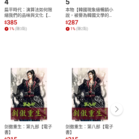
4
5
6
扁平時代：演算法如何限
本物【韓國現象級暢銷小
蛋白
縮我們的品味與文化【電
說，被譽為韓國文學的未
版）─
子書】
來】【電子書】
秘密
385
287
24
$
$
$
一本
1
%
(賺
3
點)
1
%
(賺
2
點)
1
%
客服資訊
豫期
服務時間：週一到週五 10:00-12:00、
易解
13:00-17:00 (國定假日及例假日休息)
剑傲重生：第九部【電子
剑傲重生：第八部【電子
潜水史
品性
客服電話：0080-1857077
書】
書】
andari
al) Sc
請參
客服信箱：
聯絡店家