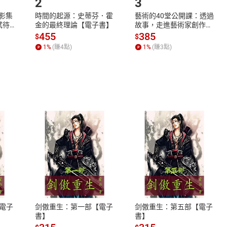
2
3
X影集
時間的起源：史蒂芬．霍
藝術的40堂公開課：透過
蓄弒待
金的最終理論【電子書】
故事，走進藝術家創作現
場，看藝術如何誕生、如
455
385
$
$
何形塑人類生活【電子
1
%
(賺
4
點)
1
%
(賺
3
點)
書】
式
退換貨規範
、LINE PAY、AFTEE
本店是否提供消費者保護法七日猶
之權利，遽消費者保護法及通訊交
電子
剑傲重生：第一部【電子
剑傲重生：第五部【電子
除權合理例外情事適用準則，依商
書】
書】
質各有不同規定。詳細退換貨說明