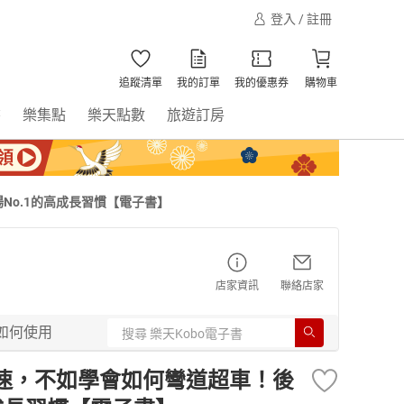
登入 / 註冊
追蹤清單
我的訂單
我的優惠券
購物車
書
樂集點
樂天點數
旅遊訂房
No.1的高成長習慣【電子書】
店家資訊
聯絡店家
如何使用
速，不如學會如何彎道超車！後