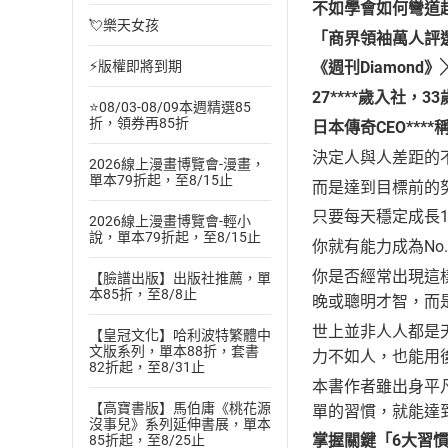
不如學會如何彎道
💘樂天女孩
「商界領袖萬人評選．
⚡版權即將到期
《週刊Diamond
27****歲入社，
⭐08/03-08/09本週精選85
折，領券再85折
日本傳奇CEO**
決定人與人差距的
2026線上漫畫博覽會-漫畫，
單本79折起，至8/15止
而是達到目標前的
只要每天穩定成長1
2026線上漫畫博覽會-輕小
說，單本79折起，至8/15止
你就有能力成為No.
你是否經常出現這
【臉譜出版】出版社推薦，單
本85折，至8/8止
晚或聰明才智，而
世上並非人人都是
【皇冠文化】哈利波特繁體中
文版系列，單本88折，套書
力不如人，也能用
82折起，至8/31止
本書作者雖出身平
【高寶書版】馬伯庸《桃花源
單的習慣，就能達
沒事兒》系列延伸書展，單本
掌握關鍵「6大習
85折起，至8/25止