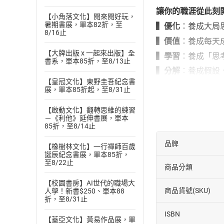
讓你的職涯從此刻
【小角落文化】閱來閱好玩，
暑期書展，單本82折，至
▍優化
：養成大局
8/16止
▍價值
：養成每天成
【大牌出版 x 一起來出版】全
▍學習
：養成「思
書系，單本85折，至8/13止
▍分解
：養成假設
【皇冠文化】東野圭吾紀念書
▍求精
：養成向上看
展，單本85折起，至8/31止
▍偷懶
：養成適度
【啟動文化】翻轉思維的練習
【各界名家一致盛
－《利他》延伸書展，單本
85折，至8/14止
【財經作家】
許繼元
品牌
【臨床心理師】
洪
【橡樹林文化】一行禪師百歲
誕辰紀念書展，單本85折，
【諮商心理師、暢
至8/22止
商品分類
【鉑澈行銷顧問策
【校園書房】AI世代的職場大
【知名財經作家、投資
商品貨號(SKU)
人學！新書$250、單本88
折，至8/31止
強力推薦
ISBN
●依姓名筆畫序排
【蓋亞文化】黃易作品展，單