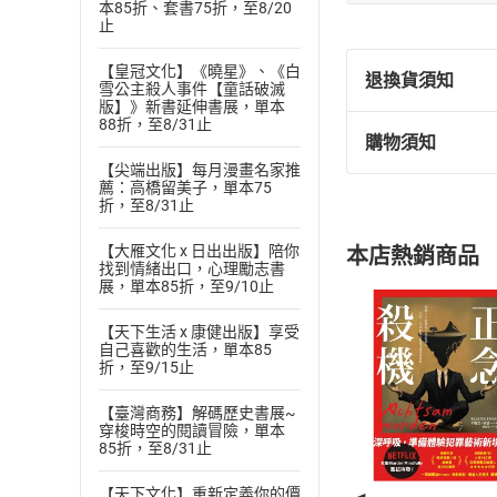
本85折、套書75折，至8/20
作者介紹︰
止
猿渡 步 Ayumu E
【皇冠文化】《曉星》、《白
退換貨須知
安克日本株式會社社
雪公主殺人事件【童話破滅
版】》新書延伸書展，單本
在勤業眾信擔任企
88折，至8/31止
購物須知
本事業部門，並實
退換貨規定：
【尖端出版】每月漫畫名家推
(
一
)
依
消費
本書是他的第一部
薦：高橋留美子，單本75
折，至8/31止
內容或一經提
購書須知
定。
【大雁文化 x 日出出版】陪你
本店熱銷商品
(
二
)
消費者
找到情緒出口，心理勵志書
展，單本85折，至9/10止
且已下載
/
存
挑選
商
退貨方式：您
Choose
【天下生活 x 康健出版】享受
自己喜歡的生活，單本85
貨」，本店鋪
折，至9/15止
請注意，樂天
購書後，
【臺灣商務】解碼歷史書展~
穿梭時空的閱讀冒險，單本
85折，至8/31止
Step1
【天下文化】重新定義你的價