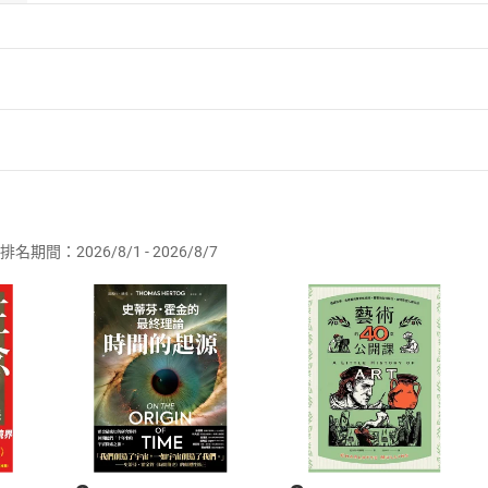
ndo
長CEO，安克直營店株式會社社長CEO、EA顧問聯合公司CE
業顧問、輔導企業上市上櫃，之後進入私募基金公司「日本產業
現了公司所有產品在線上銷售都獲得市占率第一名的成績，在創
者保護法
第
19
條第
1
項後段
暨
通訊交易解除權合理例外情事適用
作品。
供即為完成之線上服務，經消費者事先同意始提供。」 之商品
排名期間：2026/8/1 - 2026/8/7
訂購本店鋪之商品即代表知悉本店鋪所銷售之商品為電子書，屬
取電子書，不得請求退貨退款。
品
放入
購物車
登入
帳號
欲取消訂單或辦理退貨時，請登入樂天市場，並於「我的訂單」
Shopping cart
Login
將依您的申請進行審核，待審核通過後將為您辦理退款事宜。
市場須以整筆訂單為單位進行取消/退貨，恕無法以單支商品取消
如何開始使用？
.選擇閱讀載具
Step2.