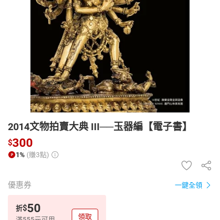
日本購物
電子/紙本書
HOT
2014文物拍賣大典 III──玉器編【電子書】
300
$
1%
(賺3點)
優惠券
一鍵全領
50
$
折
領取
滿555元可用