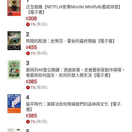
1
正念殺機【NETFLIX影集Murder Mindfully蓄弒待發】
【電子書】
308
$
1
%
(賺
3
點)
2
時間的起源：史蒂芬．霍金的最終理論【電子書】
455
$
1
%
(賺
4
點)
3
藝術的40堂公開課：透過故事，走進藝術家創作現場，
看藝術如何誕生、如何形塑人類生活【電子書】
385
$
1
%
(賺
3
點)
4
扁平時代：演算法如何限縮我們的品味與文化【電子
書】
385
$
1
%
(賺
3
點)
5