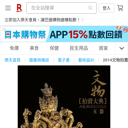
登入
立即加入樂天會員，讓您邊購物邊賺點數！
購物網分類
免運
美食
保健
民生用品
居家
3C
樂天首頁
圖書與雜誌
電子書
藝術設計
2014文物拍賣
天天免運
美食蛋糕
養生保健
民生用品
居家生活
3C家電
運動休閒
親子玩具
女裝
男裝
化妝保養
情趣用品