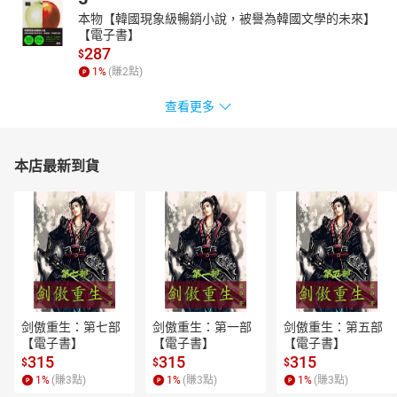
本物【韓國現象級暢銷小說，被譽為韓國文學的未來】
【電子書】
287
$
1
%
(賺
2
點)
查看更多
本店最新到貨
剑傲重生：第七部
剑傲重生：第一部
剑傲重生：第五部
【電子書】
【電子書】
【電子書】
315
315
315
$
$
$
1
%
(賺
3
點)
1
%
(賺
3
點)
1
%
(賺
3
點)