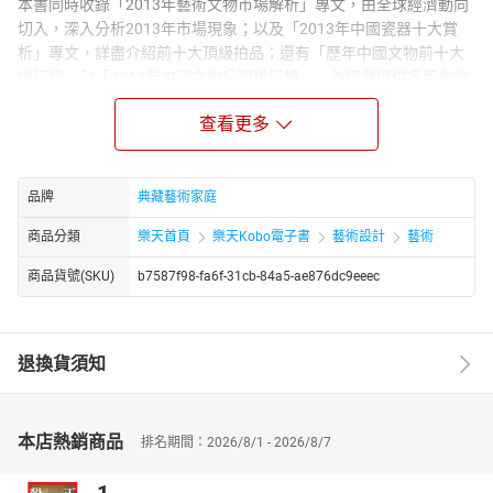
本書同時收錄「2013年藝術文物市場解析」專文，由全球經濟動向
切入，深入分析2013年市場現象；以及「2013年中國瓷器十大賞
析」專文，詳盡介紹前十大頂級拍品；還有「歷年中國文物前十大
排行榜」和「2013年中國文物分類排行榜」，為讀者提供多面向的
參考資料。本書是愛好收藏文物或有志於藝術投資者，涉足拍賣市
查看更多
場的最佳指南。
本書特色
．精編彙整：收錄2013年兩岸三地與歐美各主要拍場的中國古玩拍
品牌
典藏藝術家庭
賣資訊，豐富詳實，是愛好收藏文物或有志於藝術投資者，涉足拍
賣市場的最佳指南。
商品分類
樂天首頁
樂天Kobo電子書
藝術設計
藝術
．透析脈動：專文分析及藝術精品成交排行，全面解讀2013年拍場
趨勢。
商品貨號(SKU)
b7587f98-fa6f-31cb-84a5-ae876dc9eeec
．藝術鑑藏：全書五千多筆藝術精品資料皆以全彩精印圖文參照，
藏家案頭必備之鑑賞寶典。
退換貨須知
本店熱銷商品
排名期間：2026/8/1 - 2026/8/7