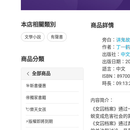
本店相關類別
商品詳情
文學小說
有聲書
旁白：
讲鬼故
作者：
丁一鹤
出版社：
中文
商品分類
出版日期：202
語言：中文
全部商品
ISBN：89700
時長：09:13:
🎯新書優惠
🉐獨家書籍
内容简介：
《女囚档案》通过
💘樂天女孩
蜕变成危害社会的
⚡版權即將到期
《女囚档案》通过