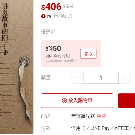
406
$
$
564
1%
(賺4點)
優惠券
50
$
折
領取
滿555元可用
2026/08/09 15:59
截止
數量
放入購物車
配送
無實體配送
免運
付款
信用卡／LINE Pay／AFTEE／