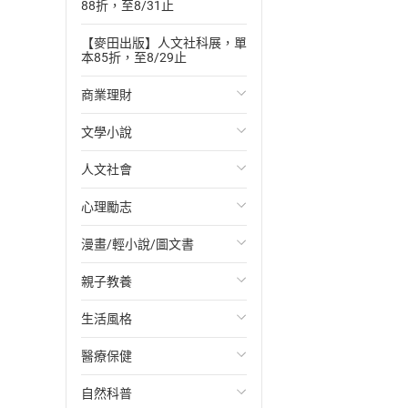
88折，至8/31止
【麥田出版】人文社科展，單
本85折，至8/29止
商業理財
文學小說
投資理財
人文社會
經濟/趨勢
歐美文學
心理勵志
財務/金融
日本文學
國際關係
漫畫/輕小說/圖文書
管理/領導
韓國文學
政治
心靈成長/情緒
親子教養
職場工作術
華文文學
社會科學
人際關係
輕小說
生活風格
成功法
經典文學
台灣/中國歷史
兩性關係
奇幻/科幻
教育現場
醫療保健
行銷/廣告
成長/家庭生活小說
日/韓歷史
心理學
愛情故事
兒童文學/故事
飲食/食譜
自然科普
傳記
懸疑/推理小說
其他歷史/史學
職場/社會寫實
兒童科普/學習
健身/美顏
健康/養生