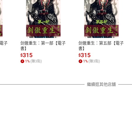
式
退換貨規範
、LINE PAY、AFTEE
本店是否提供消費者保護法七日猶
之權利，遽消費者保護法及通訊交
電子
剑傲重生：第一部【電子
剑傲重生：第五部【電子
除權合理例外情事適用準則，依商
書】
書】
質各有不同規定。詳細退換貨說明
315
315
$
$
照各商品說明。
1
%
(賺
3
點)
1
%
(賺
3
點)
詳細說明
繼續逛其他店舖