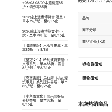
的关注和讨论，具
⭐08/03-08/09本週精選85
折，領券再85折
2026線上漫畫博覽會-漫畫，
品牌
單本79折起，至8/15止
商品分類
2026線上漫畫博覽會-輕小
說，單本79折起，至8/15止
商品貨號(SKU)
【臉譜出版】出版社推薦，單
本85折，至8/8止
【皇冠文化】哈利波特繁體中
文版系列，單本88折，套書
退換貨須知
82折起，至8/31止
【高寶書版】馬伯庸《桃花源
購物須知
退換貨規定：
沒事兒》系列延伸書展，單本
85折起，至8/25止
(
一
)
依
消費
內容或一經提
【小角落文化】閱來閱好玩，
購書須知
定。
暑期書展，單本82折，至
本店熱銷商品
8/16止
(
二
)
消費者
且已下載
/
存