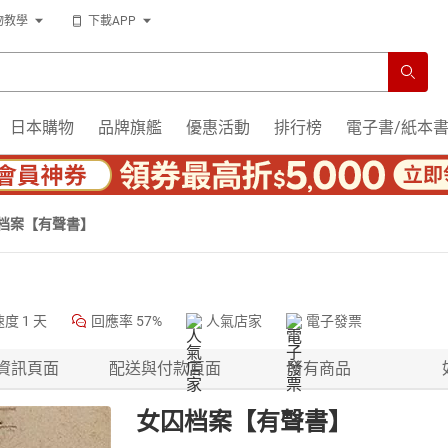
物教學
下載APP
日本購物
品牌旗艦
優惠活動
排行榜
電子書/紙本
档案【有聲書】
速度
1 天
回應率
57%
人氣店家
電子發票
資訊頁面
配送與付款頁面
所有商品
女囚档案【有聲書】