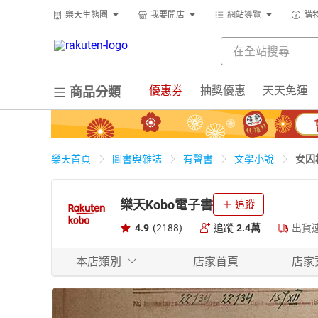
樂天生態圈
我要開店
網站導覽
購
優惠券
抽獎優惠
天天免運
商品分類
女囚
樂天首頁
圖書與雜誌
有聲書
文學小說
樂天Kobo電子書
追蹤
4.9
(2188)
追蹤
2.4萬
出貨
本店類別
店家首頁
店家