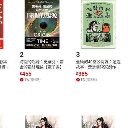
品
放入
購物車
登入
帳號
欲取消訂單或辦理退貨時，請登入樂天市場，並於「我的訂單」
Shopping cart
Login
將依您的申請進行審核，待審核通過後將為您辦理退款事宜。
市場須以整筆訂單為單位進行取消/退貨，恕無法以單支商品取消
如何開始使用？
.選擇閱讀載具
Step2.
2
3
X影集
時間的起源：史蒂芬．霍
藝術的40堂公開課：透過
蓄弒待
金的最終理論【電子書】
故事，走進藝術家創作現
場，看藝術如何誕生、如
455
385
$
$
何形塑人類生活【電子
1
%
(賺
4
點)
1
%
(賺
3
點)
書】