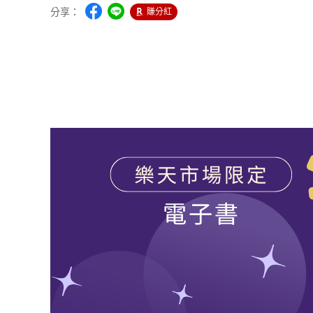
分享：
賺分紅