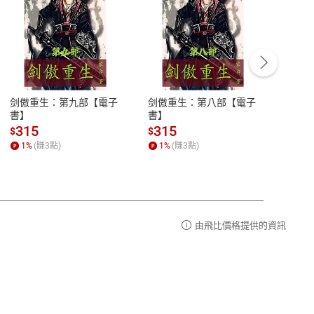
客服資訊
豫期
服務時間：週一到週五 10:00-12:00、
易解
13:00-17:00 (國定假日及例假日休息)
剑傲重生：第九部【電子
剑傲重生：第八部【電子
潜水史
品性
客服電話：0080-1857077
書】
書】
andari
al) Sc
請參
客服信箱：
聯絡店家
315
315
13
$
$
$
r【電
1
%
(賺
3
點)
1
%
(賺
3
點)
1
%
由飛比價格提供的資訊