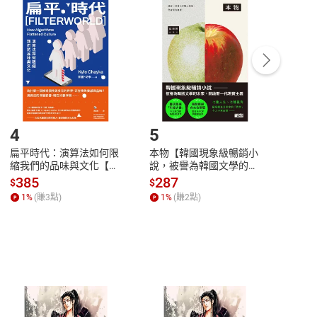
付款
方式
完成
訂單
中點選「瀏覽訂單明細」
>
「申請取消訂單
/
退
Payment
Complete
/退貨。
登入帳號，下載書籍後看書
4
5
6
扁平時代：演算法如何限
本物【韓國現象級暢銷小
蛋白
縮我們的品味與文化【電
說，被譽為韓國文學的未
版）─
子書】
來】【電子書】
秘密
385
287
24
$
$
$
一本
1
%
(賺
3
點)
1
%
(賺
2
點)
1
%