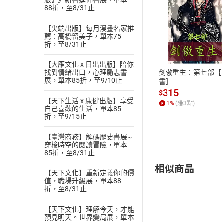
版】》新書延伸書展，單本
88折，至8/31止
【尖端出版】每月漫畫名家推
付款方
薦：高橋留美子，單本75
折，至8/31止
ATM轉帳、信用卡
【大雁文化 x 日出出版】陪你
剑傲重生：第七部【
找到情緒出口，心理勵志書
展，單本85折，至9/10止
書】
315
$
【天下生活 x 康健出版】享受
1
%
(賺
3
點)
自己喜歡的生活，單本85
折，至9/15止
【臺灣商務】解碼歷史書展~
穿梭時空的閱讀冒險，單本
85折，至8/31止
相似商品
【天下文化】重新定義你的價
值，職場升級展，單本88
折，至8/31止
【天下文化】理解今天，才能
預見明天。世界變局展，單本