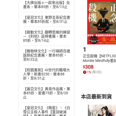
挑選
商
【大牌出版 x 一起來出版】全
書系，單本85折，至8/13止
退貨方式：您
Choose
貨」，本店鋪
【皇冠文化】東野圭吾紀念書
請注意，樂天
展，單本85折起，至8/31止
購書後，
【啟動文化】翻轉思維的練習
－《利他》延伸書展，單本
Step1
85折，至8/14止
1
【橡樹林文化】一行禪師百歲
誕辰紀念書展，單本85折，
正念殺機【NETFLI
至8/22止
Murder Mindfully
發】【電子書】
308
$
【校園書房】AI世代的職場大
1
%
(賺
3
點)
人學！新書$250、單本88
折，至8/31止
【蓋亞文化】黃易作品展，單
本85折、套書75折，至8/20
本店最新到貨
止
【皇冠文化】《曉星》、《白
雪公主殺人事件【童話破滅