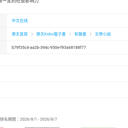
有一定的社会影响力
中文在线
樂天首頁
樂天Kobo電子書
有聲書
文學小說
b79f35c4-aa2b-394c-950e-f93a68188f77
者保護法
第
19
條第
1
項後段
暨
通訊交易解除權合理例外情事適用
供即為完成之線上服務，經消費者事先同意始提供。」 之商品
排名期間：2026/8/1 - 2026/8/7
訂購本店鋪之商品即代表知悉本店鋪所銷售之商品為電子書，屬
取電子書，不得請求退貨退款。