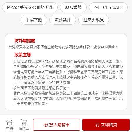
Micron美光 SSD固態硬碟
原味香腸
7-11 CITY CAFE
手寫字體
涼麵醬汁
紅肉火龍果
防詐騙提醒
台灣樂天市場與店家不會主動致電要求解除分期付款、要求ATM轉帳。
政策宣導
為防治動物傳染病，境外動物或動物產品等應施檢疫物輸入我國，應符
合動物檢疫規定，並依規定申請檢疫。擅自輸入屬禁止輸入之應施檢疫
物者最高可處七年以下有期徒刑，得併科新臺幣三百萬元以下罰金。應
施檢疫物之輸入人或代理人未依規定申請檢疫者，得處新臺幣五萬元以
上一百萬元以下罰鍰，並得按次處罰。
境外商品不得隨貨贈送應施檢疫物。
收件人違反動物傳染病防治條例第三十四條第三項規定，未將郵遞寄送
輸入之應施檢疫物送交輸出入動物檢疫機關銷燬者，處新臺幣三萬元以
上十五萬元以下罰鍰。
Shopping is Entertainment!
放入購物車
立即購買
非洲豬瘟政策宣導
隱私權政策
店鋪
購物車
© Rakuten Group, Inc.