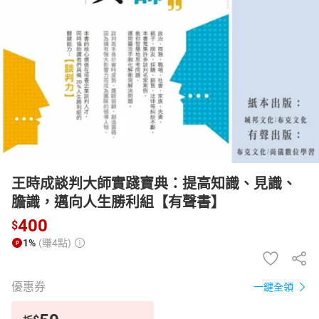
日本購物
電子/紙本書
HOT
王時成談判大師實踐寶典：提高知識、見識、
膽識，邁向人生勝利組【有聲書】
400
$
1%
(賺4點)
優惠券
一鍵全領