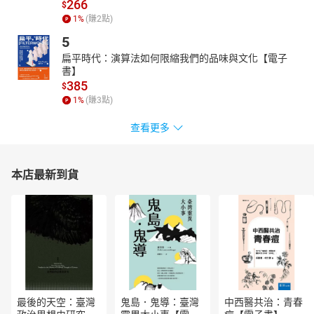
266
$
啟發學習者的創意思維，還能證明談判這一門學問的魅力與價值。
1
%
(賺
2
點)
觀察社會上、商場上擅長談判者都是贏家，擅長談判者往往都成為
5
團隊領導者，組織高端管理者。談判不僅僅是談判，通過談判鍛鍊
可以提升邏輯力、表達力、溝通力、說服力、斡旋力、仲裁力、決
扁平時代：演算法如何限縮我們的品味與文化【電子
策力、分配力。
書】
385
$
懂得談判、學會談判，運用談判，談判學就是人生的成功學！
1
%
(賺
3
點)
有聲出版：布克文化與尚儀數位學習聯合出版
【目錄】
查看更多
版權宣告
書籍介紹
作者與朗讀者介紹
本店最新到貨
自序：談判能力是「人生勝利組」的門票
目錄
Part1第一章 談判贏了！你的人生就贏了！
Part1第二章 談判的行為模式：零和、雙贏、原則式、增值談判
Part1第三章 照著學！保證快速成為談判高手
Part2第四章 快速教你雙贏談判技巧01
Part2第四章 快速教你雙贏談判技巧02
Part2第五章 快速教你運用增值談判技巧
最後的天空：臺灣
鬼島．鬼導：臺灣
中西醫共治：青春
Part3第六章 不懂「形勢理」不會製造籌碼請你準備棄子投降