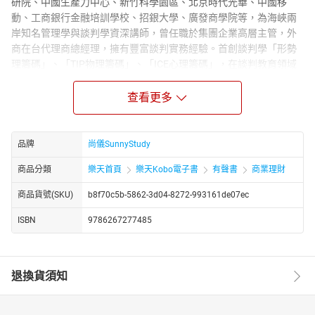
研院、中國生產力中心、新竹科學園區、北京時代光華、中國移
動、工商銀行金融培訓學校、招銀大學、廣發商學院等，為海峽兩
岸知名管理學與談判學資深講師，曾任職於集團企業高層主管，外
商在台代理商總經理，擁有豐富談判實務經驗。首創談判學「形勢
理籌碼」、「TIP物理籌碼」、「ICE心理籌碼」，在談判教育領域
備受肯定。
查看更多
【朗讀者簡介】
尚儀有聲製播中心是專業的有聲出版品製作與發行單位，由獲得八
座金鐘獎的配音大師袁光麟先生擔任聲音總監。傅品晟，從事配音
工作十餘年，舉凡電視配音、電影配音、遊戲配音、廣告配音、有
品牌
尚儀SunnyStudy
聲書、廣播劇，皆有參與。對各類型聲音表演都很有熱情並努力不
商品分類
樂天首頁
樂天Kobo電子書
有聲書
商業理財
懈，力求精進，現為尚儀有聲製播中心特約配音員。
【書籍簡介】
商品貨號(SKU)
b8f70c5b-5862-3d04-8272-993161de07ec
談判高手善於審時度勢、鷹眼狼顧、創造籌碼，
ISBN
9786267277485
因為擁有強大影響力而成為團隊的領導人物。
本書的核心價值在培養企業談判人才，
同時協助讀者們具備 20%人生勝利組的關鍵能力：【談判力】。
退換貨須知
海峽兩岸企管名師王時成，畢生所學，傾囊相授！
透過資深聲優傅品晟沉穩而權威的朗讀聲，
您除了學會談判，更能在潛移默化中開啟創意思維！