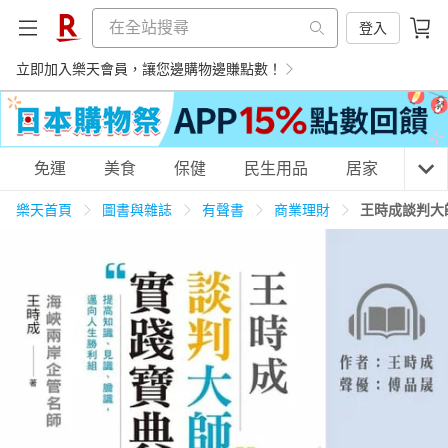
登入
立即加入樂天會員，讓您邊購物邊賺點數！
購物網分類
免運
美食
保健
民生用品
居家
3C
樂天首頁
圖書與雜誌
有聲書
商業理財
王時成談判大
天天免運
美食蛋糕
養生保健
民生用品
居家生活
3C家電
運動休閒
親子玩具
女裝
男裝
化妝保養
情趣用品