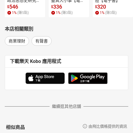
政治思想史研究
靈異大小事【電子
痘【電子書】
【電子書】
書】
Part3第七章 時間籌碼－製造心理壓力的TTPD時間工具
546
336
320
$
$
$
Part3第八章 資訊籌碼－談判一翻兩瞪眼的利器
1
%
(賺
5
點)
1
%
(賺
3
點)
1
%
(賺
3
點)
Part3第九章 權勢籌碼無所不在，不能說你沒有籌碼
Part4第十章 槓桿原理：給我一個支點我可以舉起地球
本店相關類別
Part4第十一章 給與取：交易謀略與分配藝術01
Part4第十一章 給與取：交易謀略與分配藝術02
商業理財
有聲書
Part5第十二章 談判新手上路3+6
附錄 個案研討
下載樂天 Kobo 應用程式
繼續逛其他店舖
相似商品
由飛比價格提供的資訊