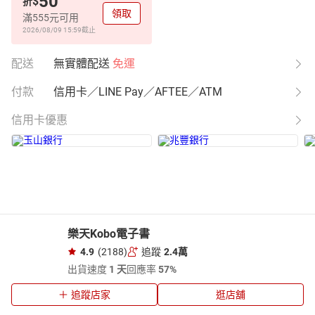
50
$
折
領取
滿555元可用
2026/08/09 15:59
截止
配送
無實體配送
免運
付款
信用卡／LINE Pay／AFTEE／ATM
信用卡優惠
樂天Kobo電子書
4.9
(2188)
追蹤
2.4萬
出貨速度
1 天
回應率
57%
追蹤店家
逛店舖