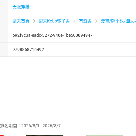
无限穿越
樂天首頁
樂天Kobo電子書
有聲書
漫畫/輕小說/圖文
b92f9c3a-eadc-3272-940e-1be500894947
9798868716492
者保護法
第
19
條第
1
項後段
暨
通訊交易解除權合理例外情事適用
供即為完成之線上服務，經消費者事先同意始提供。」 之商品
排名期間：2026/8/1 - 2026/8/7
訂購本店鋪之商品即代表知悉本店鋪所銷售之商品為電子書，屬
取電子書，不得請求退貨退款。