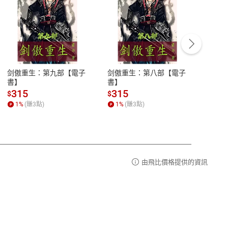
客服資訊
豫期
服務時間：週一到週五 10:00-12:00、
易解
13:00-17:00 (國定假日及例假日休息)
剑傲重生：第九部【電子
剑傲重生：第八部【電子
潜水史
品性
客服電話：0080-1857077
書】
書】
andari
al) Sc
請參
客服信箱：
聯絡店家
315
315
13
$
$
$
r【電
1
%
(賺
3
點)
1
%
(賺
3
點)
1
%
由飛比價格提供的資訊