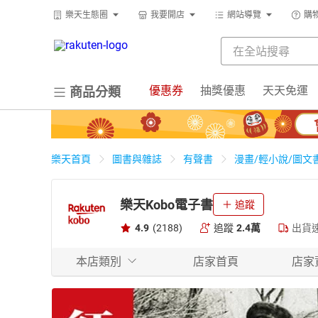
樂天生態圈
我要開店
網站導覽
購
優惠券
抽獎優惠
天天免運
商品分類
樂天首頁
圖書與雜誌
有聲書
漫畫/輕小說/圖文
樂天Kobo電子書
追蹤
4.9
(2188)
追蹤
2.4萬
出貨
本店類別
店家首頁
店家