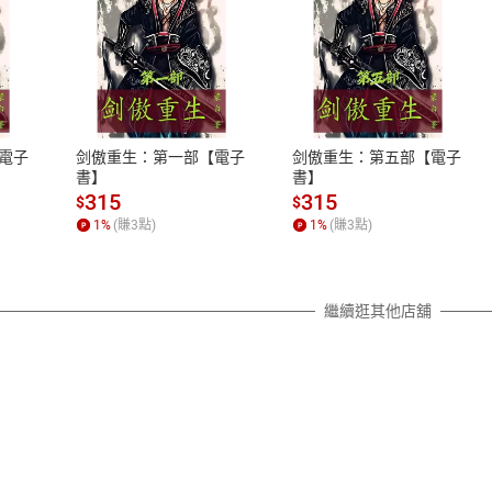
式
退換貨規範
、LINE PAY、AFTEE
本店是否提供消費者保護法七日猶
之權利，遽消費者保護法及通訊交
電子
剑傲重生：第一部【電子
剑傲重生：第五部【電子
除權合理例外情事適用準則，依商
書】
書】
質各有不同規定。詳細退換貨說明
315
315
$
$
照各商品說明。
1
%
(賺
3
點)
1
%
(賺
3
點)
詳細說明
繼續逛其他店舖