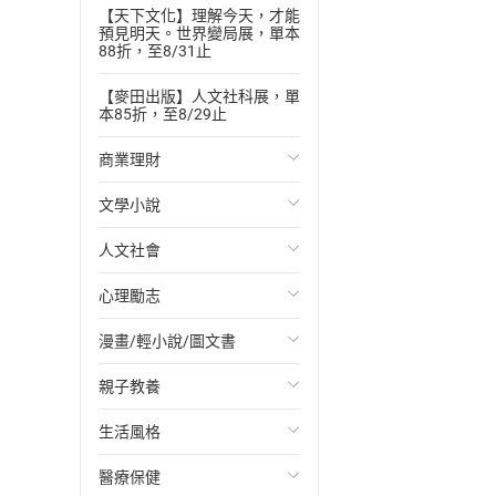
【天下文化】理解今天，才能
預見明天。世界變局展，單本
88折，至8/31止
【麥田出版】人文社科展，單
本85折，至8/29止
商業理財
文學小說
投資理財
人文社會
經濟/趨勢
歐美文學
心理勵志
財務/金融
日本文學
國際關係
漫畫/輕小說/圖文書
管理/領導
韓國文學
政治
心靈成長/情緒
親子教養
職場工作術
華文文學
社會科學
人際關係
輕小說
生活風格
成功法
經典文學
台灣/中國歷史
兩性關係
奇幻/科幻
教育現場
醫療保健
行銷/廣告
成長/家庭生活小說
日/韓歷史
心理學
愛情故事
兒童文學/故事
飲食/食譜