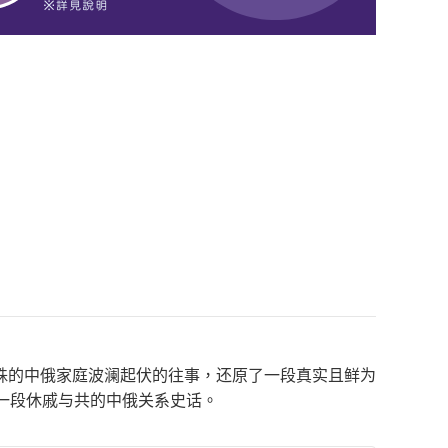
殊的中俄家庭波澜起伏的往事，还原了一段真实且鲜为
一段休戚与共的中俄关系史话。