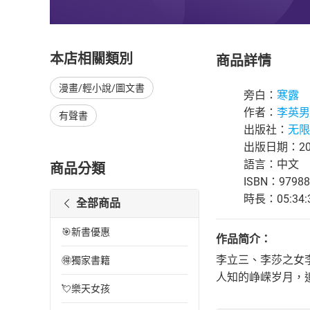
本店相關類別
商品詳情
漫畫/輕小說/圖文書
旁白：
寒露
作者：
李英男
有聲書
出版社：
无限
出版日期：202
語言：中文
商品分類
ISBN：97988
時長：05:34:
全部商品
🎯新書優惠
作品简介：
李立三、李莎之女
🉐獨家書籍
人知的峥嵘岁月，
💘樂天女孩