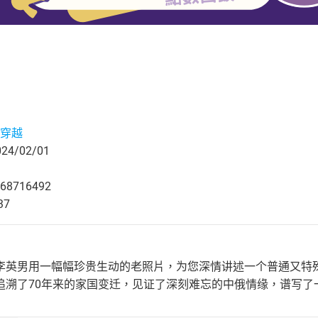
穿越
4/02/01
68716492
37
李英男用一幅幅珍贵生动的老照片，为您深情讲述一个普通又特
追溯了70年来的家国变迁，见证了深刻难忘的中俄情缘，谱写了