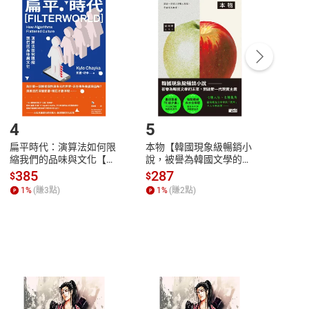
付款
方式
完成
訂單
中點選「瀏覽訂單明細」
>
「申請取消訂單
/
退
Payment
Complete
/退貨。
登入帳號，下載書籍後看書
4
5
6
扁平時代：演算法如何限
本物【韓國現象級暢銷小
蛋白
縮我們的品味與文化【電
說，被譽為韓國文學的未
版）─
子書】
來】【電子書】
秘密
385
287
24
$
$
$
一本
1
%
(賺
3
點)
1
%
(賺
2
點)
1
%