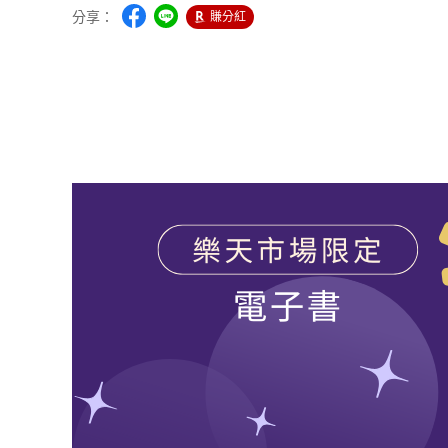
分享：
賺分紅