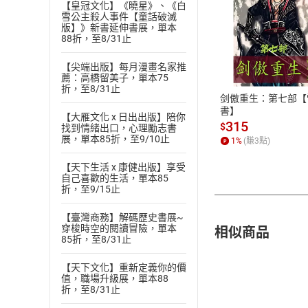
【皇冠文化】《曉星》、《白
雪公主殺人事件【童話破滅
版】》新書延伸書展，單本
88折，至8/31止
付款方
【尖端出版】每月漫畫名家推
ATM轉帳、信用卡
薦：高橋留美子，單本75
折，至8/31止
剑傲重生：第七部【
書】
【大雁文化 x 日出出版】陪你
315
$
找到情緒出口，心理勵志書
展，單本85折，至9/10止
1
%
(賺
3
點)
【天下生活 x 康健出版】享受
自己喜歡的生活，單本85
折，至9/15止
【臺灣商務】解碼歷史書展~
相似商品
穿梭時空的閱讀冒險，單本
85折，至8/31止
【天下文化】重新定義你的價
值，職場升級展，單本88
折，至8/31止