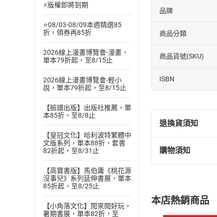
⚡版權即將到期
品牌
⭐08/03-08/09本週精選85
折，領券再85折
商品分類
2026線上漫畫博覽會-漫畫，
商品貨號(SKU)
單本79折起，至8/15止
ISBN
2026線上漫畫博覽會-輕小
說，單本79折起，至8/15止
【臉譜出版】出版社推薦，單
本85折，至8/8止
退換貨須知
【皇冠文化】哈利波特繁體中
文版系列，單本88折，套書
購物須知
82折起，至8/31止
退換貨規定：
(
一
)
依
消費
【高寶書版】馬伯庸《桃花源
沒事兒》系列延伸書展，單本
內容或一經提
85折起，至8/25止
購書須知
定。
本店熱銷商品
(
二
)
消費者
【小角落文化】閱來閱好玩，
暑期書展，單本82折，至
且已下載
/
存