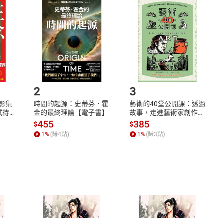
品
放入
購物車
登入
帳號
欲取消訂單或辦理退貨時，請登入樂天市場，並於「我的訂單」
Shopping cart
Login
將依您的申請進行審核，待審核通過後將為您辦理退款事宜。
市場須以整筆訂單為單位進行取消/退貨，恕無法以單支商品取消
如何開始使用？
.選擇閱讀載具
Step2.
2
3
X影集
時間的起源：史蒂芬．霍
藝術的40堂公開課：透過
蓄弒待
金的最終理論【電子書】
故事，走進藝術家創作現
場，看藝術如何誕生、如
455
385
$
$
何形塑人類生活【電子
1
%
(賺
4
點)
1
%
(賺
3
點)
書】