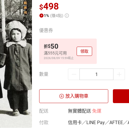
498
$
1%
(賺4點)
優惠券
50
$
折
領取
滿555元可用
2026/08/09 15:59
截止
數量
放入購物車
配送
無實體配送
免運
付款
信用卡／LINE Pay／AFTEE／