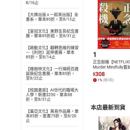
挑選
商
8/16止
退貨方式：您
Choose
【大牌出版 x 一起來出版】全
貨」，本店鋪
書系，單本85折，至8/13止
請注意，樂天
購書後，
【皇冠文化】東野圭吾紀念書
展，單本85折起，至8/31止
Step1
【啟動文化】翻轉思維的練習
－《利他》延伸書展，單本
1
85折，至8/14止
正念殺機【NETFLI
Murder Mindfully
【橡樹林文化】一行禪師百歲
發】【電子書】
308
誕辰紀念書展，單本85折，
$
至8/22止
1
%
(賺
3
點)
【校園書房】AI世代的職場大
人學！新書$250、單本88
折，至8/31止
本店最新到貨
【蓋亞文化】黃易作品展，單
本85折、套書75折，至8/20
止