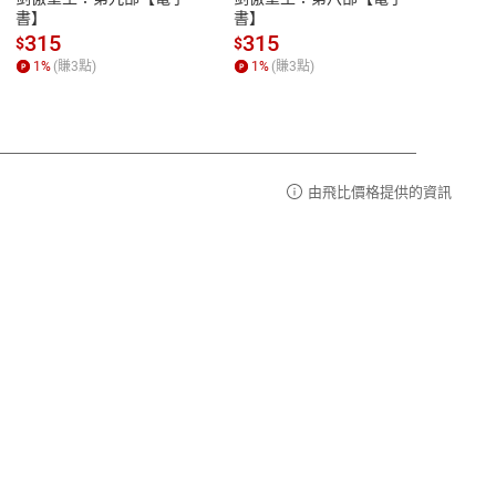
品性
客服電話：0080-1857077
書】
書】
andari
al) Sc
請參
客服信箱：
聯絡店家
315
315
13
$
$
$
r【電
1
%
(賺
3
點)
1
%
(賺
3
點)
1
%
由飛比價格提供的資訊