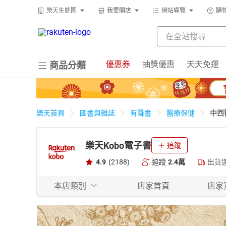
樂天生態圈
我要開店
網站導覽
購
優惠券
抽獎優惠
天天免運
商品分類
中西
樂天首頁
圖書與雜誌
有聲書
醫療保健
樂天Kobo電子書
追蹤
4.9
(2188)
追蹤
2.4萬
出貨
本店類別
店家首頁
店家