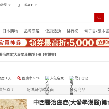
物教學
下載APP
日本購物
品牌旗艦
優惠活動
排行榜
電子書/紙本
醫治癌症(大愛學漢醫)第1冊【有聲書】
速度
1 天
回應率
57%
人氣店家
電子發票
資訊頁面
配送與付款頁面
所有商品
中西醫治癌症(大愛學漢醫)第