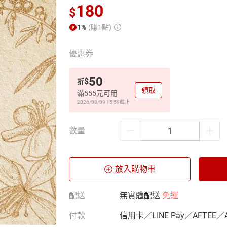
180
$
1%
(賺1點)
優惠券
50
$
折
領取
滿555元可用
2026/08/09 15:59
截止
數量
放入購物車
配送
無實體配送
免運
付款
信用卡／LINE Pay／AFTEE／