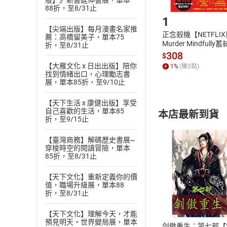
版】》新書延伸書展，單本
Step1
88折，至8/31止
1
【尖端出版】每月漫畫名家推
正念殺機【NETFLI
薦：高橋留美子，單本75
Murder Mindfully
折，至8/31止
發】【電子書】
308
$
【大雁文化 x 日出出版】陪你
1
%
(賺
3
點)
找到情緒出口，心理勵志書
展，單本85折，至9/10止
【天下生活 x 康健出版】享受
自己喜歡的生活，單本85
本店最新到貨
折，至9/15止
【臺灣商務】解碼歷史書展~
穿梭時空的閱讀冒險，單本
85折，至8/31止
【天下文化】重新定義你的價
付款方
值，職場升級展，單本88
折，至8/31止
ATM轉帳、信用卡
【天下文化】理解今天，才能
預見明天。世界變局展，單本
剑傲重生：第七部【