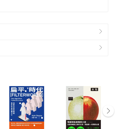
準則
第
2
條第
5
款之規定，「非以有形媒介提供之數位
，不適用消保法第
19
條第
1
項七日內無條件退貨之規
非以有形媒介提供之數位內容，消費者同意若訂購後
付款
方式
完成
訂單
中點選「瀏覽訂單明細」
>
「申請取消訂單
/
退
Payment
Complete
/退貨。