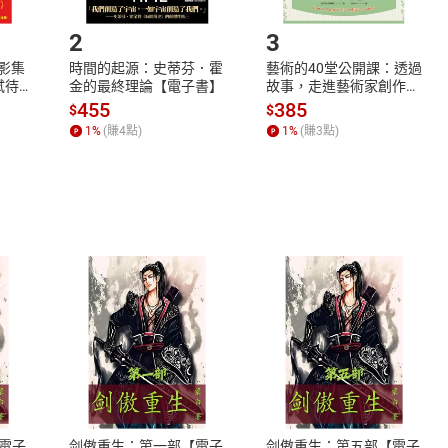
.選擇閱讀載具
Step2.
2
3
X影集
時間的起源：史蒂芬．霍
藝術的40堂公開課：透過
蓄弒待
金的最終理論【電子書】
故事，走進藝術家創作現
場，看藝術如何誕生、如
455
385
$
$
何形塑人類生活【電子
1
%
(賺
4
點)
1
%
(賺
3
點)
書】
式
退換貨規範
、LINE PAY、AFTEE
本店是否提供消費者保護法七日猶
之權利，遽消費者保護法及通訊交
電子
剑傲重生：第一部【電子
剑傲重生：第五部【電子