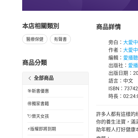
本店相關類別
商品詳情
醫療保健
有聲書
旁白：
大愛中
作者：
大愛中
編輯：
愛播聽
商品分類
出版社：
愛播
出版日期：202
全部商品
語言：中文
ISBN：73742
🎯新書優惠
時長：02:24:
🉐獨家書籍
許多人都有這樣的
💘樂天女孩
你的養生法寶，滿
⚡版權即將到期
助年輕人打好健康