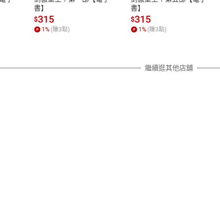
除權合理例外情事適用準則，依商
書】
書】
質各有不同規定。詳細退換貨說明
315
315
$
$
照各商品說明。
1
%
(賺
3
點)
1
%
(賺
3
點)
詳細說明
繼續逛其他店舖