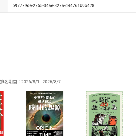
b97779de-2755-34ae-827a-d44761b9b428
者保護法
第
19
條第
1
項後段
暨
通訊交易解除權合理例外情事適用
供即為完成之線上服務，經消費者事先同意始提供。」 之商品
排名期間：2026/8/1 - 2026/8/7
訂購本店鋪之商品即代表知悉本店鋪所銷售之商品為電子書，屬
取電子書，不得請求退貨退款。
品
放入
購物車
登入
帳號
欲取消訂單或辦理退貨時，請登入樂天市場，並於「我的訂單」
Shopping cart
Login
將依您的申請進行審核，待審核通過後將為您辦理退款事宜。
市場須以整筆訂單為單位進行取消/退貨，恕無法以單支商品取消
如何開始使用？