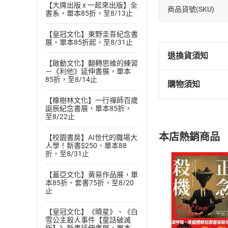
【大牌出版 x 一起來出版】全
商品貨號(SKU)
書系，單本85折，至8/13止
【皇冠文化】東野圭吾紀念書
展，單本85折起，至8/31止
退換貨須知
【啟動文化】翻轉思維的練習
－《利他》延伸書展，單本
85折，至8/14止
購物須知
退換貨規定：
【橡樹林文化】一行禪師百歲
(
一
)
依
消費
誕辰紀念書展，單本85折，
內容或一經提
至8/22止
購書須知
定。
本店熱銷商品
【校園書房】AI世代的職場大
(
二
)
消費者
人學！新書$250、單本88
且已下載
/
存
折，至8/31止
挑選
商
退貨方式：您
Choose
【蓋亞文化】黃易作品展，單
貨」，本店鋪
本85折、套書75折，至8/20
止
請注意，樂天
購書後，
【皇冠文化】《曉星》、《白
雪公主殺人事件【童話破滅