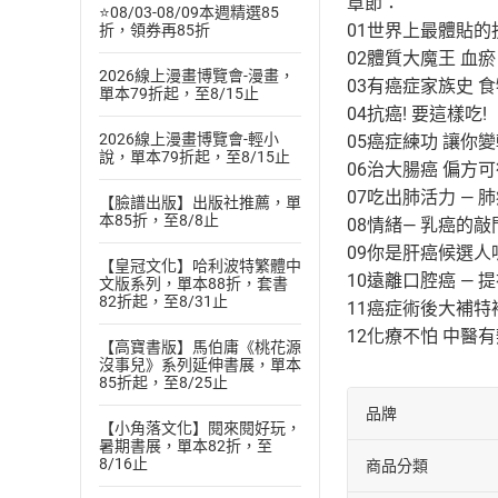
章節：
⭐08/03-08/09本週精選85
01世界上最體貼的
折，領券再85折
02體質大魔王 血瘀
2026線上漫畫博覽會-漫畫，
03有癌症家族史 食
單本79折起，至8/15止
04抗癌! 要這樣吃!
2026線上漫畫博覽會-輕小
05癌症練功 讓你
說，單本79折起，至8/15止
06治大腸癌 偏方
07吃出肺活力 — 
【臉譜出版】出版社推薦，單
本85折，至8/8止
08情緒— 乳癌的敲門
09你是肝癌候選人
【皇冠文化】哈利波特繁體中
10遠離口腔癌 — 
文版系列，單本88折，套書
82折起，至8/31止
11癌症術後大補特補
12化療不怕 中醫
【高寶書版】馬伯庸《桃花源
沒事兒》系列延伸書展，單本
85折起，至8/25止
品牌
【小角落文化】閱來閱好玩，
暑期書展，單本82折，至
8/16止
商品分類