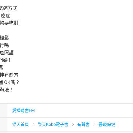
抗癌方式
 癌症
物要吃對!
變輕鬆
可行嗎
肺癌照護
磚 !
嗎
提神有妙方
 OK嗎？
有辦法！
愛播聽書FM
樂天首頁
樂天Kobo電子書
有聲書
醫療保健