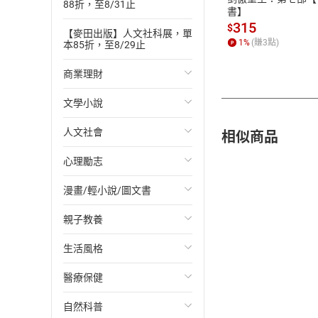
88折，至8/31止
書】
315
$
【麥田出版】人文社科展，單
1
%
(賺
3
點)
本85折，至8/29止
商業理財
文學小說
投資理財
相似商品
人文社會
經濟/趨勢
歐美文學
心理勵志
財務/金融
日本文學
國際關係
漫畫/輕小說/圖文書
管理/領導
韓國文學
政治
心靈成長/情緒
親子教養
職場工作術
華文文學
社會科學
人際關係
輕小說
生活風格
成功法
經典文學
台灣/中國歷史
兩性關係
奇幻/科幻
教育現場
醫療保健
行銷/廣告
成長/家庭生活小說
日/韓歷史
心理學
愛情故事
兒童文學/故事
飲食/食譜
自然科普
傳記
懸疑/推理小說
其他歷史/史學
職場/社會寫實
兒童科普/學習
健身/美顏
健康/養生