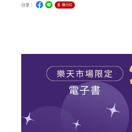
分享：
賺分紅