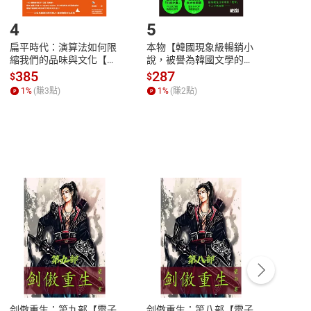
登入帳號，下載書籍後看書
4
5
6
扁平時代：演算法如何限
本物【韓國現象級暢銷小
蛋白
縮我們的品味與文化【電
說，被譽為韓國文學的未
版）─
子書】
來】【電子書】
秘密
385
287
24
$
$
$
一本
1
%
(賺
3
點)
1
%
(賺
2
點)
1
%
客服資訊
豫期
服務時間：週一到週五 10:00-12:00、
易解
13:00-17:00 (國定假日及例假日休息)
剑傲重生：第九部【電子
剑傲重生：第八部【電子
潜水史