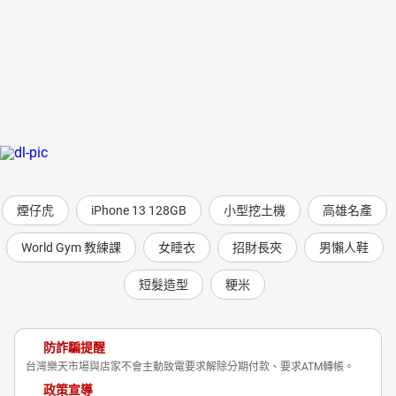
煙仔虎
iPhone 13 128GB
小型挖土機
高雄名產
World Gym 教練課
女睡衣
招財長夾
男懶人鞋
短髮造型
粳米
防詐騙提醒
台灣樂天市場與店家不會主動致電要求解除分期付款、要求ATM轉帳。
政策宣導