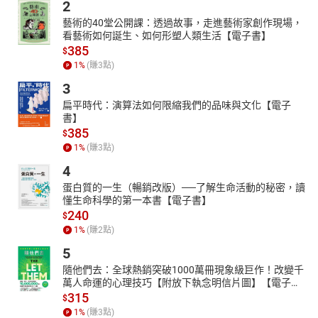
2
藝術的40堂公開課：透過故事，走進藝術家創作現場，
看藝術如何誕生、如何形塑人類生活【電子書】
385
$
1
%
(賺
3
點)
3
扁平時代：演算法如何限縮我們的品味與文化【電子
書】
385
$
1
%
(賺
3
點)
4
蛋白質的一生（暢銷改版）──了解生命活動的秘密，讀
懂生命科學的第一本書【電子書】
240
$
1
%
(賺
2
點)
5
隨他們去：全球熱銷突破1000萬冊現象級巨作！改變千
萬人命運的心理技巧【附放下執念明信片圖】【電子
書】
315
$
1
%
(賺
3
點)