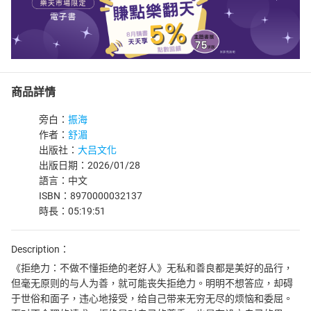
商品詳情
旁白：
振海
作者：
舒湄
出版社：
大吕文化
出版日期：2026/01/28
語言：中文
ISBN：8970000032137
時長：05:19:51
Description：
《拒绝力：不做不懂拒绝的老好人》无私和善良都是美好的品行，
但毫无原则的与人为善，就可能丧失拒绝力。明明不想答应，却碍
于世俗和面子，违心地接受，给自己带来无穷无尽的烦恼和委屈。