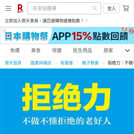
登入
立即加入樂天會員，讓您邊購物邊賺點數！
購物網分類
免運
美食
保健
民生用品
居家
3C
樂天首頁
圖書與雜誌
有聲書
親子教養
拒绝力：不做
天天免運
美食蛋糕
養生保健
民生用品
居家生活
3C家電
運動休閒
親子玩具
女裝
男裝
化妝保養
情趣用品