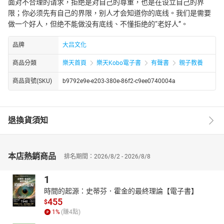
面对不合理的请求，拒绝是对自己的尊重，也是在设立自己的界
限；你必须先有自己的界限，别人才会知道你的底线。我们是需要
做一个好人，但绝不能做没有底线、不懂拒绝的“老好人”。
品牌
大吕文化
商品分類
樂天首頁
樂天Kobo電子書
有聲書
親子教養
商品貨號(SKU)
b9792e9e-e203-380e-86f2-c9ee0740004a
退換貨須知
本店熱銷商品
排名期間：2026/8/2 - 2026/8/8
1
時間的起源：史蒂芬．霍金的最終理論【電子書】
455
$
1
%
(賺
4
點)