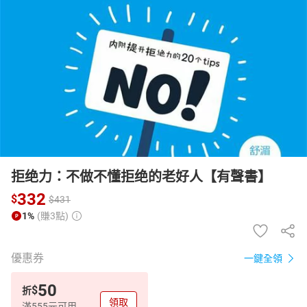
日本購物
電子/紙本書
HOT
拒绝力：不做不懂拒绝的老好人【有聲書】
332
$
$
431
1%
(賺3點)
優惠券
一鍵全領
50
$
折
領取
滿555元可用