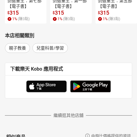
剑傲重生：第七部
剑傲重生：第一部
剑傲重生：第五部
【電子書】
【電子書】
【電子書】
315
315
315
$
$
$
1
%
(賺
3
點)
1
%
(賺
3
點)
1
%
(賺
3
點)
本店相關類別
親子教養
兒童科普/學習
下載樂天 Kobo 應用程式
繼續逛其他店舖
相似商品
由飛比價格提供的資訊