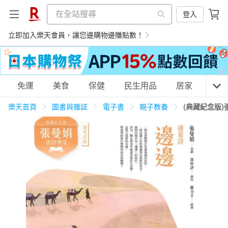
登入
立即加入樂天會員，讓您邊購物邊賺點數！
購物網分類
免運
美食
保健
民生用品
居家
3C
樂天首頁
圖書與雜誌
電子書
親子教養
(典藏紀念版
天天免運
美食蛋糕
養生保健
民生用品
居家生活
3C家電
運動休閒
親子玩具
女裝
男裝
化妝保養
情趣用品