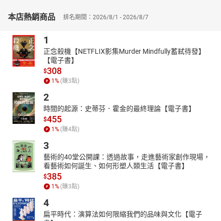
感，每本書一共串連20首詩作。
本店熱銷商品
排名期間：2026/8/1 - 2026/8/7
特色3 囊括唐詩四大流派（浪漫、自然田園、邊塞、社會寫實），
讀完一本書等於認識一種唐詩派別。
1
特色4 每則故事後皆附有該首詩的原文、語譯、賞析，並另外附錄
10首相關詩作、詩人生平介紹，延伸閱讀觸角。
正念殺機【NETFLIX影集Murder Mindfully蓄弒待發】
【電子書】
本系列共4冊
308
$
1.詩無敵──李白
1
%
(賺
3
點)
2.讓我們看雲去──王維、孟浩然
2
3.邊邊──邊塞詩
4.麻煩小姐──杜甫
時間的起源：史蒂芬．霍金的最終理論【電子書】
455
$
◎本書關鍵字：唐詩、邊塞詩、高適、岑參、作文、奇幻、冒險
1
%
(賺
4
點)
◎無注音，適合10~15歲以上閱讀
◎教育議題分類：生涯發展、家政、海洋、環境
3
◎學習領域分類：語文、社會、藝術與人文、綜合活動
藝術的40堂公開課：透過故事，走進藝術家創作現場，
看藝術如何誕生、如何形塑人類生活【電子書】
作者簡介
385
$
作者
1
%
(賺
3
點)
張曼娟
4
知名作家與中文系教授，已出版文學作品近四十種，創辦【張
曼娟小學堂】，致力推廣少兒中文力、創作力，關注於人格之培
扁平時代：演算法如何限縮我們的品味與文化【電子