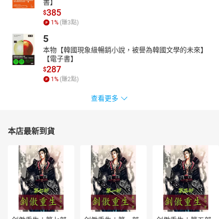
養，企圖將經典轉化為生活化的實用手冊。2006年企劃創作【張曼
書】
385
娟奇幻學堂】，2008～2009年策劃出版【張曼娟成語學堂I、II】，
$
1
%
(賺
3
點)
2010年策劃出版【張曼娟唐詩學堂】，2017年策劃出版【張曼娟論
語學堂】，藉由好看的故事，將經典帶入日常生活，為孩子們的人
5
生打好堅實基礎。
本物【韓國現象級暢銷小說，被譽為韓國文學的未來】
孫梓評
【電子書】
287
1976年開始使用。東華大學創作與英語文學研究所畢業。現任
$
職報社副刊。出版散文《知影》、小說《男身》、詩集《善遞饅
1
%
(賺
2
點)
頭》等多冊。熱愛閱讀書本與路人的臉。喜歡美味的食物和事情。
查看更多
害怕失控的身體或意志。意外展開童書創作，已出版《花開了》、
《爺爺泡的茶》、《星星壞掉了》、《邊邊》。
繪者
本店最新到貨
蘇力卡
蘇力卡，插畫工作者，作品散見報雜出版品。
喜歡繪畫、也愛手作、後來又愛上裁縫，著迷製作手作服，目
前也以Zine獨立出版圖文創作；未來會繼續以插畫、裁縫和Zine，傳
達自己對生活的一些小小想法。