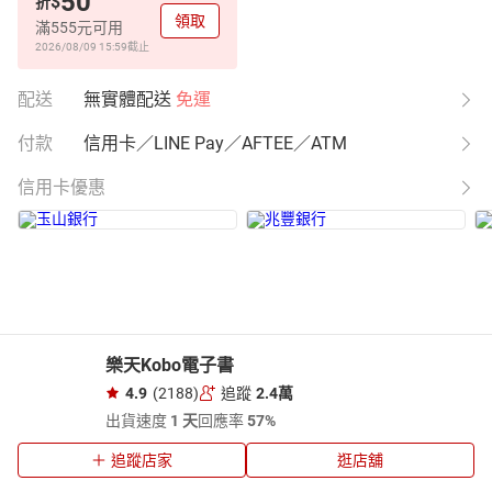
50
$
折
領取
滿555元可用
2026/08/09 15:59
截止
配送
無實體配送
免運
付款
信用卡／LINE Pay／AFTEE／ATM
信用卡優惠
樂天Kobo電子書
4.9
(2188)
追蹤
2.4萬
出貨速度
1 天
回應率
57%
追蹤店家
逛店舖