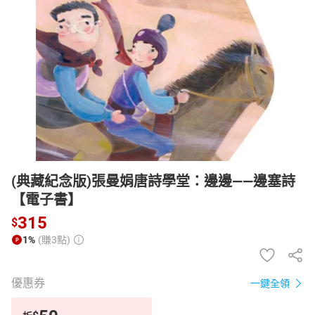
日本購物
電子/紙本書
HOT
(典藏紀念版)張曼娟唐詩學堂：邊邊——邊塞詩
【電子書】
315
$
1%
(賺3點)
優惠券
一鍵全領