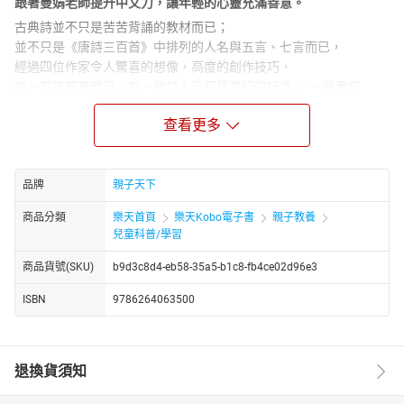
跟著曼娟老師提升中文力，讓年輕的心靈充滿善意。
古典詩並不只是苦苦背誦的教材而已；
並不只是《唐詩三百首》中排列的人名與五言、七言而已，
經過四位作家令人驚喜的想像，高度的創作技巧，
每一首詩都有體溫，每一位詩人仍那樣熱切的抒情。──張曼娟
一段穿越千年時空的患難友情與奇遇
查看更多
英雄覺得自己真倒楣！先是爸爸中年失業，一家人搬到花蓮，
開了間名為「邊邊」的民宿；最痛恨體育課的他，上課時還被足球
擊中頭部，這時怪事發生了！因為英雄發現自己置身在一片荒涼的
品牌
親子天下
沙漠……
茫茫風沙中，英雄遇見了「全唐朝最善良的男孩」小木，兩人
商品分類
樂天首頁
樂天Kobo電子書
親子教養
因為結伴同行發展出一段真摯的友誼。同時，他還發現一間同樣名
兒童科普/學習
為「邊邊」的客舍，而且經營客舍的女子似曾相識，這段大漠裡的
商品貨號(SKU)
b9d3c8d4-eb58-35a5-b1c8-fb4ce02d96e3
奇遇究竟會如何發展下去呢？
跟著現代男孩英雄進入唐朝邊塞詩的異想世界，領略邊塞詩作
ISBN
9786264063500
的壯志與豪邁，也見證人性的善良與勇氣。
本書特色
特色1 由知名暢銷作家張曼娟策劃，以新編故事詮釋古典詩作，帶
退換貨須知
領孩子真正認識唐詩，啟發美感體驗。
特色2 透過貼近讀者生活經驗的故事與角色，引發同理心及認同