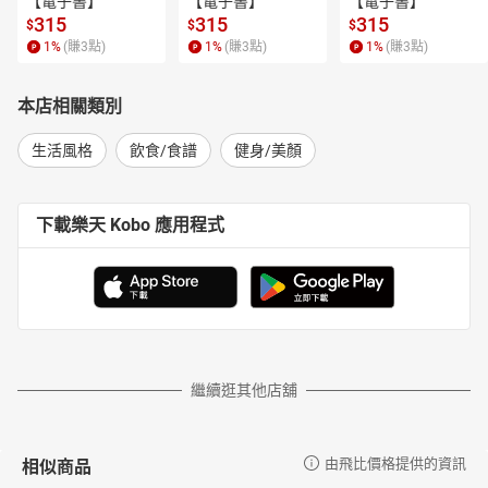
【電子書】
【電子書】
【電子書】
315
315
315
$
$
$
1
%
(賺
3
點)
1
%
(賺
3
點)
1
%
(賺
3
點)
本店相關類別
生活風格
飲食/食譜
健身/美顏
下載樂天 Kobo 應用程式
繼續逛其他店舖
相似商品
由飛比價格提供的資訊