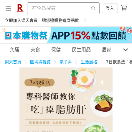
登入
立即加入樂天會員，讓您邊購物邊賺點數！
購物網分類
免運
美食
保健
民生用品
居家
3C
樂天首頁
圖書與雜誌
電子書
生活風格
7日飲食法：
天天免運
美食蛋糕
養生保健
民生用品
居家生活
3C家電
運動休閒
親子玩具
女裝
男裝
化妝保養
情趣用品