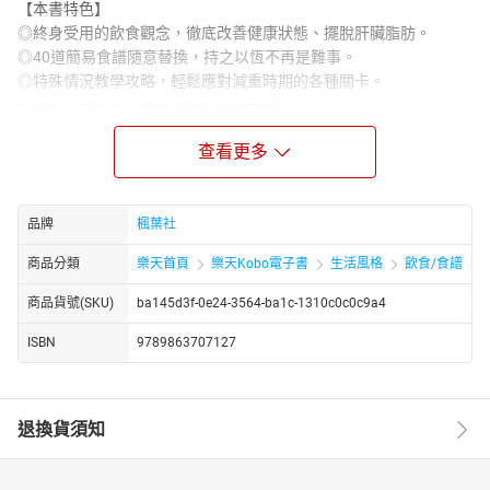
【本書特色】
◎終身受用的飲食觀念，徹底改善健康狀態、擺脫肝臟脂肪。
◎40道簡易食譜隨意替換，持之以恆不再是難事。
◎特殊情況教學攻略，輕鬆應對減重時期的各種關卡。
已經減少了食量，體重卻還是沒有下降。
每天運動好痛苦，成果卻不如預期的好。
查看更多
減脂的限制好多，好久沒跟朋友聚餐了。
以上各種困擾，本書都能帶領你輕鬆解決！
外科部長身兼減重門診的尾形哲醫師，
品牌
楓葉社
在書中分享了幫助多位患者成功減去肝臟脂肪的祕訣，
【豐富經驗談】詳列實踐患者的成功經驗。
商品分類
樂天首頁
樂天Kobo電子書
生活風格
飲食/食譜
並設計了從主食、小菜、湯品甚至結合超商食品的多項【超簡單食
商品貨號(SKU)
ba145d3f-0e24-3564-ba1c-1310c0c0c9a4
譜】，
不會煮菜，靠微波也能享用健康餐。
ISBN
9789863707127
努力實踐【短期減肥戰】不僅不用痛苦絕食，
還能在短期內達到驚人的瘦身效果。
一直想改善身體狀況，卻不曉得該如何開始的你，
退換貨須知
只要翻開這本書，就能讓你獲得基本知識及營養均衡又美味的食
譜，
讓減脂路上的你不孤單，減得輕鬆又吃得滿足！