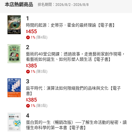
本店熱銷商品
排名期間：2026/8/2 - 2026/8/8
只要用對方法，擺脫肝臟脂肪並非難事！
【作者簡介】
1
尾形哲
時間的起源：史蒂芬．霍金的最終理論【電子書】
長野縣佐久市立國保淺間綜合醫院外科部長，同院「減重門診」的
455
$
醫師。醫學博士。於1995年畢業於神戶大學醫學部醫學科，2003年
1
%
(賺
4
點)
修畢醫學部博士課程。在巴黎、首爾的醫院歷經眾多肝臟移植手術
2
後，於2009年起於日本紅十字社區醫療中心的肝、膽、胰臟器官移
植外科，帶領負體肝臟移植業務。亦曾於日本東京女子醫科大學消
藝術的40堂公開課：透過故事，走進藝術家創作現場，
看藝術如何誕生、如何形塑人類生活【電子書】
化器醫學中心任職，後移居至長野縣。擔任一般社團法人日本NASH
385
$
研究所代表理事。2017年成立的「減重門診」為解決肥胖、改善脂
1
%
(賺
3
點)
肪肝及糖尿病的專業門診。著作包括《日本肝臟科名醫教你，不必
戒酒戒糖也能遠離脂肪肝的祕訣》等。
3
扁平時代：演算法如何限縮我們的品味與文化【電子
書】
385
$
1
%
(賺
3
點)
4
蛋白質的一生（暢銷改版）──了解生命活動的秘密，讀
懂生命科學的第一本書【電子書】