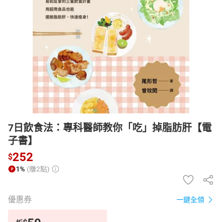
日本購物
電子/紙本書
HOT
7日飲食法：專科醫師教你「吃」掉脂肪肝【電
子書】
252
$
1%
(賺2點)
優惠券
一鍵全領