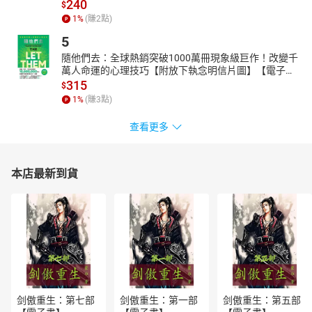
240
$
1
%
(賺
2
點)
5
隨他們去：全球熱銷突破1000萬冊現象級巨作！改變千
萬人命運的心理技巧【附放下執念明信片圖】【電子
書】
315
$
1
%
(賺
3
點)
查看更多
本店最新到貨
剑傲重生：第七部
剑傲重生：第一部
剑傲重生：第五部