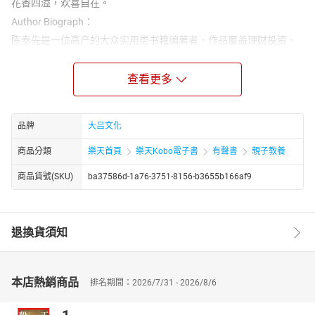
花香四溢，欢喜自在。
Author Biograph：
陈泰先是一位高产的大众实用类书籍编著者，作品覆盖理财投资、
处世技巧、两性修养、育儿健康、传统文化等多个热门领域。陈泰
先的创作几乎涵盖了普通读者日常自我提升、生活实用的各类热门
查看更多
题材。在理财投资领域，著有《巴菲特最有价值的 8 条投资商律》
《理财有道投资有招》，为读者梳理实用的投资思路；处世与口才
方面，《长得漂亮不如说得漂亮》《说话你不能不小心》《做人办
品牌
大吕文化
事多琢磨》等书籍，聚焦沟通技巧和办事逻辑，适配职场与日常人
际场景。
商品分類
樂天首頁
樂天Kobo電子書
有聲書
親子教養
商品貨號(SKU)
ba37586d-1a76-3751-8156-b3655b166af9
退換貨須知
本店熱銷商品
排名期間：2026/7/31 - 2026/8/6