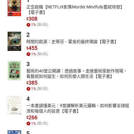
1
正念殺機【NETFLIX影集Murder Mindfully蓄弒待發】
【電子書】
308
$
1
%
(賺
3
點)
2
時間的起源：史蒂芬．霍金的最終理論【電子書】
455
$
1
%
(賺
4
點)
3
藝術的40堂公開課：透過故事，走進藝術家創作現場，
看藝術如何誕生、如何形塑人類生活【電子書】
385
$
1
%
(賺
3
點)
4
一本書讀懂美元：9堂課解析美元邏輯，如何影響全球經
濟和每個人的投資【電子書】
266
$
1
%
(賺
2
點)
5