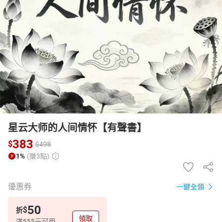
日本購物
電子/紙本書
HOT
星云大师的人间情怀【有聲書】
383
$
$
498
1%
(賺3點)
優惠券
一鍵全領
50
$
折
領取
滿555元可用