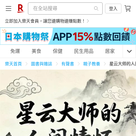
登入
立即加入樂天會員，讓您邊購物邊賺點數！
購物網分類
免運
美食
保健
民生用品
居家
3C
樂天首頁
圖書與雜誌
有聲書
親子教養
星云大师的人
天天免運
美食蛋糕
養生保健
民生用品
居家生活
3C家電
運動休閒
親子玩具
女裝
男裝
化妝保養
情趣用品