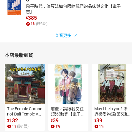
扁平時代：演算法如何限縮我們的品味與文化【電子
書】
385
$
1
%
(賺
3
點)
查看更多
本店最新到貨
The Female Corone
前輩，請跟我交往
May I help you? 漸
r of Dali Temple Vo
(第6話)完【電子
近戀愛物語(第5話)
l.6【有聲書】
書】
【電子書】
132
39
39
$
$
$
1
%
(賺
1
點)
1
%
1
%