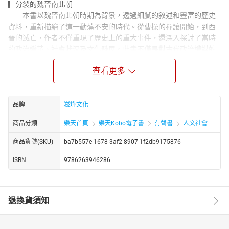
▎分裂的魏晉南北朝
本書以魏晉南北朝時期為背景，透過細膩的敘述和豐富的歷史
資料，重新描繪了這一動蕩不安的時代。從曹操的禪讓開始，到西
晉的滅亡，作者不僅重現了歷史上的重大事件，還深入探討了當時
的政治變革、社會狀況及文化發展。此書不僅是對古代政治權謀的
剖析，更展示了個人與家族命運如何在歷史浪潮中浮沉。
查看更多
▎曹家的天下──魏
書中首先描述了魏晉權力的轉移與曹操家族的內部鬥爭。從曹
植〈洛神賦〉的文人遐想到曹家的皇權之爭，到司馬懿如何巧妙地
品牌
崧燁文化
從曹魏手中奪權，每一個故事都充滿了戲劇張力。高平陵的變故不
僅是司馬懿個人的崛起，也是整個曹魏王朝命運的轉折點。隨著司
商品分類
樂天首頁
樂天Kobo電子書
有聲書
人文社會
馬氏的掌權，曹魏逐步走向衰落，為晉朝的興起埋下了伏筆。
商品貨號(SKU)
ba7b557e-1678-3af2-8907-1f2db9175876
▎魏晉文人的共同悲劇──避世竹林
中段部分則著重描繪了晉朝的興衰和帝位的更迭，以及貴族間
ISBN
9786263946286
錯綜複雜的權力鬥爭。從曹髦的兒戲政變到八王之亂的兄弟內戰，
每一次政治風波都深刻反映了皇權不穩與貴族勢力的角力。此外，
作者還特別提到了竹林七賢的清談之風盛行，以及當時社會背景對
退換貨須知
文人造成的壓迫，顯示出在權力的大輪盤下，文人亦難保其安穩。
▎動盪的北方部族
書的最後部分展開了對五胡亂華及十六國時期的詳細描述。石