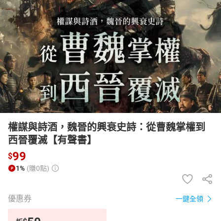
日本購物
電子/紙本書
HOT
權謀與詩酒，魏晉的興衰史詩：從曹魏掌權到
西晉覆滅【有聲書】
99
$
1%
(賺0點)
優惠券
一鍵全領