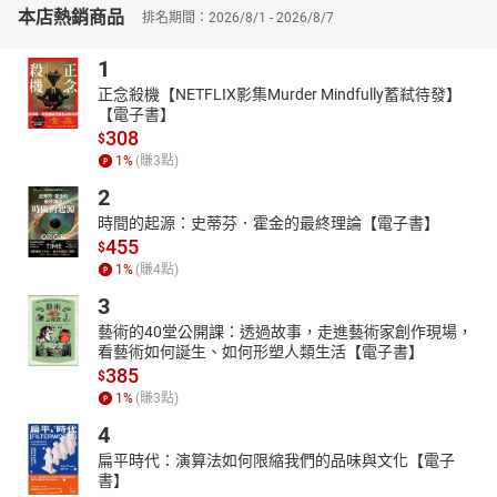
本店熱銷商品
勒從奴隸身份崛起為皇帝的奇蹟，以及鮮卑慕容氏的家族內鬥，都
排名期間：2026/8/1 - 2026/8/7
生動地展示了這一時期各族群之間的激烈衝突及其對中原政權的巨
1
大影響。這些故事不僅講述了英雄興衰，更反映了社會結構的深刻
變遷和民族融合的艱難過程。
正念殺機【NETFLIX影集Murder Mindfully蓄弒待發】
【電子書】
【本書特色】：
308
$
本書聚焦魏晉時期的歷史，深入揭示了那一時期的政治背景和社會
1
%
(賺
3
點)
變遷。作者透過豐富的歷史敘述和細膩的人物刻畫，重現了司馬懿
的權謀、竹林七賢的哲思以及民族大遷徙的混亂，更剖析「八王之
2
亂」、「永嘉之禍」、西晉滅亡、鮮卑慕容家的崛起等等重大的事
時間的起源：史蒂芬．霍金的最終理論【電子書】
件，細細探討歷史興亡背後的脈絡，讓讀者可以對風流魏晉有更深
455
$
入的了解。
1
%
(賺
4
點)
3
藝術的40堂公開課：透過故事，走進藝術家創作現場，
看藝術如何誕生、如何形塑人類生活【電子書】
385
$
1
%
(賺
3
點)
4
扁平時代：演算法如何限縮我們的品味與文化【電子
書】