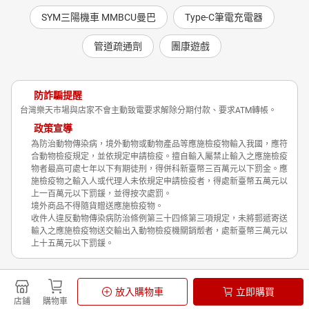
SYM三陽機車 MMBCU曼巴
Type-C筆電充電器
管道疏通劑
團康遊戲
防詐騙提醒
台灣樂天市場與店家不會主動致電要求解除分期付款、要求ATM轉帳。
政策宣導
為防治動物傳染病，境外動物或動物產品等應施檢疫物輸入我國，應符
合動物檢疫規定，並依規定申請檢疫。擅自輸入屬禁止輸入之應施檢疫
物者最高可處七年以下有期徒刑，得併科新臺幣三百萬元以下罰金。應
施檢疫物之輸入人或代理人未依規定申請檢疫者，得處新臺幣五萬元以
上一百萬元以下罰鍰，並得按次處罰。
境外商品不得隨貨贈送應施檢疫物。
收件人違反動物傳染病防治條例第三十四條第三項規定，未將郵遞寄送
輸入之應施檢疫物送交輸出入動物檢疫機關銷燬者，處新臺幣三萬元以
上十五萬元以下罰鍰。
Shopping is Entertainment!
放入購物車
立即購買
非洲豬瘟政策宣導
隱私權政策
店鋪
購物車
© Rakuten Group, Inc.