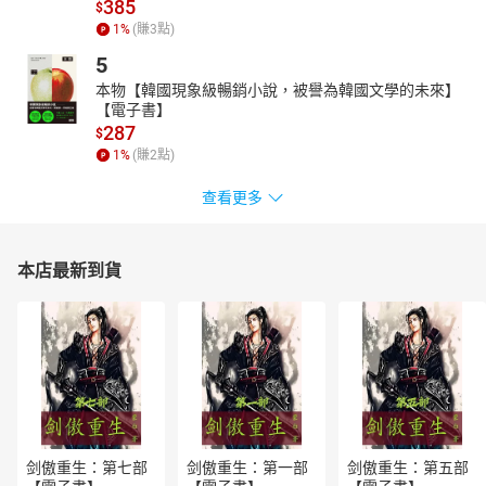
385
$
1
%
(賺
3
點)
5
本物【韓國現象級暢銷小說，被譽為韓國文學的未來】
【電子書】
287
$
1
%
(賺
2
點)
查看更多
本店最新到貨
剑傲重生：第七部
剑傲重生：第一部
剑傲重生：第五部