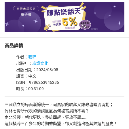
商品詳情
作者：
張程
出版社：
崧燁文化
出版日期：2024/08/05
語言：中文
ISBN：9786263946286
時長：00:31:09
三國鼎立的局面漸歸統一，司馬家的崛起又讓政壇暗流湧動；
竹林七賢所代表的清談風氣為何被當局所不喜？
南北分裂、朝代更迭、梟雄四起、狂放不羈……
這個橫跨三百多年的時期雖動盪，卻又創造出極其輝煌的歷史！