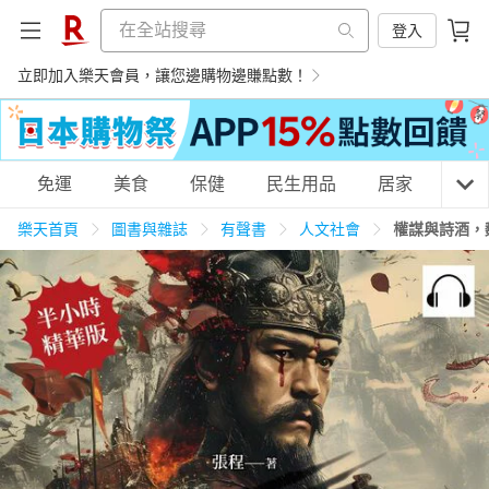
登入
立即加入樂天會員，讓您邊購物邊賺點數！
購物網分類
免運
美食
保健
民生用品
居家
3C
樂天首頁
圖書與雜誌
有聲書
人文社會
權謀與詩酒，
天天免運
美食蛋糕
養生保健
民生用品
居家生活
3C家電
運動休閒
親子玩具
女裝
男裝
化妝保養
情趣用品