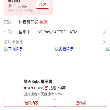
50
$
折
領取
滿555元可用
2026/08/09 15:59
截止
配送
無實體配送
免運
付款
信用卡／LINE Pay／AFTEE／ATM
信用卡優惠
樂天Kobo電子書
4.9
(2188)
追蹤
2.4萬
出貨速度
1 天
回應率
57%
追蹤店家
逛店舖