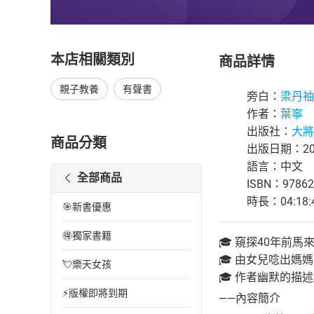
本店相關類別
商品詳情
親子教養
有聲書
旁白：
梁丹袖
作者：
葉寧
出版社：
大將
商品分類
出版日期：202
語言：中文
全部商品
ISBN：97862
時長：04:18:
🎯新書優惠
🉐獨家書籍
🎓 窺探40年前
🎓 由女兒唸出
💘樂天女孩
🎓 作者幽默的描
⚡版權即將到期
——內容簡介