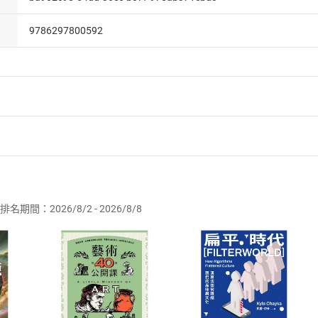
9786297800592
者保護法
第
19
條第
1
項後段
暨
通訊交易解除權合理例外情事適用
供即為完成之線上服務，經消費者事先同意始提供。」 之商品
排名期間：2026/8/2 - 2026/8/8
訂購本店鋪之商品即代表知悉本店鋪所銷售之商品為電子書，屬
取電子書，不得請求退貨退款。
品
放入
購物車
登入
帳號
欲取消訂單或辦理退貨時，請登入樂天市場，並於「我的訂單」
Shopping cart
Login
將依您的申請進行審核，待審核通過後將為您辦理退款事宜。
市場須以整筆訂單為單位進行取消/退貨，恕無法以單支商品取消
如何開始使用？