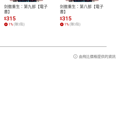
易解
13:00-17:00 (國定假日及例假日休息)
剑傲重生：第九部【電子
剑傲重生：第八部【電子
潜水史
品性
客服電話：0080-1857077
書】
書】
andari
al) Sc
請參
客服信箱：
聯絡店家
315
315
13
$
$
$
r【電
1
%
(賺
3
點)
1
%
(賺
3
點)
1
%
由飛比價格提供的資訊