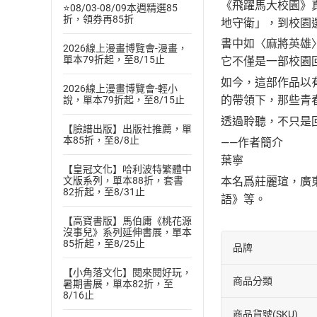
《飛躍馬大校園》
⭐08/03-08/09本週精選85
折，領券再85折
地守衛」，到校園
書中如〈麻將英雄
2026線上漫畫博覽會-漫畫，
單本79折起，至8/15止
它不僅是一部校園
如今，這部作品以
2026線上漫畫博覽會-輕小
的帶領下，那些青
說，單本79折起，至8/15止
透過聆聽，不只是
【臉譜出版】出版社推薦，單
本85折，至8/8止
——作者簡介
葉寧
【皇冠文化】哈利波特繁體中
本名爲莊麗瑄，廣東
文版系列，單本88折，套書
82折起，至8/31止
語》等。
【高寶書版】馬伯庸《桃花源
沒事兒》系列延伸書展，單本
85折起，至8/25止
品牌
【小角落文化】閱來閱好玩，
商品分類
暑期書展，單本82折，至
8/16止
商品貨號(SKU)