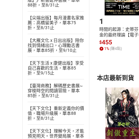
版】》新書延伸書展，單本
88折，至8/31止
Step1
【尖端出版】每月漫畫名家推
1
薦：高橋留美子，單本75
折，至8/31止
時間的起源：史蒂芬
金的最終理論【電子
【大雁文化 x 日出出版】陪你
455
$
找到情緒出口，心理勵志書
1
%
(賺
4
點)
展，單本85折，至9/10止
【天下生活 x 康健出版】享受
自己喜歡的生活，單本85
折，至9/15止
本店最新到貨
【臺灣商務】解碼歷史書展~
穿梭時空的閱讀冒險，單本
85折，至8/31止
【天下文化】重新定義你的價
值，職場升級展，單本88
折，至8/31止
付款方
【天下文化】理解今天，才能
ATM轉帳、信用卡
預見明天。世界變局展，單本