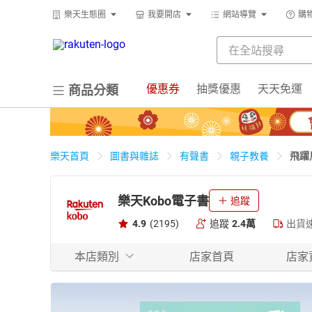
樂天生態圈
我要開店
網站導覽
購
優惠券
抽獎優惠
天天免運
商品分類
飛躍
樂天首頁
圖書與雜誌
有聲書
親子教養
樂天Kobo電子書
追蹤
4.9
(2195)
追蹤
2.4萬
出貨
本店類別
店家首頁
店家