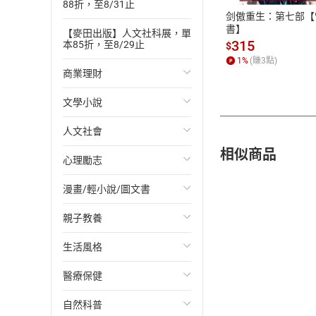
88折，至8/31止
剑傲重生：第七部【
書】
【麥田出版】人文社科展，單
315
本85折，至8/29止
$
1
%
(賺
3
點)
商業理財
文學小說
投資理財
人文社會
經濟/趨勢
歐美文學
相似商品
心理勵志
財務/金融
日本文學
國際關係
漫畫/輕小說/圖文書
管理/領導
韓國文學
政治
心靈成長/情緒
親子教養
職場工作術
華文文學
社會科學
人際關係
輕小說
生活風格
成功法
經典文學
台灣/中國歷史
兩性關係
奇幻/科幻
教育現場
醫療保健
行銷/廣告
成長/家庭生活小說
日/韓歷史
心理學
愛情故事
兒童文學/故事
飲食/食譜
自然科普
傳記
懸疑/推理小說
其他歷史/史學
職場/社會寫實
兒童科普/學習
健身/美顏
健康/養生