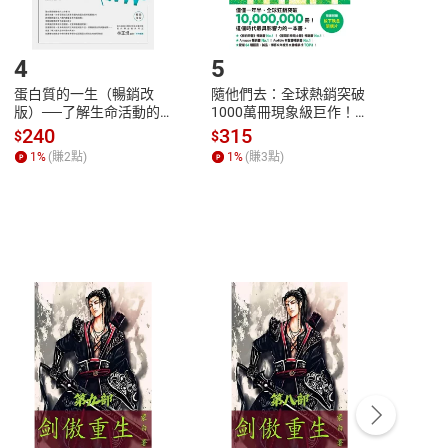
登入帳號，下載書籍後看書
4
5
6
蛋白質的一生（暢銷改
隨他們去：全球熱銷突破
理當
版）──了解生命活動的
1000萬冊現象級巨作！
快樂
秘密，讀懂生命科學的第
改變千萬人命運的心理技
理解
240
315
30
$
$
$
一本書【電子書】
巧【附放下執念明信片
慮、
1
%
(賺
2
點)
1
%
(賺
3
點)
1
%
圖】【電子書】
書】
客服資訊
豫期
服務時間：週一到週五 10:00-12:00、