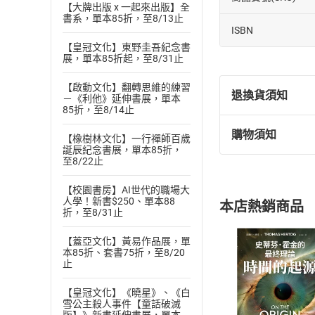
【大牌出版 x 一起來出版】全
書系，單本85折，至8/13止
ISBN
【皇冠文化】東野圭吾紀念書
展，單本85折起，至8/31止
【啟動文化】翻轉思維的練習
退換貨須知
－《利他》延伸書展，單本
85折，至8/14止
購物須知
【橡樹林文化】一行禪師百歲
退換貨規定：
誕辰紀念書展，單本85折，
(
一
)
依
消費
至8/22止
內容或一經提
購書須知
【校園書房】AI世代的職場大
定。
人學！新書$250、單本88
本店熱銷商品
(
二
)
消費者
折，至8/31止
且已下載
/
存
挑選
商
【蓋亞文化】黃易作品展，單
退貨方式：您
本85折、套書75折，至8/20
Choose
止
貨」，本店鋪
請注意，樂天
【皇冠文化】《曉星》、《白
購書後，
雪公主殺人事件【童話破滅