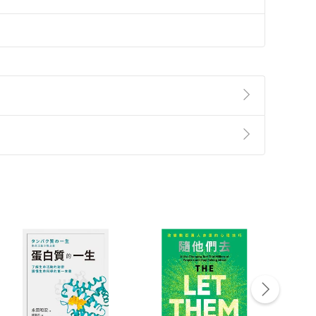
準則
第
2
條第
5
款之規定，「非以有形媒介提供之數位
，不適用消保法第
19
條第
1
項七日內無條件退貨之規
非以有形媒介提供之數位內容，消費者同意若訂購後
付款
方式
完成
訂單
中點選「瀏覽訂單明細」
>
「申請取消訂單
/
退
Payment
Complete
/退貨。