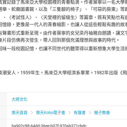
真實記錄了馬來亞大學校園裡的青春點滴。作者葉寧以一名大學
選舉、蛇廟圖書館，以及「三隻腳的椅子」、「可惡的房東」等
〉、〈考試怪人〉、〈天堂裡的留級生〉等篇章，既有笑點也有
回憶錄，更像是一代人的青春縮影，也讓人從這些輕鬆有趣的故
有聲書形式重新呈現。由作者葉寧的女兒梁丹袖親自朗讀，讓文字
春片段仿佛再次發生，帶人回到那個充滿理想與故事的時代。
回味一段校園記憶，也讓不同世代的聽眾得以重新想象大學生活
潮安人，1959年生。馬來亞大學經濟系畢業。1982年出版
大將文化
樂天首頁
樂天Kobo電子書
有聲書
親子教養
ba902c98-64dd-36ee-b07f-970ab371cbdc