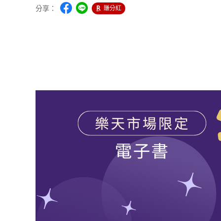
分享：
賺分紅