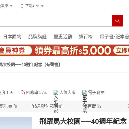
物教學
下載APP
日本購物
品牌旗艦
優惠活動
排行榜
電子書/紙本
馬大校園——40週年紀念【有聲書】
速度
1 天
回應率
57%
人氣店家
電子發票
資訊頁面
配送與付款頁面
所有商品
飛躍馬大校園——40週年紀