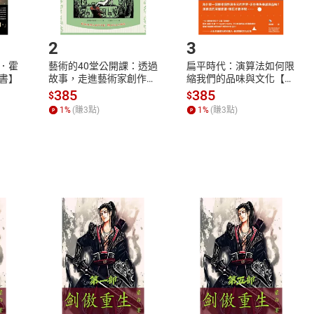
.選擇閱讀載具
Step2.
2
3
．霍
藝術的40堂公開課：透過
扁平時代：演算法如何限
書】
故事，走進藝術家創作現
縮我們的品味與文化【電
場，看藝術如何誕生、如
子書】
385
385
$
$
何形塑人類生活【電子
1
%
(賺
3
點)
1
%
(賺
3
點)
書】
式
退換貨規範
、LINE PAY、AFTEE
本店是否提供消費者保護法七日猶