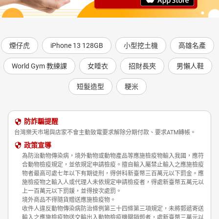
煙仔虎
iPhone 13 128GB
小型挖土機
高雄名產
World Gym 教練課
女睡衣
招財長夾
男懶人鞋
短髮造型
粳米
防詐騙提醒
台灣樂天市場與店家不會主動致電要求解除分期付款、要求ATM轉帳。
政策宣導
為防治動物傳染病，境外動物或動物產品等應施檢疫物輸入我國，應符
合動物檢疫規定，並依規定申請檢疫。擅自輸入屬禁止輸入之應施檢疫
物者最高可處七年以下有期徒刑，得併科新臺幣三百萬元以下罰金。應
施檢疫物之輸入人或代理人未依規定申請檢疫者，得處新臺幣五萬元以
上一百萬元以下罰鍰，並得按次處罰。
境外商品不得隨貨贈送應施檢疫物。
收件人違反動物傳染病防治條例第三十四條第三項規定，未將郵遞寄送
輸入之應施檢疫物送交輸出入動物檢疫機關銷燬者，處新臺幣三萬元以