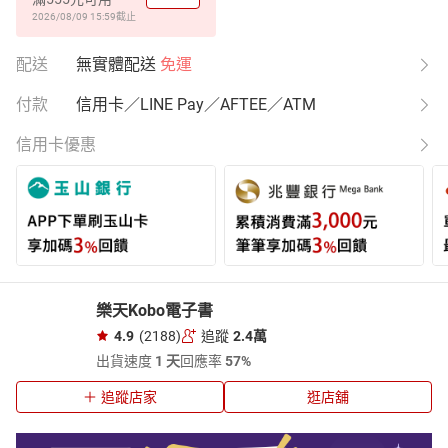
2026/08/09 15:59
截止
配送
無實體配送
免運
付款
信用卡／LINE Pay／AFTEE／ATM
信用卡優惠
樂天Kobo電子書
4.9
(2188)
追蹤
2.4萬
出貨速度
1 天
回應率
57%
追蹤店家
逛店舖