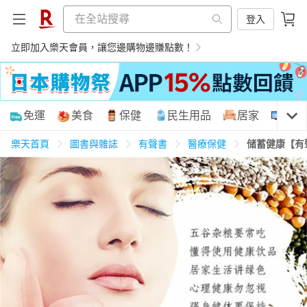
登入
立即加入樂天會員，讓您邊購物邊賺點數！
購物網分類
免運
美食
保健
民生用品
居家
3C
樂天首頁
圖書與雜誌
有聲書
醫療保健
储蓄健康【有
天天免運
美食蛋糕
養生保健
民生用品
居家生活
3C家電
運動休閒
親子玩具
女裝
男裝
化妝保養
情趣用品