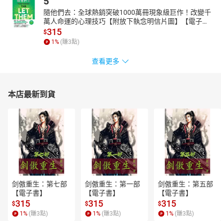
5
隨他們去：全球熱銷突破1000萬冊現象級巨作！改變千
萬人命運的心理技巧【附放下執念明信片圖】【電子
書】
315
$
1
%
(賺
3
點)
查看更多
本店最新到貨
剑傲重生：第七部
剑傲重生：第一部
剑傲重生：第五部
【電子書】
【電子書】
【電子書】
315
315
315
$
$
$
1
%
(賺
3
點)
1
%
(賺
3
點)
1
%
(賺
3
點)