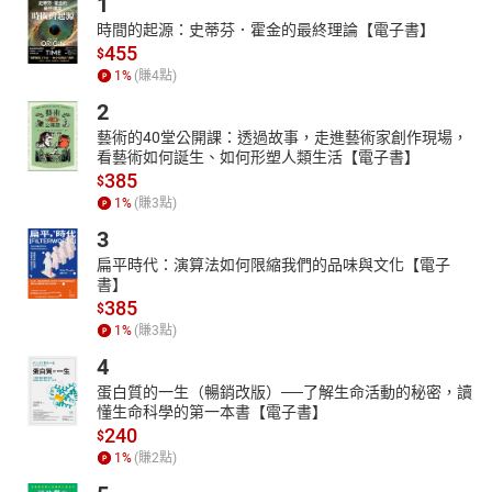
1
時間的起源：史蒂芬．霍金的最終理論【電子書】
455
$
1
%
(賺
4
點)
2
藝術的40堂公開課：透過故事，走進藝術家創作現場，
看藝術如何誕生、如何形塑人類生活【電子書】
385
$
1
%
(賺
3
點)
3
扁平時代：演算法如何限縮我們的品味與文化【電子
書】
385
$
1
%
(賺
3
點)
4
蛋白質的一生（暢銷改版）──了解生命活動的秘密，讀
懂生命科學的第一本書【電子書】
240
$
1
%
(賺
2
點)