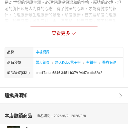
是21世纪的健康主题。心理健康提倡温和的性格、豁达的心境、坦
荡的胸怀及与人为善的心态。有了健全的心理，才能有健康的躯
体。心理健康是生理健康的基础，珍爱健康，首先要珍爱心理健
康；珍爱健康，首先要从一点一滴做起；珍爱健康，等于珍爱生
命，珍爱生活。
查看更多
作者简介：
张雪松生长于安徽某边陲小市，老爸赐名雪松，取大雪压青松之
句。可惜青松挺不直，自幼逢考常败难尽人意。磕磕绊绊读完中学
品牌
中视视界
遭遇落榜，愤然复读后蒙进南开大学英语系。大学以来，除英语外
各科成绩尚可。兴趣广泛而常见异思迁，二十年来唯一不变的爱好
商品分類
樂天首頁
樂天Kobo電子書
有聲書
醫療保健
是读书。读书虽未充栋，却也能有几条汗牛。阅书之余，亦尝阅
商品貨號(SKU)
bac17ada-6846-3451-b379-94d7eedb82a2
人，追索往事，成其小说，对此小说有些敝帚自珍抱残守缺的想
法：说自己的话，让别人去ft吧。
主播简介：
退換貨須知
有声作品《储蓄健康》。
本店熱銷商品
排名期間：2026/8/2 - 2026/8/8