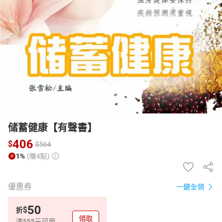
日本購物
電子/紙本書
HOT
储蓄健康【有聲書】
406
$
$
564
1%
(賺4點)
優惠券
一鍵全領
50
$
折
領取
滿555元可用